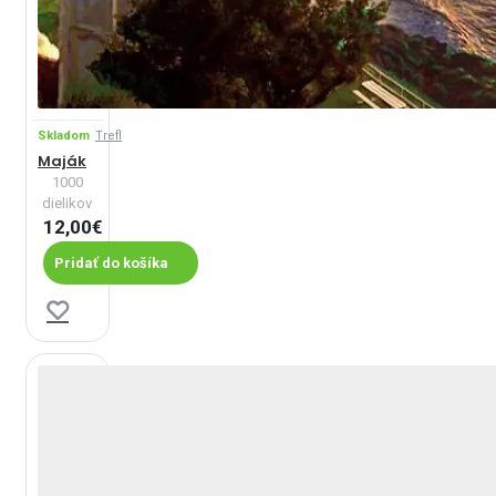
Skladom
Trefl
Maják
1000
dielikov
12,00€
Pridať do košíka