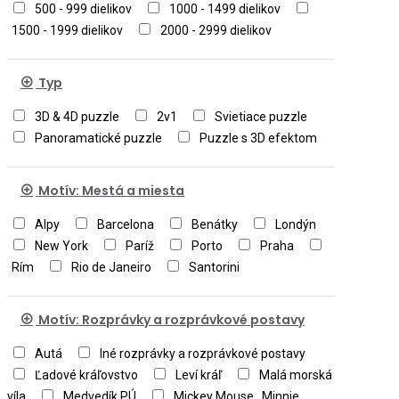
500 - 999 dielikov
1000 - 1499 dielikov
1500 - 1999 dielikov
2000 - 2999 dielikov
Typ
3D & 4D puzzle
2v1
Svietiace puzzle
Panoramatické puzzle
Puzzle s 3D efektom
Motív: Mestá a miesta
Alpy
Barcelona
Benátky
Londýn
New York
Paríž
Porto
Praha
Rím
Rio de Janeiro
Santorini
Motív: Rozprávky a rozprávkové postavy
Autá
Iné rozprávky a rozprávkové postavy
Ľadové kráľovstvo
Leví kráľ
Malá morská
víla
Medvedík PÚ
Mickey Mouse , Minnie ,