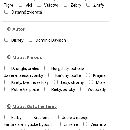
Tigre
Vlci
Vtáctvo
Zebry
Žirafy
Ostatné zvieratá
Autor
Disney
Dominic Davison
Motív: Príroda
Džungla, prales
Hory, štíty, pohoria
Jazerá, plesá, rybníky
Kaňony, púšte
Krajina
Kvety, kvetinové lúky
Lesy, stromy
More
Pobrežia, pláže
Rieky, potoky
Vodopády
Motív: Ostatné témy
Farby
Kreslené
Jedlo a nápoje
Fantázia a mýtické bytosti
Umenie
Vesmír a