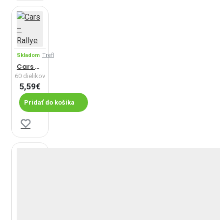
Skladom
Trefl
Cars – Rallye
60 dielikov
5,59€
Pridať do košíka