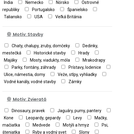
India
Nemecko
Nórsko
Ostrovné
republiky
Portugalsko
Španielsko
Taliansko
USA
Veľká Británia
Motív: Stavby
Chaty, chalupy, zruby, domčeky
Dedinky,
mestečká
Historické stavby
Hrady
Majáky
Mosty, viadukty, móla
Mrakodrapy
Parky, fontány, záhrady
Prístavy, lodenice
Ulice, námestia, domy
Veže, stlpy, vyhliadky
Vodné kanály, vodné stavby
Zámky
Motív: Zvieratá
Dinosaury, pravek
Jaguáry, pumy, pantery
Kone
Leopardy, gepardy
Levy
Mačky,
mačiatka
Medvede
Motýli a hmyz
Psi,
šteniatka
Ryby a vodný svet
Slony