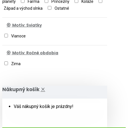
planéty
Farma
Princezny
Koláže
Západ a východ slnka
Ostatné
Motív: Sviatky
Vianoce
Motív: Ročné obdobia
Zima
Nákupný košík
Váš nákupný košík je prázdny!