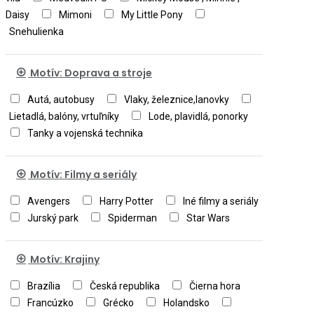
Daisy
Mimoni
My Little Pony
Snehulienka
Motív: Doprava a stroje
Autá, autobusy
Vlaky, železnice,lanovky
Lietadlá, balóny, vrtuľníky
Lode, plavidlá, ponorky
Tanky a vojenská technika
Motív: Filmy a seriály
Avengers
Harry Potter
Iné filmy a seriály
Jurský park
Spiderman
Star Wars
Motív: Krajiny
Brazília
Česká republika
Čierna hora
Francúzko
Grécko
Holandsko