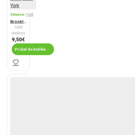
Skladom
Trefl
Brooklynský most, New York
1000
dielikov
9,50€
Pridať do košíka