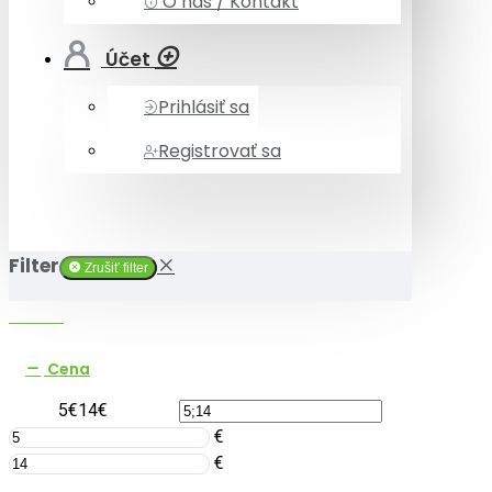
O nás / Kontakt
Účet
Prihlásiť sa
Registrovať sa
Filter
Zrušiť filter
Cena
5€
14€
€
€