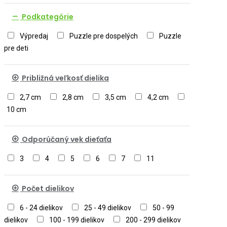
Podkategórie
Výpredaj
Puzzle pre dospelých
Puzzle
pre deti
Približná veľkosť dielika
2,7 cm
2,8 cm
3,5 cm
4,2 cm
10 cm
Odporúčaný vek dieťaťa
3
4
5
6
7
11
Počet dielikov
6 - 24 dielikov
25 - 49 dielikov
50 - 99
dielikov
100 - 199 dielikov
200 - 299 dielikov