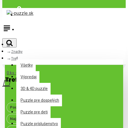
Prihlásiť
Registrovať
Značky
Všetky
Trefl
Všetky
0 ks - 0,00€
Výpredaj
Trefl
3D & 4D puzzle
Predvolené
Puzzle pre dospelých
Podľa abecedy
Puzzle pre deti
Najpredávanejšie
Puzzle príslušenstvo