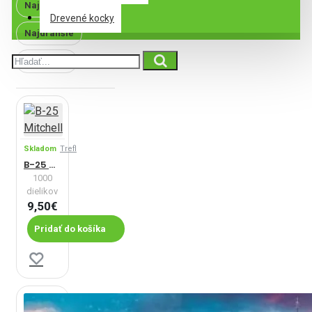
Najlacnejšie
Drevené kocky
Najdrahšie
Najnovšie
Skladom
Trefl
B-25 Mitchell
1000
dielikov
9,50€
Pridať do košíka