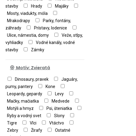
stavby
Hrady
Majáky
Mosty, viadukty, móla
Mrakodrapy
Parky, fontány,
záhrady
Prístavy, lodenice
Ulice, námestia, domy
Veže, stlpy,
vyhliadky
Vodné kanály, vodné
stavby
Zámky
Motív: Zvieratá
Dinosaury, pravek
Jaguáry,
pumy, pantery
Kone
Leopardy, gepardy
Levy
Mačky, mačiatka
Medvede
Motýli a hmyz
Psi, šteniatka
Ryby a vodný svet
Slony
Tigre
Vlci
Vtáctvo
Zebry
Žirafy
Ostatné