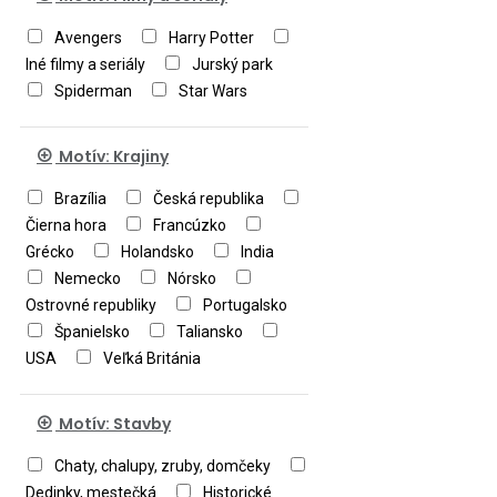
Avengers
Harry Potter
Iné filmy a seriály
Jurský park
Spiderman
Star Wars
Motív: Krajiny
Brazília
Česká republika
Čierna hora
Francúzko
Grécko
Holandsko
India
Nemecko
Nórsko
Ostrovné republiky
Portugalsko
Španielsko
Taliansko
USA
Veľká Británia
Motív: Stavby
Chaty, chalupy, zruby, domčeky
Dedinky, mestečká
Historické