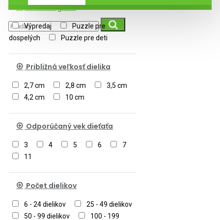
Podkategórie
Výpredaj
Puzzle pre
dospelých
Puzzle pre deti
Približná veľkosť dielika
2,7 cm
2,8 cm
3,5 cm
4,2 cm
10 cm
Odporúčaný vek dieťaťa
3
4
5
6
7
11
Počet dielikov
6 - 24 dielikov
25 - 49 dielikov
50 - 99 dielikov
100 - 199