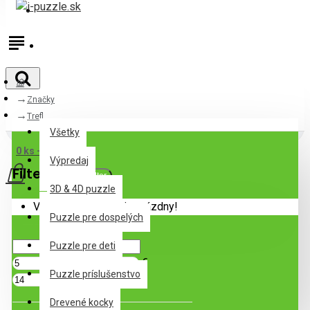
Prihlásiť
Registrovať
Značky
Všetky
Trefl
Všetky
0 ks - 0,00€
Výpredaj
Filter
Zrušiť filter
3D & 4D puzzle
Váš nákupný košík je prázdny!
Puzzle pre dospelých
Cena
Puzzle pre deti
€
Puzzle príslušenstvo
€
Drevené kocky