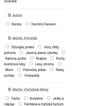
zvieratá
Autor
Disney
Dominic Davison
Motív: Príroda
Džungla, prales
Hory, štíty,
pohoria
Jazerá, plesá, rybníky
Kaňony, púšte
Krajina
Kvety,
kvetinové lúky
Lesy, stromy
More
Pobrežia, pláže
Rieky,
potoky
Vodopády
Motív: Ostatné témy
Farby
Kreslené
Jedlo a
nápoje
Fantázia a mýtické bytosti