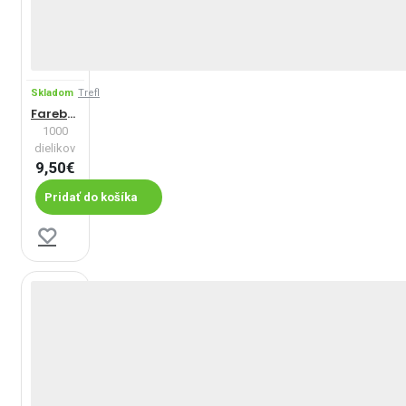
Skladom
Trefl
Farebné tortičky - Panoramatické puzzle
1000
dielikov
9,50€
Pridať do košíka