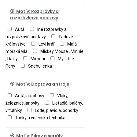
Motív: Rozprávky a
rozprávkové postavy
Autá
Iné rozprávky a
rozprávkové postavy
Ľadové
kráľovstvo
Leví kráľ
Malá
morská víla
Mickey Mouse , Minnie
, Daisy
Mimoni
My Little
Pony
Snehulienka
Motív: Doprava a stroje
Autá, autobusy
Vlaky,
železnice,lanovky
Lietadlá, balóny,
vrtuľníky
Lode, plavidlá, ponorky
Tanky a vojenská technika
Motív: Filmy a seriály