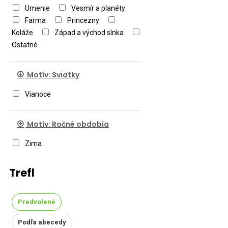
Umenie
Vesmír a planéty
Farma
Princezny
Koláže
Západ a východ slnka
Ostatné
Motív: Sviatky
Vianoce
Motív: Ročné obdobia
Zima
Trefl
Predvolené
Podľa abecedy