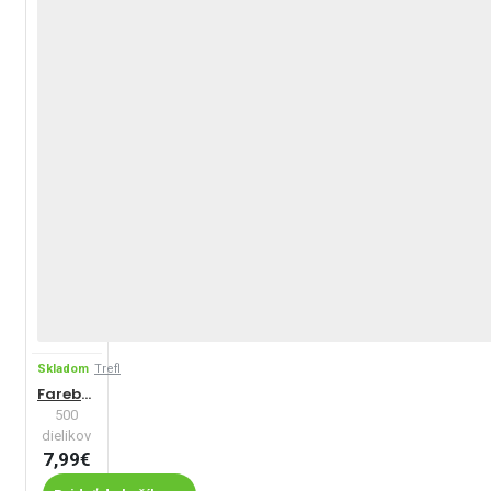
Skladom
Trefl
Farebné vtáky
500
dielikov
7,99€