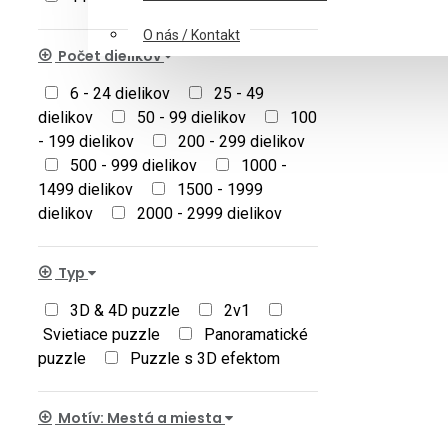
O nás / Kontakt
Počet dielikov
6 - 24 dielikov
25 - 49
dielikov
50 - 99 dielikov
100
- 199 dielikov
200 - 299 dielikov
500 - 999 dielikov
1000 -
1499 dielikov
1500 - 1999
dielikov
2000 - 2999 dielikov
Typ
3D & 4D puzzle
2v1
Svietiace puzzle
Panoramatické
puzzle
Puzzle s 3D efektom
Motív: Mestá a miesta