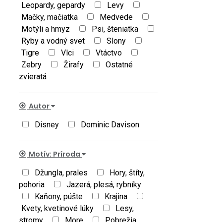
Leopardy, gepardy
Levy
Mačky, mačiatka
Medvede
Motýli a hmyz
Psi, šteniatka
Ryby a vodný svet
Slony
Tigre
Vlci
Vtáctvo
Zebry
Žirafy
Ostatné
zvieratá
Autor
Disney
Dominic Davison
Motív: Príroda
Džungla, prales
Hory, štíty,
pohoria
Jazerá, plesá, rybníky
Kaňony, púšte
Krajina
Kvety, kvetinové lúky
Lesy,
stromy
More
Pobrežia,