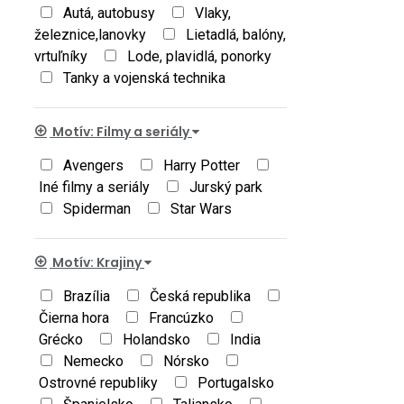
Autá, autobusy
Vlaky,
železnice,lanovky
Lietadlá, balóny,
vrtuľníky
Lode, plavidlá, ponorky
Tanky a vojenská technika
Motív: Filmy a seriály
Avengers
Harry Potter
Iné filmy a seriály
Jurský park
Spiderman
Star Wars
Motív: Krajiny
Brazília
Česká republika
Čierna hora
Francúzko
Grécko
Holandsko
India
Nemecko
Nórsko
Ostrovné republiky
Portugalsko