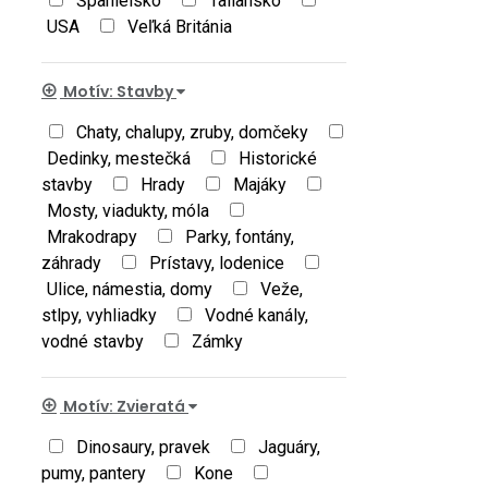
Španielsko
Taliansko
USA
Veľká Británia
Motív: Stavby
Chaty, chalupy, zruby, domčeky
Dedinky, mestečká
Historické
stavby
Hrady
Majáky
Mosty, viadukty, móla
Mrakodrapy
Parky, fontány,
záhrady
Prístavy, lodenice
Ulice, námestia, domy
Veže,
stlpy, vyhliadky
Vodné kanály,
vodné stavby
Zámky
Motív: Zvieratá
Dinosaury, pravek
Jaguáry,
pumy, pantery
Kone