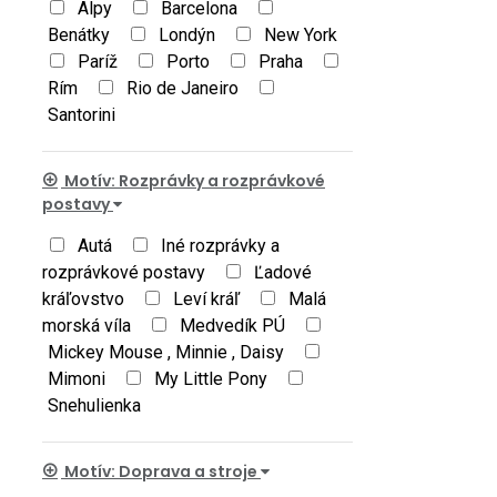
Alpy
Barcelona
Benátky
Londýn
New York
Paríž
Porto
Praha
Rím
Rio de Janeiro
Santorini
Motív: Rozprávky a rozprávkové
postavy
Autá
Iné rozprávky a
rozprávkové postavy
Ľadové
kráľovstvo
Leví kráľ
Malá
morská víla
Medvedík PÚ
Mickey Mouse , Minnie , Daisy
Mimoni
My Little Pony
Snehulienka
Motív: Doprava a stroje