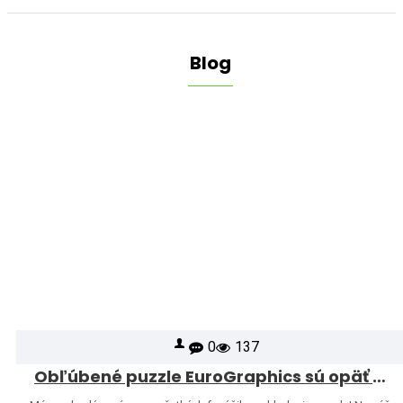
Blog
0
137
Obľúbené puzzle EuroGraphics sú opäť skladom – a ponuku sme rozšírili o ďalšie motívy!