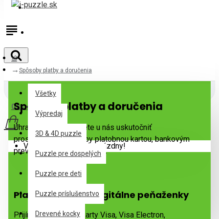
Prihlásiť
Registrovať
Spôsoby platby a doručenia
Všetky
Všetky
Spôsoby platby a doručenia
0 ks - 0,00€
Výpredaj
Úhradu za tovar môžete u nás uskutočniť
3D & 4D puzzle
prostredníctvom platby platobnou kartou, bankovým
Váš nákupný košík je prázdny!
prevodom alebo dobierkou.
Puzzle pre dospelých
Puzzle pre deti
Platobné karty a digitálne peňaženky
Puzzle príslušenstvo
Drevené kocky
Prijímame platobné karty Visa, Visa Electron,