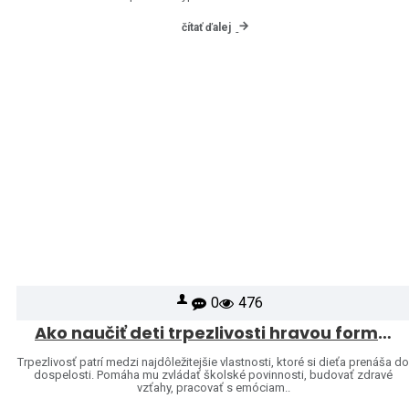
čítať ďalej
0
476
Ako naučiť deti trpezlivosti hravou formou
Trpezlivosť patrí medzi najdôležitejšie vlastnosti, ktoré si dieťa prenáša d
dospelosti. Pomáha mu zvládať školské povinnosti, budovať zdravé
vzťahy, pracovať s emóciam..