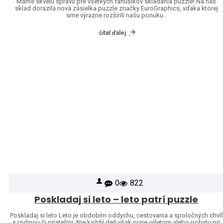
Máme skvelú správu pre všetkých fanúšikov skladania puzzle! Na náš
sklad dorazila nová zásielka puzzle značky EuroGraphics, vďaka ktorej
sme výrazne rozšírili našu ponuku..
čítať ďalej
0
822
Poskladaj si leto – leto patrí puzzle
Poskladaj si leto Leto je obdobím oddychu, cestovania a spoločných chvíľ
s rodinou či priateľmi. Nie každý deň však praje výletom alebo pobytu pri