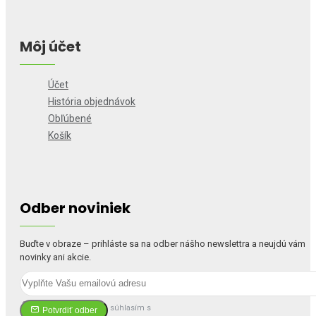
Môj účet
Účet
História objednávok
Obľúbené
Košík
Odber noviniek
Buďte v obraze – prihláste sa na odber nášho newslettra a neujdú vám
novinky ani akcie.
Prečítal(a) som si a súhlasím s
Potvrdiť odber