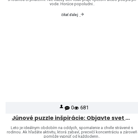
vode. Horúce popoludni..
čítať ďalej
0
681
Júnové puzzle inšpirácie: Objavte svet značiek Heye a Jumbo
Leto je ideálnym obdobím na oddych, spomalenie a chvíle strávené s
rodinou. Ak hľadáte aktivitu, ktorá zabaví, precvičí koncentráciu a zároveň
pomôže vypnúť od každodenn..