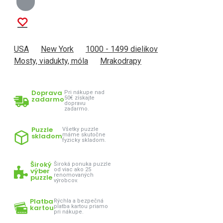
USA
New York
1000 - 1499 dielikov
Mosty, viadukty, móla
Mrakodrapy
Doprava
Pri nákupe nad
zadarmo
50€ získajte
dopravu
zadarmo.
Puzzle
Všetky puzzle
skladom
máme skutočne
fyzicky skladom.
Široký
Široká ponuka puzzle
výber
od viac ako 25
renomovaných
puzzle
výrobcov.
Platba
Rýchla a bezpečná
kartou
platba kartou priamo
pri nákupe.