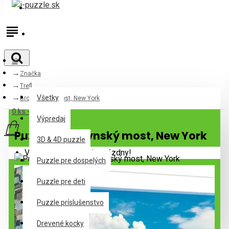
Prihlásiť
Registrovať
Značka
Všetky
Trefl
Všetky
Brooklynský most, New York
0 ks - 0,00€
Výpredaj
Puzzle Brooklynský most, New York
3D & 4D puzzle
Váš nákupný košík je prázdny!
Puzzle pre dospelých
Puzzle pre deti
Puzzle príslušenstvo
Drevené kocky