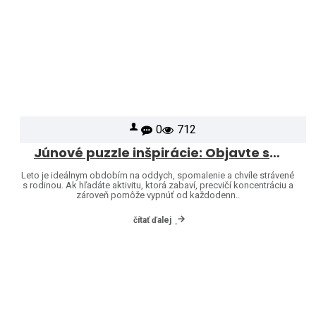
0
712
Júnové puzzle inšpirácie: Objavte svet značiek Heye a Jumbo
Leto je ideálnym obdobím na oddych, spomalenie a chvíle strávené
s rodinou. Ak hľadáte aktivitu, ktorá zabaví, precvičí koncentráciu a
zároveň pomôže vypnúť od každodenn..
čítať ďalej