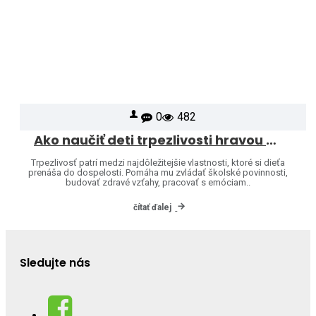
0
482
Ako naučiť deti trpezlivosti hravou formou
Trpezlivosť patrí medzi najdôležitejšie vlastnosti, ktoré si dieťa
prenáša do dospelosti. Pomáha mu zvládať školské povinnosti,
budovať zdravé vzťahy, pracovať s emóciam..
čítať ďalej
Sledujte nás