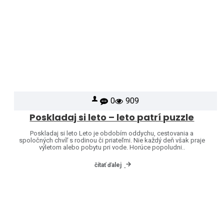
0
909
Poskladaj si leto – leto patrí puzzle
Poskladaj si leto Leto je obdobím oddychu, cestovania a
spoločných chvíľ s rodinou či priateľmi. Nie každý deň však praje
výletom alebo pobytu pri vode. Horúce popoludni..
čítať ďalej