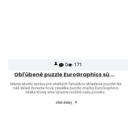
0
171
Obľúbené puzzle EuroGraphics sú opäť skladom – a ponuku sme rozšírili o ďalšie motívy!
Máme skvelú správu pre všetkých fanúšikov skladania puzzle! Na
náš sklad dorazila nová zásielka puzzle značky EuroGraphics,
vďaka ktorej sme výrazne rozšírili našu ponuku..
čítať ďalej