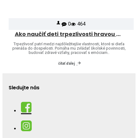
0
464
Ako naučiť deti trpezlivosti hravou formou
Trpezlivosť patrí medzi najdôležitejšie vlastnosti, ktoré si dieťa
prenáša do dospelosti. Pomáha mu zvládať školské povinnosti,
budovať zdravé vzťahy, pracovať s emóciam..
čítať ďalej
Sledujte nás