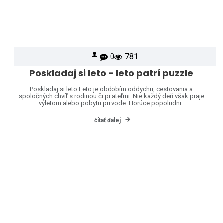
0
781
Poskladaj si leto – leto patrí puzzle
Poskladaj si leto Leto je obdobím oddychu, cestovania a
spoločných chvíľ s rodinou či priateľmi. Nie každý deň však praje
výletom alebo pobytu pri vode. Horúce popoludni..
čítať ďalej