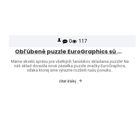
0
117
Obľúbené puzzle EuroGraphics sú opäť skladom – a ponuku sme rozšírili o ďalšie motívy!
Máme skvelú správu pre všetkých fanúšikov skladania puzzle! Na
náš sklad dorazila nová zásielka puzzle značky EuroGraphics,
vďaka ktorej sme výrazne rozšírili našu ponuku..
čítať ďalej