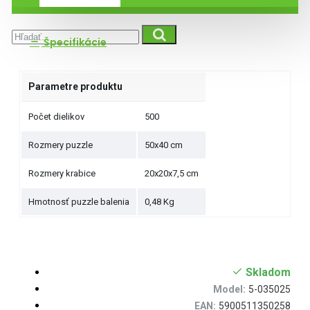
Špecifikácie
Parametre produktu
Počet dielikov
500
Rozmery puzzle
50x40 cm
Rozmery krabice
20x20x7,5 cm
Hmotnosť puzzle balenia
0,48 Kg
Skladom
Model:
5-035025
EAN:
5900511350258