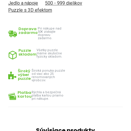
Jedlo a nápoje
500 - 999 dielikov
Puzzle s 3D efektom
Doprava
Pri nákupe nad
zadarmo
50€ získajte
dopravu
zadarmo.
Puzzle
Všetky puzzle
skladom
máme skutočne
fyzicky skladom.
Široký
Široká ponuka puzzle
výber
od viac ako 25
renomovaných
puzzle
výrobcov.
Platba
Rýchla a bezpečná
kartou
platba kartou priamo
pri nákupe.
Súvisiace produkty