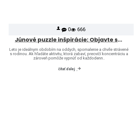
0
666
Júnové puzzle inšpirácie: Objavte svet značiek Heye a Jumbo
Leto je ideálnym obdobím na oddych, spomalenie a chvíle strávené
s rodinou. Ak hľadáte aktivitu, ktorá zabaví, precvičí koncentráciu a
zároveň pomôže vypnúť od každodenn..
čítať ďalej