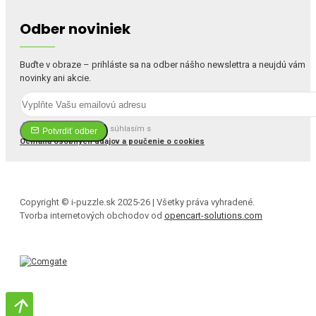
Odber noviniek
Buďte v obraze – prihláste sa na odber nášho newslettra a neujdú vám
novinky ani akcie.
Prečítal(a) som si a súhlasím s
Potvrdiť odber
Ochrana osobných údajov a poučenie o cookies
Copyright © i-puzzle.sk 2025-26 | Všetky práva vyhradené.
Tvorba internetových obchodov od
opencart-solutions.com