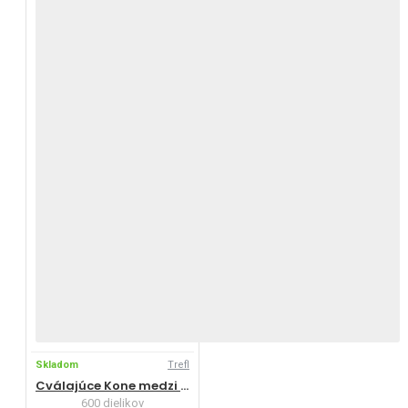
Skladom
Trefl
Cválajúce Kone medzi vlnami
600 dielikov