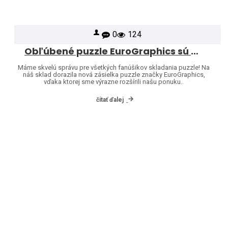
0
124
Obľúbené puzzle EuroGraphics sú opäť skladom – a ponuku sme rozšírili o ďalšie motívy!
Máme skvelú správu pre všetkých fanúšikov skladania puzzle! Na
náš sklad dorazila nová zásielka puzzle značky EuroGraphics,
vďaka ktorej sme výrazne rozšírili našu ponuku..
čítať ďalej