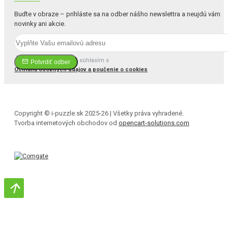
Buďte v obraze – prihláste sa na odber nášho newslettra a neujdú vám
novinky ani akcie.
Prečítal(a) som si a súhlasím s
Potvrdiť odber
Ochrana osobných údajov a poučenie o cookies
Copyright © i-puzzle.sk 2025-26 | Všetky práva vyhradené.
Tvorba internetových obchodov od
opencart-solutions.com