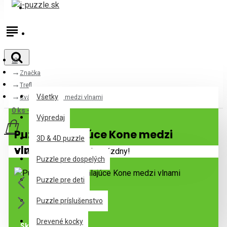
Prihlásiť
Registrovať
Značka
Všetky
Trefl
Všetky
Cválajúce Kone medzi vlnami
0 ks - 0,00€
Výpredaj
Puzzle Cválajúce Kone medzi
3D & 4D puzzle
vlnami
Váš nákupný košík je prázdny!
Puzzle pre dospelých
Puzzle pre deti
Puzzle príslušenstvo
Drevené kocky
Skladom