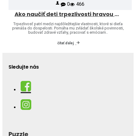
0
466
Ako naučiť deti trpezlivosti hravou formou
Trpezlivosť patrí medzi najdôležitejšie vlastnosti, ktoré si dieťa
prenáša do dospelosti. Pomáha mu zvládať školské povinnosti,
budovať zdravé vzťahy, pracovať s emóciam..
čítať ďalej
Sledujte nás
Puzzle