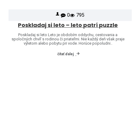
0
795
Poskladaj si leto – leto patrí puzzle
Poskladaj si leto Leto je obdobím oddychu, cestovania a
spoločných chvíľ s rodinou či priateľmi. Nie každý deň však praje
výletom alebo pobytu pri vode. Horúce popoludni..
čítať ďalej