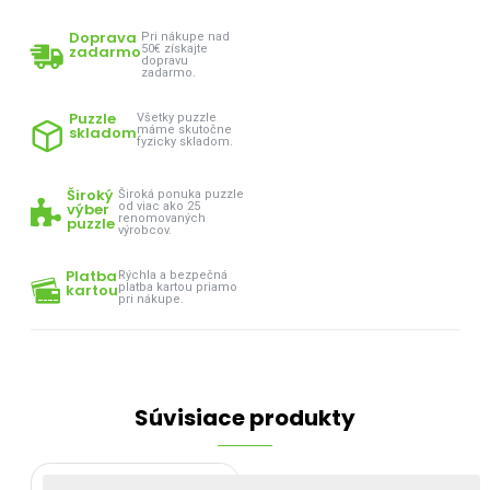
Doprava
Pri nákupe nad
zadarmo
50€ získajte
dopravu
zadarmo.
Puzzle
Všetky puzzle
skladom
máme skutočne
fyzicky skladom.
Široký
Široká ponuka puzzle
výber
od viac ako 25
renomovaných
puzzle
výrobcov.
Platba
Rýchla a bezpečná
kartou
platba kartou priamo
pri nákupe.
Súvisiace produkty