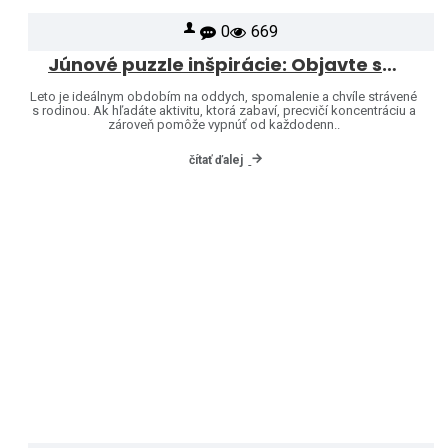
0
669
Júnové puzzle inšpirácie: Objavte svet značiek Heye a Jumbo
Leto je ideálnym obdobím na oddych, spomalenie a chvíle strávené
s rodinou. Ak hľadáte aktivitu, ktorá zabaví, precvičí koncentráciu a
zároveň pomôže vypnúť od každodenn..
čítať ďalej