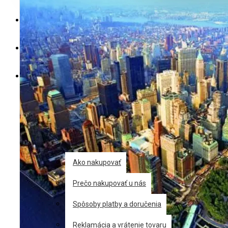
Váš nákupný košík je prázdny!
Výrobcovia
Výpredaj
Posledné kusy
Akcie
Zľavy
Blog
Informácie
Ako nakupovať
Prečo nakupovať u nás
Spôsoby platby a doručenia
Reklamácia a vrátenie tovaru