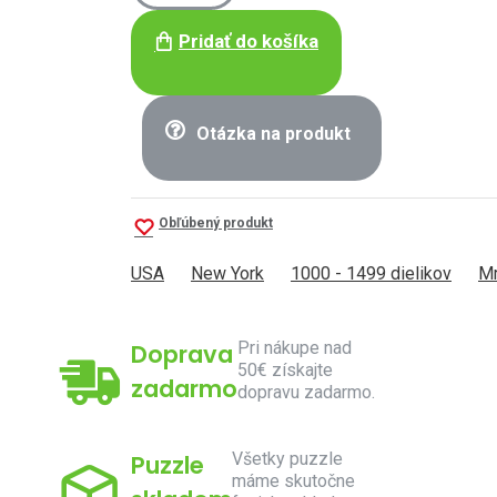
Pridať do košíka
Otázka na produkt
Obľúbený produkt
USA
New York
1000 - 1499 dielikov
Mr
Pri nákupe nad
Doprava
50€ získajte
zadarmo
dopravu zadarmo.
Všetky puzzle
Puzzle
máme skutočne