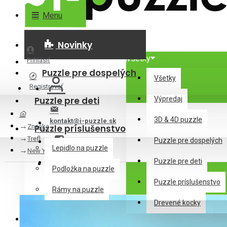
Menu
Novinky
Všetky
Prihlásiť
Puzzle pre dospelých
Všetky
Registrovať
Puzzle pre deti
Výpredaj
3D & 4D puzzle
kontakt@i-puzzle.sk
Značka
Puzzle príslušenstvo
Trefl
Puzzle pre dospelých
Lepidlo na puzzle
New York
Puzzle pre deti
Podložka na puzzle
Puzzle príslušenstvo
0 ks - 0,00€
Rámy na puzzle
Drevené kocky
Drevené kocky