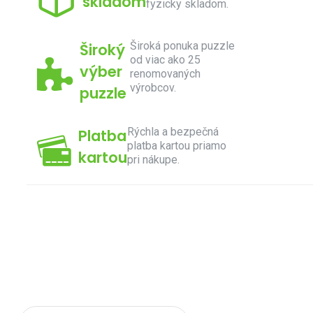
skladom
fyzicky skladom.
Široká ponuka puzzle
Široký
od viac ako 25
výber
renomovaných
výrobcov.
puzzle
Rýchla a bezpečná
Platba
platba kartou priamo
kartou
pri nákupe.