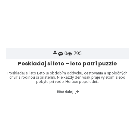
0
795
Poskladaj si leto – leto patrí puzzle
Poskladaj si leto Leto je obdobím oddychu, cestovania a spoločných
chvíľ s rodinou či priateľmi. Nie každý deň však praje výletom alebo
pobytu pri vode. Horúce popoludni..
čítať ďalej