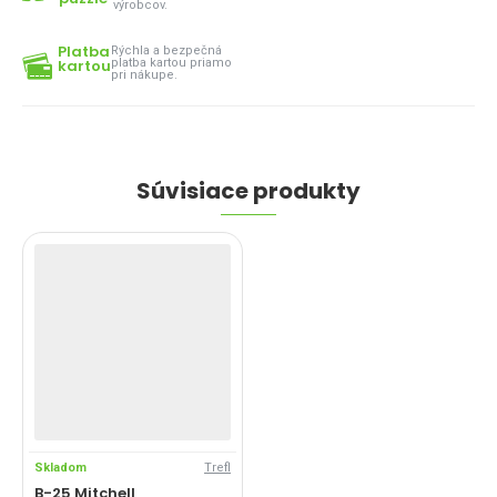
výrobcov.
Platba
Rýchla a bezpečná
kartou
platba kartou priamo
pri nákupe.
Súvisiace produkty
Skladom
Trefl
B-25 Mitchell