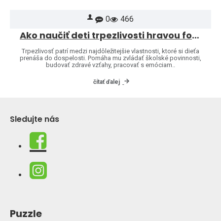
0
466
Ako naučiť deti trpezlivosti hravou formou
Trpezlivosť patrí medzi najdôležitejšie vlastnosti, ktoré si dieťa
prenáša do dospelosti. Pomáha mu zvládať školské povinnosti,
budovať zdravé vzťahy, pracovať s emóciam..
čítať ďalej
Sledujte nás
Puzzle