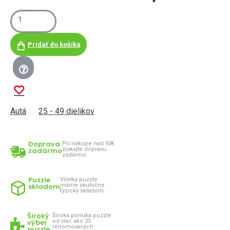
Pridať do košíka
Autá
25 - 49 dielikov
Doprava
Pri nákupe nad 50€
zadarmo
získajte dopravu
zadarmo.
Puzzle
Všetky puzzle
skladom
máme skutočne
fyzicky skladom.
Široký
Široká ponuka puzzle
výber
od viac ako 25
renomovaných
puzzle