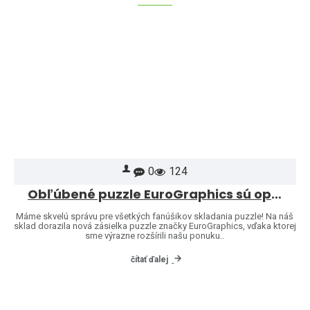
0
124
Obľúbené puzzle EuroGraphics sú opäť skladom – a ponuku sme rozšírili o ďalšie motívy!
Máme skvelú správu pre všetkých fanúšikov skladania puzzle! Na náš
sklad dorazila nová zásielka puzzle značky EuroGraphics, vďaka ktorej
sme výrazne rozšírili našu ponuku..
čítať ďalej