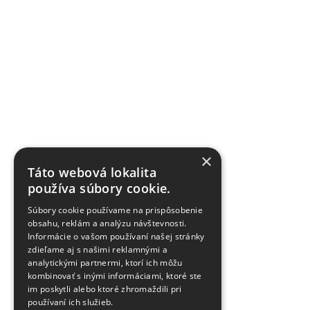
×
Táto webová lokalita
používa súbory cookie.
Súbory cookie používame na prispôsobenie
obsahu, reklám a analýzu návštevnosti.
Informácie o vašom používaní našej stránky
zdieľame aj s našimi reklamnými a
analytickými partnermi, ktorí ich môžu
kombinovať s inými informáciami, ktoré ste
im poskytli alebo ktoré zhromaždili pri
používaní ich služieb.