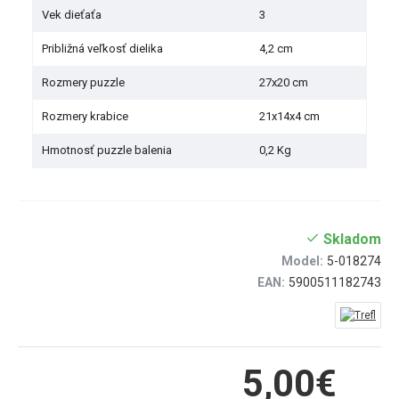
Vek dieťaťa
3
Približná veľkosť dielika
4,2 cm
Rozmery puzzle
27x20 cm
Rozmery krabice
21x14x4 cm
Hmotnosť puzzle balenia
0,2 Kg
Skladom
Model:
5-018274
EAN:
5900511182743
5,00€