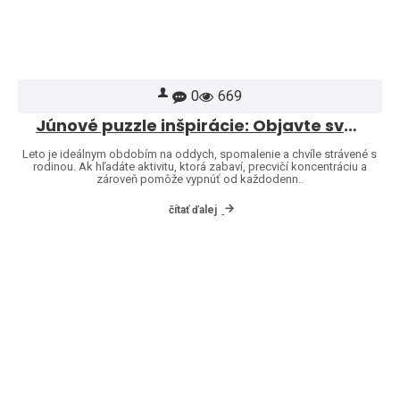
0
669
Júnové puzzle inšpirácie: Objavte svet značiek Heye a Jumbo
Leto je ideálnym obdobím na oddych, spomalenie a chvíle strávené s
rodinou. Ak hľadáte aktivitu, ktorá zabaví, precvičí koncentráciu a
zároveň pomôže vypnúť od každodenn..
čítať ďalej