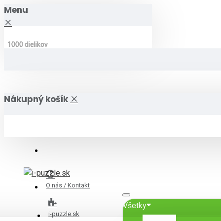
Menu
1000 dielikov
1000 dielikov
1000 dielikov
1000 dielikov
1000 dielikov
1000 dielikov
Nákupný košík
O nás / Kontakt
Všetky
i-puzzle.sk