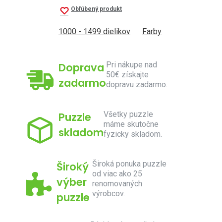
Obľúbený produkt
1000 - 1499 dielikov
Farby
Pri nákupe nad
Doprava
50€ získajte
zadarmo
dopravu zadarmo.
Všetky puzzle
Puzzle
máme skutočne
skladom
fyzicky skladom.
Široká ponuka puzzle
Široký
od viac ako 25
výber
renomovaných
výrobcov.
puzzle