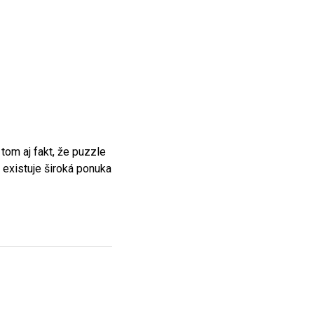
tom aj fakt, že puzzle
 existuje široká ponuka
od tých, ktoré preferujú
točne zaujme.