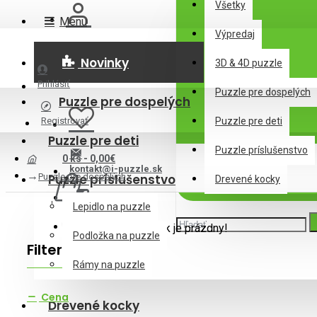
Všetky
Menu
Výpredaj
Novinky
3D & 4D puzzle
Prihlásiť
Puzzle pre dospelých
Puzzle pre dospelých
Registrovať
Puzzle pre deti
Puzzle pre deti
Puzzle príslušenstvo
0 ks - 0,00€
kontakt@i-puzzle.sk
Puzzle pre dospelých
Puzzle príslušenstvo
Drevené kocky
Lepidlo na puzzle
Váš nákupný košík je prázdny!
Podložka na puzzle
Filter
Zrušiť filter
Rámy na puzzle
Cena
Drevené kocky