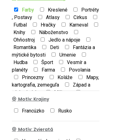
Farby
Kreslené
Portréty
, Postavy
Atlasy
Cirkus
Futbal
Hračky
Karneval
Knihy
Náboženstvo
Ohňostroj
Jedlo a nápoje
Romantika
Deti
Fantázia a
mýtické bytosti
Umenie
Hudba
Šport
Vesmír a
planéty
Farma
Povolania
Princezny
Koláže
Mapy,
kartografia, zemeguľa
Západ a
východ slnka
Military
Motív: Krajiny
Ostatné
Francúzko
Rusko
Motív: Zvieratá