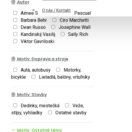
Autor
O nás / Kontakt
Aimee Stewart
Alex Pascual
Barbara Behr
Ciro Marchetti
Dean Russo
Josephine Wall
Kandinskij Vasilij
Sally Rich
Viktor Gavriloski
Motív: Doprava a stroje
Autá, autobusy
Motorky,
bicykle
Lietadlá, balóny, vrtuľníky
Motív: Stavby
Dedinky, mestečká
Veže,
stlpy, vyhliadky
Ostatné stavby
Motív: Ostatné témy