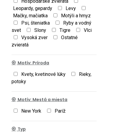
Hospodárske zvieratá
Leopardy, gepardy
Levy
Mačky, mačiatka
Motýli a hmyz
Psi, šteniatka
Ryby a vodný
svet
Slony
Tigre
Vlci
Vysoká zver
Ostatné
zvieratá
Motív: Príroda
Kvety, kvetinové lúky
Rieky,
potoky
Motív: Mestá a miesta
New York
Paríž
Typ