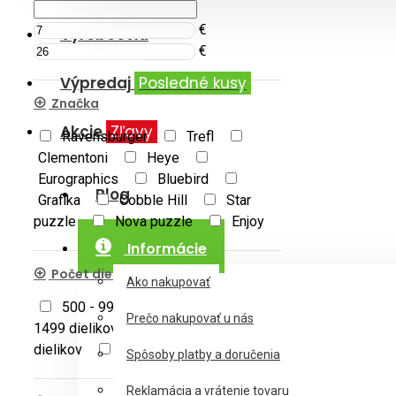
€
Výrobcovia
€
Výpredaj
Posledné kusy
Značka
Akcie
Zľavy
Ravensburger
Trefl
Clementoni
Heye
Eurographics
Bluebird
Blog
Grafika
Cobble Hill
Star
puzzle
Nova puzzle
Enjoy
Informácie
Počet dielikov
Ako nakupovať
500 - 999 dielikov
1000 -
Prečo nakupovať u nás
1499 dielikov
1500 - 1999
dielikov
2000 - 2999 dielikov
Spôsoby platby a doručenia
Reklamácia a vrátenie tovaru