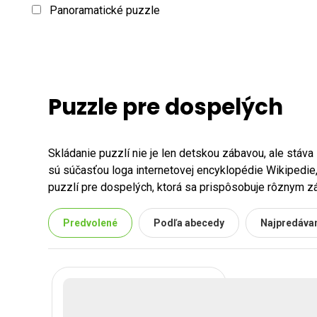
Panoramatické puzzle
Puzzle pre dospelých
Skládanie puzzlí nie je len detskou zábavou, ale stáva
sú súčasťou loga internetovej encyklopédie Wikipedie,
puzzlí pre dospelých, ktorá sa prispôsobuje rôznym 
Ako vybrať puzzle pre dospelého?
Predvolené
Podľa abecedy
Najpredávan
Pri výbere puzzle pre dospelého je dôležité zvážiť, kom
ženy. Je tiež nevyhnutné zohľadniť koníčky a záujmy os
Puzzle pre začiatočníkov a skúse