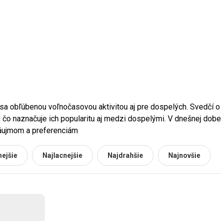
 sa obľúbenou voľnočasovou aktivitou aj pre dospelých. Svedčí o 
 čo naznačuje ich popularitu aj medzi dospelými. V dnešnej dobe
záujmom a preferenciám
ejšie
Najlacnejšie
Najdrahšie
Najnovšie
u sú puzzle určené. Motívy, ktoré si vyberú muži, sa často líšia 
oby, pre ktorú puzzle kupujete, aby sa vybralo také, ktoré ju sku
ných nadšencov