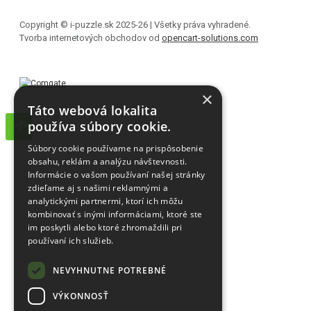
Copyright © i-puzzle.sk 2025-26 | Všetky práva vyhradené.
Tvorba internetových obchodov od
opencart-solutions.com
×
Táto webová lokalita
používa súbory cookie.
Súbory cookie používame na prispôsobenie
obsahu, reklám a analýzu návštevnosti.
Informácie o vašom používaní našej stránky
zdieľame aj s našimi reklamnými a
analytickými partnermi, ktorí ich môžu
kombinovať s inými informáciami, ktoré ste
im poskytli alebo ktoré zhromaždili pri
používaní ich služieb.
NEVYHNUTNE POTREBNÉ
VÝKONNOSŤ