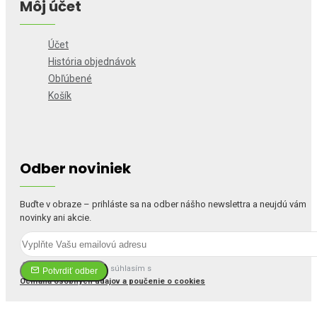
Môj účet
Účet
História objednávok
Obľúbené
Košík
Odber noviniek
Buďte v obraze – prihláste sa na odber nášho newslettra a neujdú vám
novinky ani akcie.
Prečítal(a) som si a súhlasím s
Potvrdiť odber
Ochrana osobných údajov a poučenie o cookies