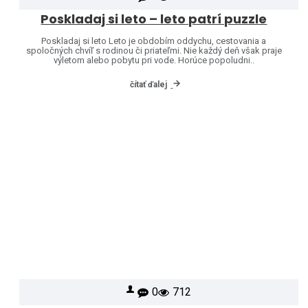
Poskladaj si leto – leto patrí puzzle
Poskladaj si leto Leto je obdobím oddychu, cestovania a
spoločných chvíľ s rodinou či priateľmi. Nie každý deň však praje
výletom alebo pobytu pri vode. Horúce popoludni..
čítať ďalej
0
712