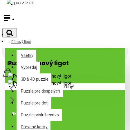
Prihlásiť
Registrovať
Dúhový ligot
Všetky
Všetky
Puzzle Dúhový ligot
0 ks - 0,00€
Výpredaj
3D & 4D puzzle
Váš nákupný košík je prázdny!
Puzzle pre dospelých
Puzzle pre deti
Skladom
Puzzle príslušenstvo
Drevené kocky