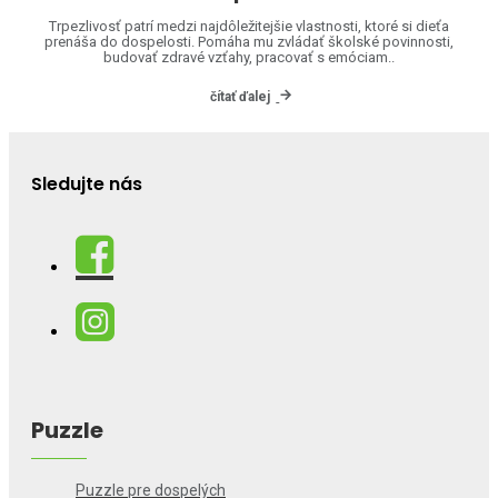
Trpezlivosť patrí medzi najdôležitejšie vlastnosti, ktoré si dieťa
prenáša do dospelosti. Pomáha mu zvládať školské povinnosti,
budovať zdravé vzťahy, pracovať s emóciam..
čítať ďalej
Sledujte nás
Puzzle
Puzzle pre dospelých