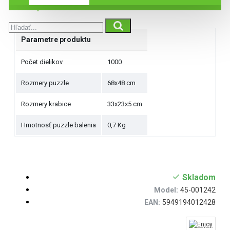
Špecifikácie
Parametre produktu
Počet dielikov
1000
Rozmery puzzle
68x48 cm
Rozmery krabice
33x23x5 cm
Hmotnosť puzzle balenia
0,7 Kg
Skladom
Model:
45-001242
EAN:
5949194012428