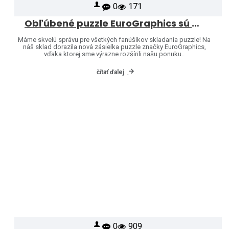
0
171
Obľúbené puzzle EuroGraphics sú opäť skladom – a ponuku sme rozšírili o ďalšie motívy!
Máme skvelú správu pre všetkých fanúšikov skladania puzzle! Na
náš sklad dorazila nová zásielka puzzle značky EuroGraphics,
vďaka ktorej sme výrazne rozšírili našu ponuku..
čítať ďalej
0
909