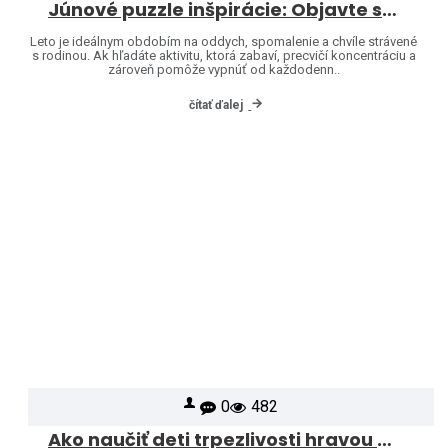
Júnové puzzle inšpirácie: Objavte svet značiek Heye a Jumbo
Leto je ideálnym obdobím na oddych, spomalenie a chvíle strávené
s rodinou. Ak hľadáte aktivitu, ktorá zabaví, precvičí koncentráciu a
zároveň pomôže vypnúť od každodenn..
čítať ďalej
0
482
Ako naučiť deti trpezlivosti hravou formou