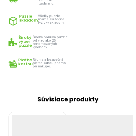
dopravu
zadarmo.
Puzzle
Všetky puzzle
skladom
máme skutočne
fyzicky skladom.
Široký
Široká ponuka puzzle
výber
od viac ako 25
renomovaných
puzzle
výrobcov.
Platba
Rýchla a bezpečná
kartou
platba kartou priamo
pri nákupe.
Súvisiace produkty