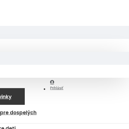
Prihlásiť
vinky
 pre dospelých
re deti