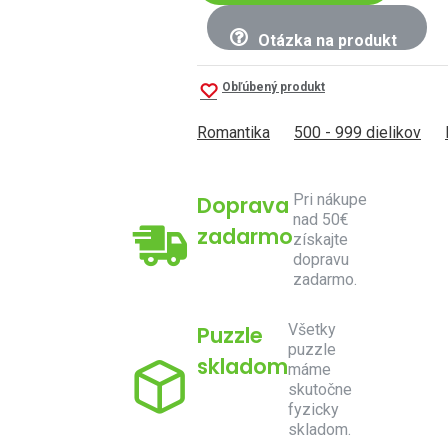
Otázka na produkt
Obľúbený produkt
Romantika
500 - 999 dielikov
Pri nákupe
Doprava
nad 50€
zadarmo
získajte
dopravu
zadarmo.
Všetky
Puzzle
puzzle
skladom
máme
skutočne
fyzicky
skladom.