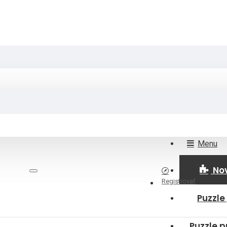
Menu
No
Registrovať
Puzzle
Puzzle p