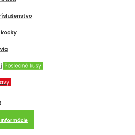
ríslušenstvo
 kocky
via
j
Posledné kusy
ľavy
g
Informácie