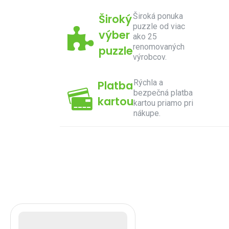
Široká ponuka
Široký
puzzle od viac
výber
ako 25
renomovaných
puzzle
výrobcov.
Rýchla a
Platba
bezpečná platba
kartou
kartou priamo pri
nákupe.