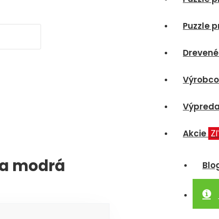
Puzzle p
Drevené
Výrobco
Výpreda
Akcie
Z
 a modrá
Blo