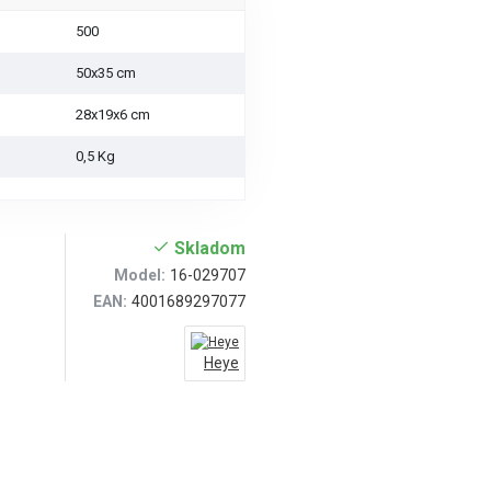
500
50x35 cm
28x19x6 cm
0,5 Kg
Skladom
Model:
16-029707
EAN:
4001689297077
Heye