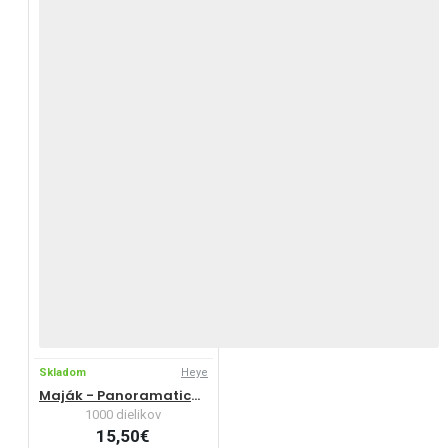
Skladom
Heye
Maják - Panoramatické puzzle
1000 dielikov
15,50€