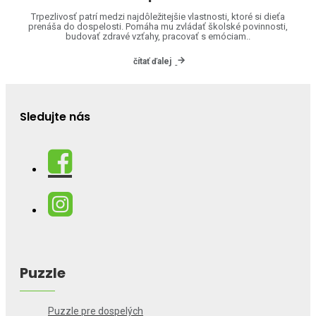
Trpezlivosť patrí medzi najdôležitejšie vlastnosti, ktoré si dieťa
prenáša do dospelosti. Pomáha mu zvládať školské povinnosti,
budovať zdravé vzťahy, pracovať s emóciam..
čítať ďalej
Sledujte nás
Puzzle
Puzzle pre dospelých