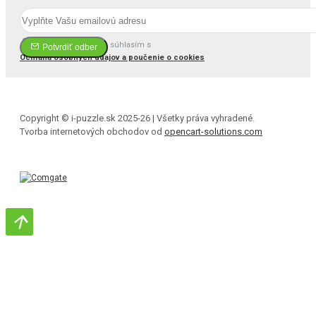
Prečítal(a) som si a súhlasím s
Potvrdiť odber
Ochrana osobných údajov a poučenie o cookies
Copyright © i-puzzle.sk 2025-26 | Všetky práva vyhradené.
Tvorba internetových obchodov od
opencart-solutions.com