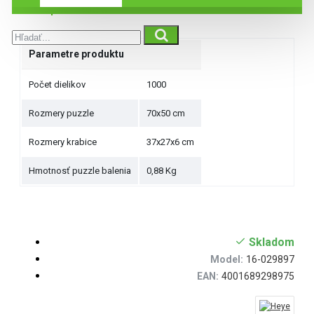
Špecifikácie
Parametre produktu
Počet dielikov
1000
Rozmery puzzle
70x50 cm
Rozmery krabice
37x27x6 cm
Hmotnosť puzzle balenia
0,88 Kg
Skladom
Model:
16-029897
EAN:
4001689298975