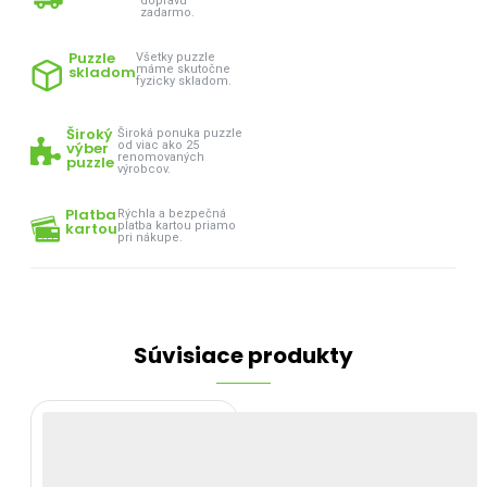
dopravu
zadarmo.
Puzzle
Všetky puzzle
skladom
máme skutočne
fyzicky skladom.
Široký
Široká ponuka puzzle
výber
od viac ako 25
renomovaných
puzzle
výrobcov.
Platba
Rýchla a bezpečná
kartou
platba kartou priamo
pri nákupe.
Súvisiace produkty