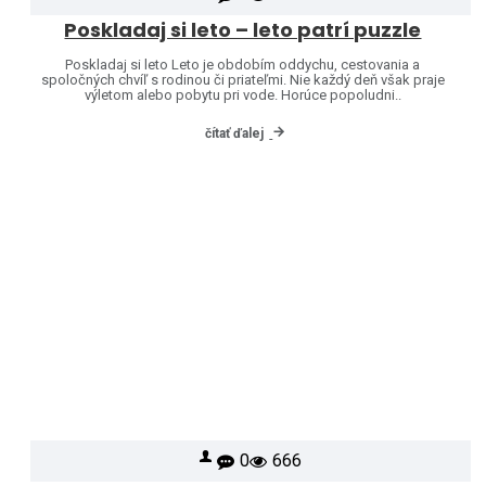
Poskladaj si leto – leto patrí puzzle
Poskladaj si leto Leto je obdobím oddychu, cestovania a
spoločných chvíľ s rodinou či priateľmi. Nie každý deň však praje
výletom alebo pobytu pri vode. Horúce popoludni..
čítať ďalej
0
666