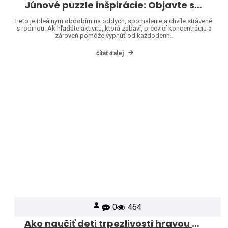
Júnové puzzle inšpirácie: Objavte svet značiek Heye a Jumbo
Leto je ideálnym obdobím na oddych, spomalenie a chvíle strávené
s rodinou. Ak hľadáte aktivitu, ktorá zabaví, precvičí koncentráciu a
zároveň pomôže vypnúť od každodenn..
čítať ďalej
0
464
Ako naučiť deti trpezlivosti hravou formou