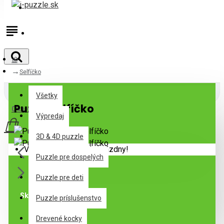
Prihlásiť
Registrovať
Selfíčko
Všetky
Všetky
Puzzle Selfíčko
0 ks - 0,00€
Výpredaj
3D & 4D puzzle
Váš nákupný košík je prázdny!
Puzzle pre dospelých
Puzzle pre deti
Skladom
Puzzle príslušenstvo
Drevené kocky