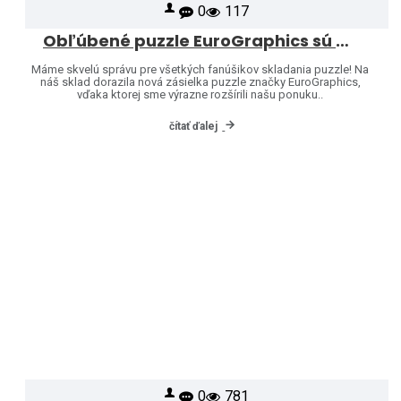
0
117
Obľúbené puzzle EuroGraphics sú opäť skladom – a ponuku sme rozšírili o ďalšie motívy!
Máme skvelú správu pre všetkých fanúšikov skladania puzzle! Na
náš sklad dorazila nová zásielka puzzle značky EuroGraphics,
vďaka ktorej sme výrazne rozšírili našu ponuku..
čítať ďalej
0
781