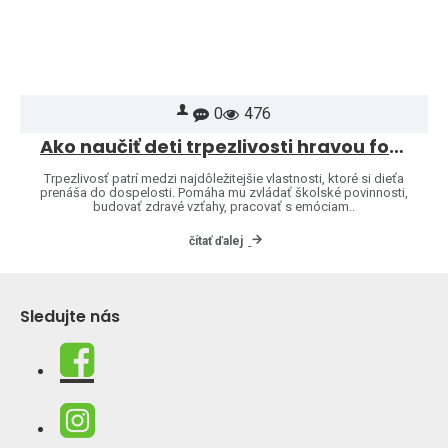
0
476
Ako naučiť deti trpezlivosti hravou formou
Trpezlivosť patrí medzi najdôležitejšie vlastnosti, ktoré si dieťa
prenáša do dospelosti. Pomáha mu zvládať školské povinnosti,
budovať zdravé vzťahy, pracovať s emóciam..
čítať ďalej
Sledujte nás