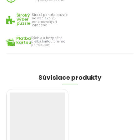
Široký
Široká ponuka puzzle
výber
od viac ako 25
renomovaných
puzzle
výrobcov.
Platba
Rýchla a bezpečná
kartou
platba kartou priamo
pri nákupe.
Súvisiace produkty