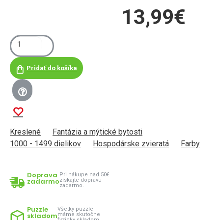
13,99€
Pridať do košíka
Kreslené
Fantázia a mýtické bytosti
1000 - 1499 dielikov
Hospodárske zvieratá
Farby
Doprava
Pri nákupe nad 50€
zadarmo
získajte dopravu
zadarmo.
Puzzle
Všetky puzzle
skladom
máme skutočne
fyzicky skladom.