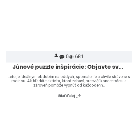
0
681
Júnové puzzle inšpirácie: Objavte svet značiek Heye a Jumbo
Leto je ideálnym obdobím na oddych, spomalenie a chvíle strávené s
rodinou. Ak hľadáte aktivitu, ktorá zabaví, precvičí koncentráciu a
zároveň pomôže vypnúť od každodenn..
čítať ďalej