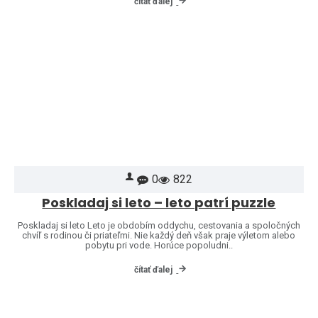
čítať ďalej
0
822
Poskladaj si leto – leto patrí puzzle
Poskladaj si leto Leto je obdobím oddychu, cestovania a spoločných
chvíľ s rodinou či priateľmi. Nie každý deň však praje výletom alebo
pobytu pri vode. Horúce popoludni..
čítať ďalej