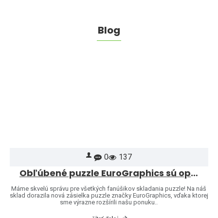
Blog
0
137
Obľúbené puzzle EuroGraphics sú opäť skladom – a ponuku sme rozšírili o ďalšie motívy!
Máme skvelú správu pre všetkých fanúšikov skladania puzzle! Na náš
sklad dorazila nová zásielka puzzle značky EuroGraphics, vďaka ktorej
sme výrazne rozšírili našu ponuku..