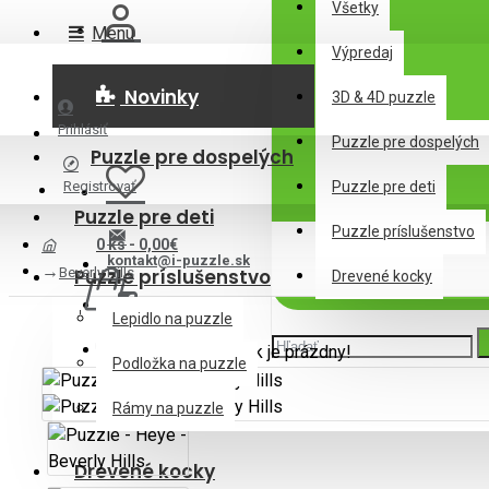
Všetky
Menu
Výpredaj
Novinky
3D & 4D puzzle
Prihlásiť
Puzzle pre dospelých
Puzzle pre dospelých
Registrovať
Puzzle pre deti
Puzzle pre deti
Puzzle príslušenstvo
0 ks - 0,00€
kontakt@i-puzzle.sk
Beverly Hills
Puzzle príslušenstvo
Drevené kocky
Lepidlo na puzzle
Váš nákupný košík je prázdny!
Podložka na puzzle
Rámy na puzzle
Drevené kocky