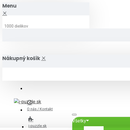
Menu
1000 dielikov
1000 dielikov
1000 dielikov
1000 dielikov
1000 dielikov
1000 dielikov
Nákupný košík
O nás / Kontakt
Všetky
i-puzzle.sk