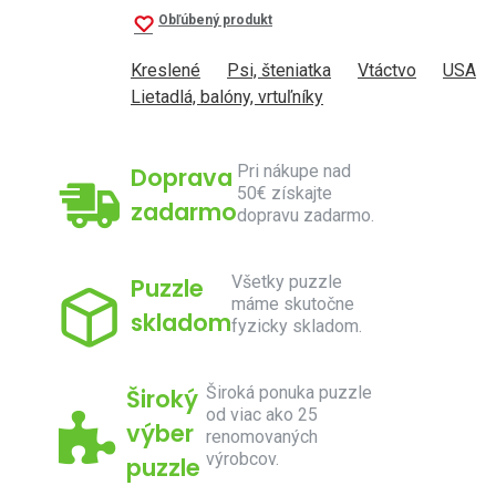
Obľúbený produkt
Kreslené
Psi, šteniatka
Vtáctvo
USA
Lietadlá, balóny, vrtuľníky
Pri nákupe nad
Doprava
50€ získajte
zadarmo
dopravu zadarmo.
Všetky puzzle
Puzzle
máme skutočne
skladom
fyzicky skladom.
Široká ponuka puzzle
Široký
od viac ako 25
výber
renomovaných
výrobcov.
puzzle