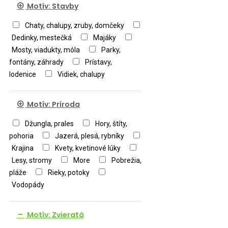
Motív: Stavby
Chaty, chalupy, zruby, domčeky
Dedinky, mestečká
Majáky
Mosty, viadukty, móla
Parky,
fontány, záhrady
Prístavy,
lodenice
Vidiek, chalupy
Motív: Príroda
Džungla, prales
Hory, štíty,
pohoria
Jazerá, plesá, rybníky
Krajina
Kvety, kvetinové lúky
Lesy, stromy
More
Pobrežia,
pláže
Rieky, potoky
Vodopády
Motív: Zvieratá