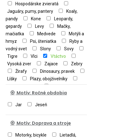
Hospodárske zvieratá
Jaguáry, pumy, pantery
Koaly,
pandy
Kone
Leopardy,
gepardy
Levy
Mačky,
mačiatka
Medvede
Motýli a
hmyz
Psi, šteniatka
Ryby a
vodný svet
Slony
Sovy
Tigre
Vlci
Vtáctvo
Vysoká zver
Zajace
Zebry
Žirafy
Dinosaury, pravek
Líšky
Plazy, obojživelníky
Tučniaky, tulene
Ostatné
Motív: Ročné obdobia
zvieratá
Jar
Jeseň
Motív: Doprava a stroje
Motorky, bicykle
Lietadlá,