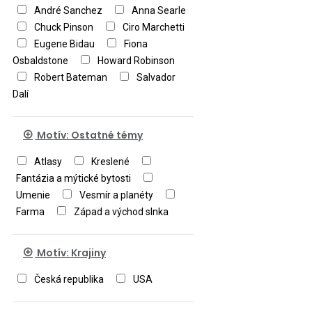
André Sanchez
Anna Searle
Chuck Pinson
Ciro Marchetti
Eugene Bidau
Fiona
Osbaldstone
Howard Robinson
Robert Bateman
Salvador
Dalí
Motív: Ostatné témy
Atlasy
Kreslené
Fantázia a mýtické bytosti
Umenie
Vesmír a planéty
Farma
Západ a východ slnka
Motív: Krajiny
Česká republika
USA