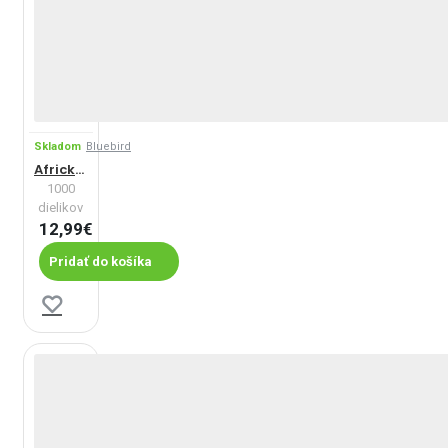
Skladom
Bluebird
Africká savana
1000
dielikov
12,99€
Pridať do košíka