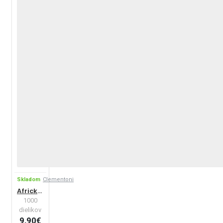
ktoré vám bude
vyhovovať!
Skladom
Clementoni
Africká divočina
1000
dielikov
9,90€