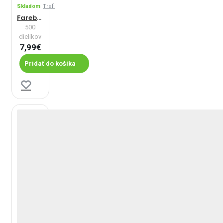
Skladom
Trefl
Farebné vtáky
500
dielikov
7,99€
Pridať do košíka