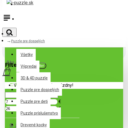
Prihlásiť
Registrovať
Puzzle pre dospelých
Všetky
Všetky
0 ks - 0,00€
Filter
Zrušiť filter
Výpredaj
3D & 4D puzzle
Cena
Váš nákupný košík je prázdny!
Puzzle pre dospelých
€
Puzzle pre deti
€
Puzzle príslušenstvo
Značka
Drevené kocky