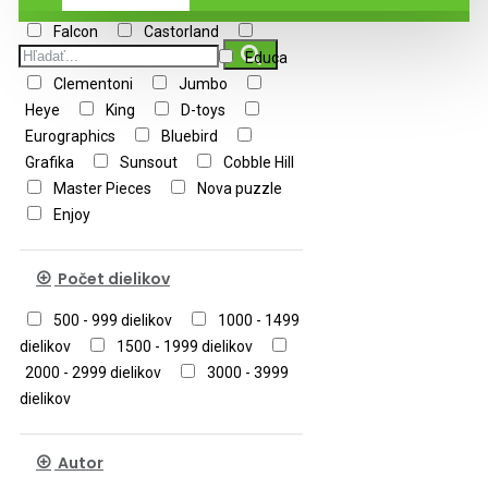
Falcon
Castorland
Ravensburger
Trefl
Educa
Clementoni
Jumbo
Heye
King
D-toys
Eurographics
Bluebird
Grafika
Sunsout
Cobble Hill
Master Pieces
Nova puzzle
Enjoy
Počet dielikov
500 - 999 dielikov
1000 - 1499
dielikov
1500 - 1999 dielikov
2000 - 2999 dielikov
3000 - 3999
dielikov
Autor