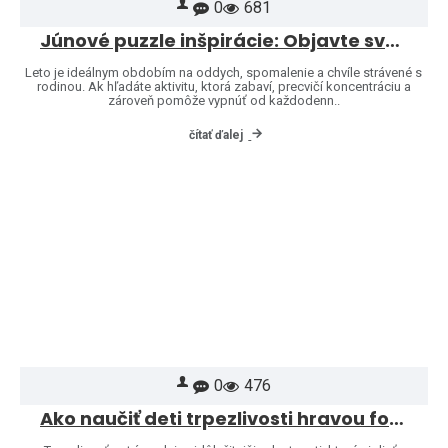
0
681
Júnové puzzle inšpirácie: Objavte svet značiek Heye a Jumbo
Leto je ideálnym obdobím na oddych, spomalenie a chvíle strávené s
rodinou. Ak hľadáte aktivitu, ktorá zabaví, precvičí koncentráciu a
zároveň pomôže vypnúť od každodenn..
čítať ďalej
0
476
Ako naučiť deti trpezlivosti hravou formou