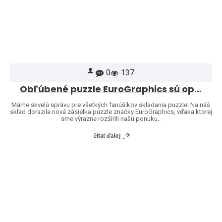
0
137
Obľúbené puzzle EuroGraphics sú opäť skladom – a ponuku sme rozšírili o ďalšie motívy!
Máme skvelú správu pre všetkých fanúšikov skladania puzzle! Na náš
sklad dorazila nová zásielka puzzle značky EuroGraphics, vďaka ktorej
sme výrazne rozšírili našu ponuku..
čítať ďalej