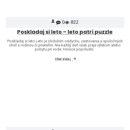
0
822
Poskladaj si leto – leto patrí puzzle
Poskladaj si leto Leto je obdobím oddychu, cestovania a spoločných
chvíľ s rodinou či priateľmi. Nie každý deň však praje výletom alebo
pobytu pri vode. Horúce popoludni..
čítať ďalej