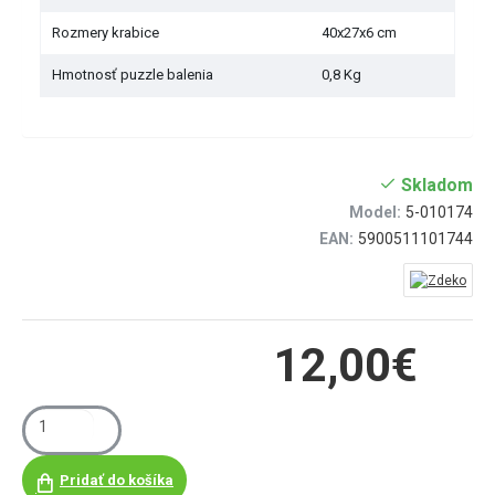
Rozmery krabice
40x27x6 cm
Hmotnosť puzzle balenia
0,8 Kg
Skladom
Model:
5-010174
EAN:
5900511101744
12,00€
Pridať do košíka