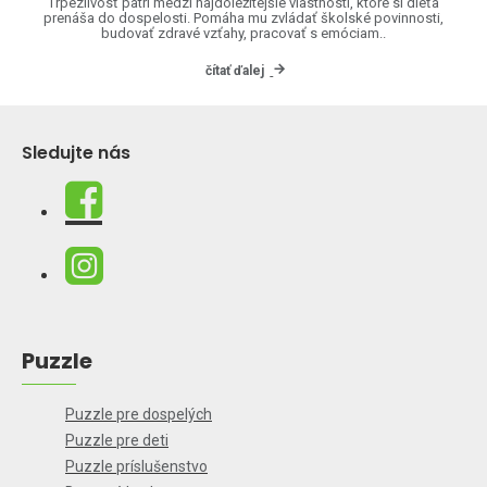
Trpezlivosť patrí medzi najdôležitejšie vlastnosti, ktoré si dieťa
prenáša do dospelosti. Pomáha mu zvládať školské povinnosti,
budovať zdravé vzťahy, pracovať s emóciam..
čítať ďalej
Sledujte nás
Puzzle
Puzzle pre dospelých
Puzzle pre deti
Puzzle príslušenstvo