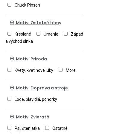
Chuck Pinson
Motív: Ostatné témy
Kreslené
Umenie
Západ
a východ slnka
Motív: Príroda
Kvety, kvetinové lúky
More
Motív: Doprava a stroje
Lode, plavidlá, ponorky
Motív: Zvieratá
Psi, šteniatka
Ostatné