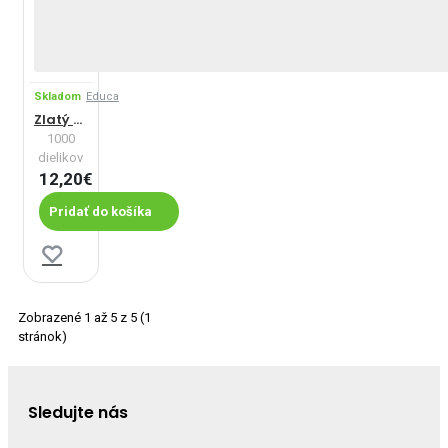
Skladom
Educa
Zlatý západ slnka, Austrália
1000
dielikov
12,20€
Pridať do košíka
Zobrazené 1 až 5 z 5 (1
stránok)
Sledujte nás