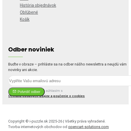
História objednávok
Obľúbené
Košík
Odber noviniek
Buďte v obraze – prihláste sa na odber nášho newslettra a neujdú vám
novinky ani akcie.
Prečítal(a) som si a súhlasím s
Potvrdiť odber
Ochrana osobných údajov a poučenie o cookies
Copyright © i-puzzle.sk 2025-26 | Všetky práva vyhradené.
Tvorba internetových obchodov od
opencart-solutions.com