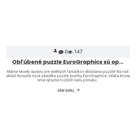
0
147
Obľúbené puzzle EuroGraphics sú opäť skladom – a ponuku sme rozšírili o ďalšie motívy!
Máme skvelú správu pre všetkých fanúšikov skladania puzzle! Na náš
sklad dorazila nová zásielka puzzle značky EuroGraphics, vďaka ktorej
sme výrazne rozšírili našu ponuku..
čítať ďalej