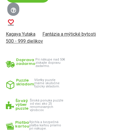
Kagaya Yutaka
Fantázia a mýtické bytosti
500 - 999 dielikov
Doprava
Pri nákupe nad 50€
zadarmo
získajte dopravu
zadarmo.
Puzzle
Všetky puzzle
skladom
máme skutočne
fyzicky skladom.
Široký
Široká ponuka puzzle
výber
od viac ako 25
renomovaných
puzzle
výrobcov.
Platba
Rýchla a bezpečná
kartou
platba kartou priamo
pri nákupe.