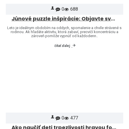
0
688
Júnové puzzle inšpirácie: Objavte svet značiek Heye a Jumbo
Leto je ideálnym obdobím na oddych, spomalenie a chvíle strávené s
rodinou. Ak hľadáte aktivitu, ktorá zabaví, precvičí koncentráciu a
zároveň pomôže vypnúť od každodenn..
čítať ďalej
0
477
Ako naučiť deti trpezlivosti hravou formou