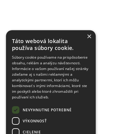
×
Táto webová lokalita
používa súbory cookie.
Súbory cookie používame na prispôsobenie
obsahu, reklám a analýzu návštevnosti.
Informácie o vašom používaní našej stránky
zdieľame aj s našimi reklamnými a
analytickými partnermi, ktorí ich môžu
kombinovať s inými informáciami, ktoré ste
im poskytli alebo ktoré zhromaždili pri
používaní ich služieb.
NEVYHNUTNE POTREBNÉ
VÝKONNOSŤ
CIELENIE