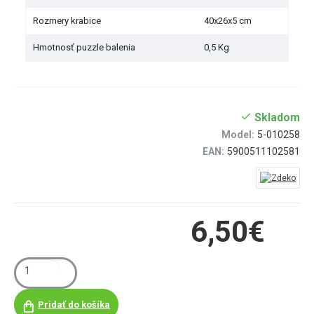
Rozmery krabice
40x26x5 cm
Hmotnosť puzzle balenia
0,5 Kg
Skladom
Model:
5-010258
EAN:
5900511102581
6,50€
Pridať do košíka