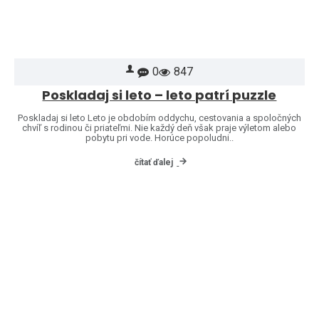
0
847
Poskladaj si leto – leto patrí puzzle
Poskladaj si leto Leto je obdobím oddychu, cestovania a spoločných
chvíľ s rodinou či priateľmi. Nie každý deň však praje výletom alebo
pobytu pri vode. Horúce popoludni..
čítať ďalej