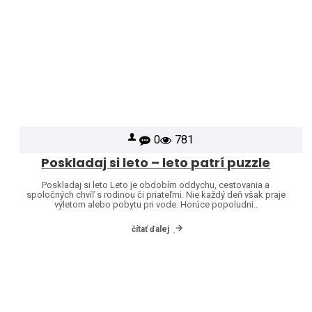
0
781
Poskladaj si leto – leto patrí puzzle
Poskladaj si leto Leto je obdobím oddychu, cestovania a
spoločných chvíľ s rodinou či priateľmi. Nie každý deň však praje
výletom alebo pobytu pri vode. Horúce popoludni..
čítať ďalej