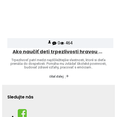
0
464
Ako naučiť deti trpezlivosti hravou formou
Trpezlivosť patrí medzi najdôležitejšie vlastnosti, ktoré si dieťa
prenáša do dospelosti. Pomáha mu zvládať školské povinnosti,
budovať zdravé vzťahy, pracovať s emóciam..
čítať ďalej
Sledujte nás