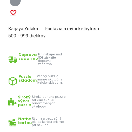
Kagaya Yutaka
Fantázia a mýtické bytosti
500 - 999 dielikov
Doprava
Pri nákupe nad
zadarmo
50€ získajte
dopravu
zadarmo.
Puzzle
Všetky puzzle
skladom
máme skutočne
fyzicky skladom.
Široký
Široká ponuka puzzle
výber
od viac ako 25
renomovaných
puzzle
výrobcov.
Platba
Rýchla a bezpečná
kartou
platba kartou priamo
pri nákupe.