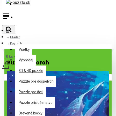
Prihlásiť
Registrovať
Hľadať
Všetky
Kozoroh
Všetky
0 ks - 0,00€
Výpredaj
Puzzle Kozoroh
3D & 4D puzzle
Váš nákupný košík je prázdny!
Puzzle pre dospelých
Puzzle pre deti
Puzzle príslušenstvo
Drevené kocky