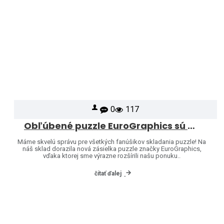
0
117
Obľúbené puzzle EuroGraphics sú opäť skladom – a ponuku sme rozšírili o ďalšie motívy!
Máme skvelú správu pre všetkých fanúšikov skladania puzzle! Na
náš sklad dorazila nová zásielka puzzle značky EuroGraphics,
vďaka ktorej sme výrazne rozšírili našu ponuku..
čítať ďalej