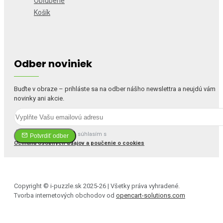
Obľúbené
Košík
Odber noviniek
Buďte v obraze – prihláste sa na odber nášho newslettra a neujdú vám
novinky ani akcie.
Prečítal(a) som si a súhlasím s
Potvrdiť odber
Ochrana osobných údajov a poučenie o cookies
Copyright © i-puzzle.sk 2025-26 | Všetky práva vyhradené.
Tvorba internetových obchodov od
opencart-solutions.com