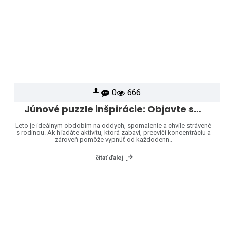
0
666
Júnové puzzle inšpirácie: Objavte svet značiek Heye a Jumbo
Leto je ideálnym obdobím na oddych, spomalenie a chvíle strávené
s rodinou. Ak hľadáte aktivitu, ktorá zabaví, precvičí koncentráciu a
zároveň pomôže vypnúť od každodenn..
čítať ďalej