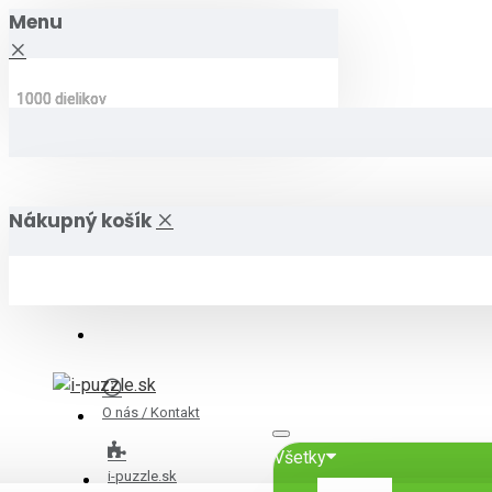
Menu
1000 dielikov
1000 dielikov
1000 dielikov
1000 dielikov
1000 dielikov
1000 dielikov
Nákupný košík
O nás / Kontakt
Všetky
i-puzzle.sk