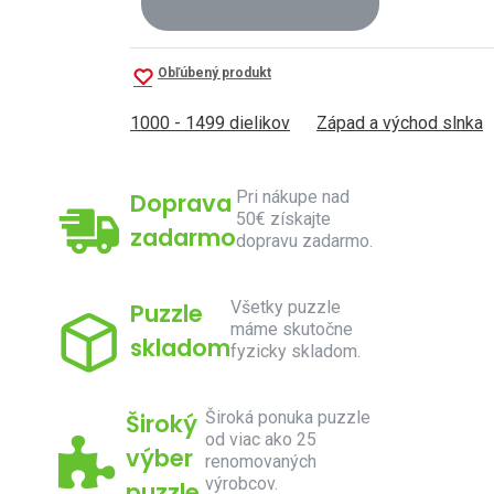
Obľúbený produkt
1000 - 1499 dielikov
Západ a východ slnka
Pri nákupe nad
Doprava
50€ získajte
zadarmo
dopravu zadarmo.
Všetky puzzle
Puzzle
máme skutočne
skladom
fyzicky skladom.
Široká ponuka puzzle
Široký
od viac ako 25
výber
renomovaných
výrobcov.
puzzle