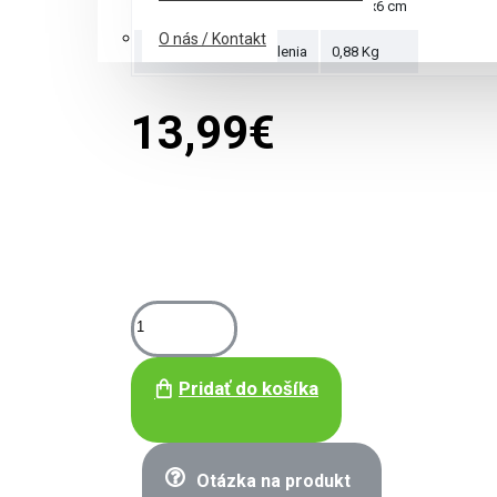
Rozmery krabice
37x27x6 cm
O nás / Kontakt
Hmotnosť puzzle balenia
0,88 Kg
13,99€
Pridať do košíka
Otázka na produkt