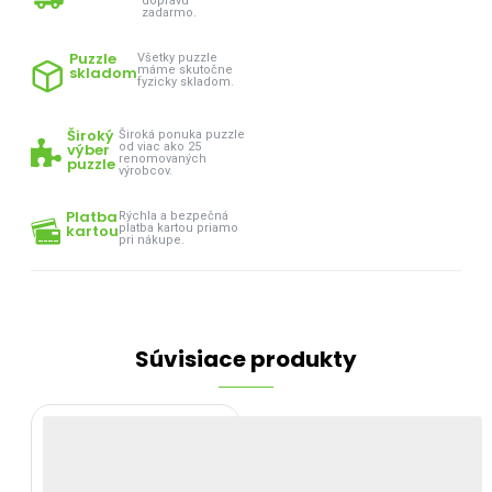
dopravu
zadarmo.
Puzzle
Všetky puzzle
skladom
máme skutočne
fyzicky skladom.
Široký
Široká ponuka puzzle
výber
od viac ako 25
renomovaných
puzzle
výrobcov.
Platba
Rýchla a bezpečná
kartou
platba kartou priamo
pri nákupe.
Súvisiace produkty