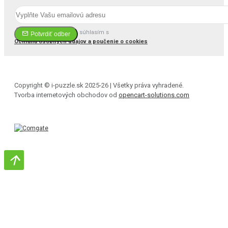
Prečítal(a) som si a súhlasím s
Potvrdiť odber
Ochrana osobných údajov a poučenie o cookies
Copyright © i-puzzle.sk 2025-26 | Všetky práva vyhradené.
Tvorba internetových obchodov od
opencart-solutions.com