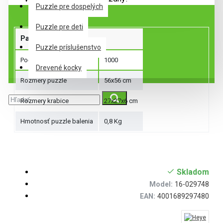
Špecifikácie
Puzzle pre dospelých
Puzzle pre deti
Parametre produktu
Puzzle príslušenstvo
Počet dielikov
1000
Drevené kocky
Rozmery puzzle
56x56 cm
Rozmery krabice
27x27x6 cm
Hmotnosť puzzle balenia
0,8 Kg
Skladom
Model:
16-029748
EAN:
4001689297480