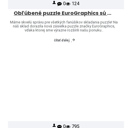
0
124
Obľúbené puzzle EuroGraphics sú opäť skladom – a ponuku sme rozšírili o ďalšie motívy!
Máme skvelú správu pre všetkých fanúšikov skladania puzzle! Na
náš sklad dorazila nová zásielka puzzle značky EuroGraphics,
vďaka ktorej sme výrazne rozšírili našu ponuku..
čítať ďalej
0
795