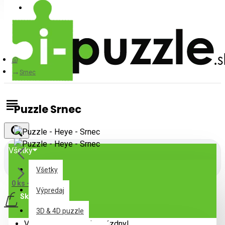
Prihlásiť
Registrovať
Srnec
Puzzle Srnec
Všetky
Všetky
0 ks - 0,00€
Výpredaj
Skladom
3D & 4D puzzle
Váš nákupný košík je prázdny!