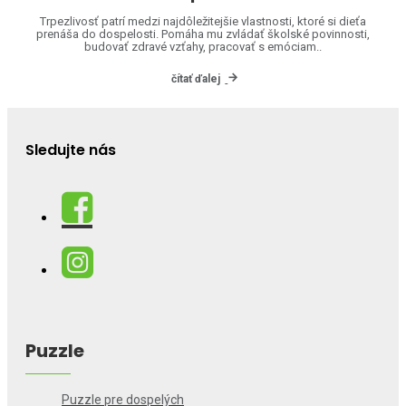
Trpezlivosť patrí medzi najdôležitejšie vlastnosti, ktoré si dieťa
prenáša do dospelosti. Pomáha mu zvládať školské povinnosti,
budovať zdravé vzťahy, pracovať s emóciam..
čítať ďalej
Sledujte nás
Puzzle
Puzzle pre dospelých