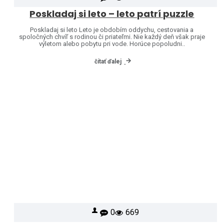
Poskladaj si leto – leto patrí puzzle
Poskladaj si leto Leto je obdobím oddychu, cestovania a
spoločných chvíľ s rodinou či priateľmi. Nie každý deň však praje
výletom alebo pobytu pri vode. Horúce popoludni..
čítať ďalej
0
669