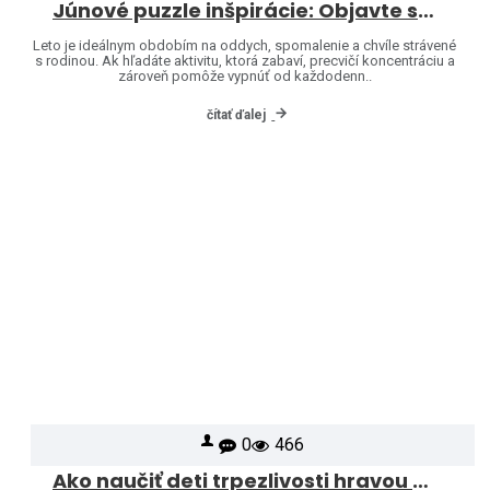
Júnové puzzle inšpirácie: Objavte svet značiek Heye a Jumbo
Leto je ideálnym obdobím na oddych, spomalenie a chvíle strávené
s rodinou. Ak hľadáte aktivitu, ktorá zabaví, precvičí koncentráciu a
zároveň pomôže vypnúť od každodenn..
čítať ďalej
0
466
Ako naučiť deti trpezlivosti hravou formou