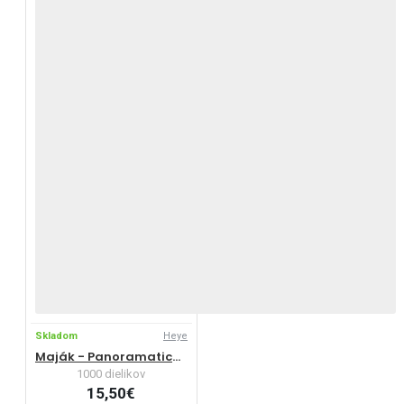
Skladom
Heye
Maják - Panoramatické puzzle
1000 dielikov
15,50€