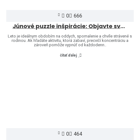
0
666
Júnové puzzle inšpirácie: Objavte svet značiek Heye a Jumbo
Leto je ideálnym obdobím na oddych, spomalenie a chvíle strávené s
rodinou. Ak hľadáte aktivitu, ktorá zabaví, precvičí koncentráciu a
zároveň pomôže vypnúť od každodenn..
čítať ďalej
0
464