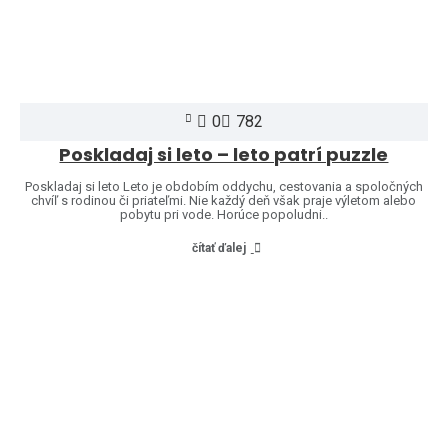
0
782
Poskladaj si leto – leto patrí puzzle
Poskladaj si leto Leto je obdobím oddychu, cestovania a spoločných
chvíľ s rodinou či priateľmi. Nie každý deň však praje výletom alebo
pobytu pri vode. Horúce popoludni..
čítať ďalej