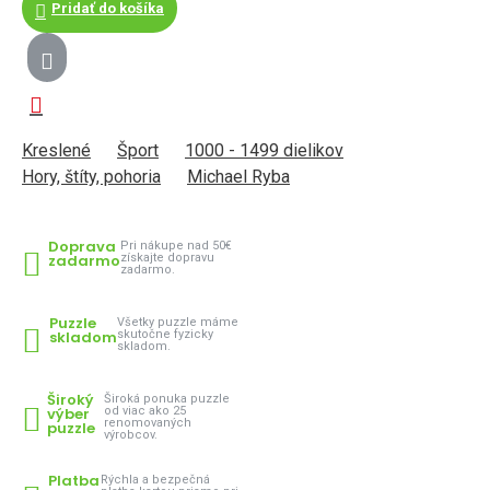
Pridať do košíka
Kreslené
Šport
1000 - 1499 dielikov
Hory, štíty, pohoria
Michael Ryba
Doprava
Pri nákupe nad 50€
zadarmo
získajte dopravu
zadarmo.
Puzzle
Všetky puzzle máme
skladom
skutočne fyzicky
skladom.
Široký
Široká ponuka puzzle
výber
od viac ako 25
renomovaných
puzzle
výrobcov.
Platba
Rýchla a bezpečná