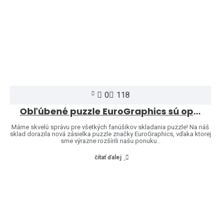
0
118
Obľúbené puzzle EuroGraphics sú opäť skladom – a ponuku sme rozšírili o ďalšie motívy!
Máme skvelú správu pre všetkých fanúšikov skladania puzzle! Na náš
sklad dorazila nová zásielka puzzle značky EuroGraphics, vďaka ktorej
sme výrazne rozšírili našu ponuku..
čítať ďalej