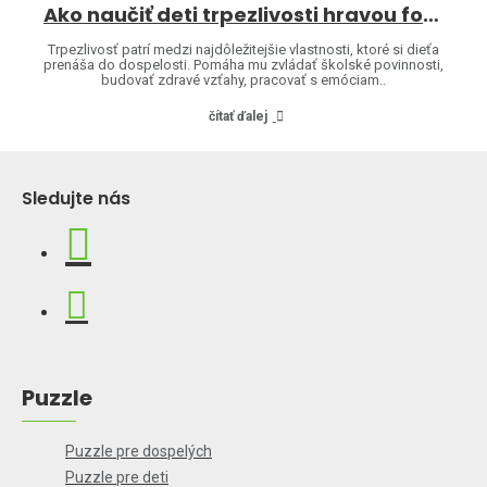
Ako naučiť deti trpezlivosti hravou formou
Trpezlivosť patrí medzi najdôležitejšie vlastnosti, ktoré si dieťa
prenáša do dospelosti. Pomáha mu zvládať školské povinnosti,
budovať zdravé vzťahy, pracovať s emóciam..
čítať ďalej
Sledujte nás
Puzzle
Puzzle pre dospelých
Puzzle pre deti