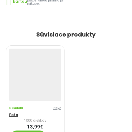
kartou
platba kartou priamo pri
nákupe.
Súvisiace produkty
Skladom
Heye
Foto
1000 dielikov
13,99€