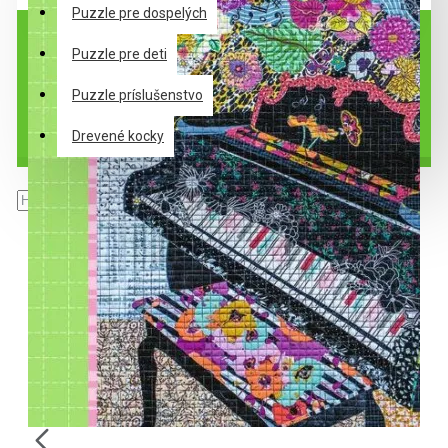
Puzzle pre dospelých
Puzzle pre deti
Puzzle príslušenstvo
Drevené kocky