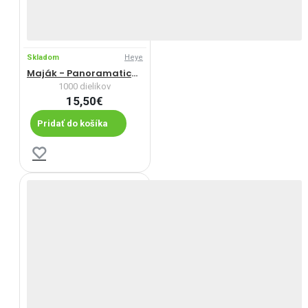
Skladom
Heye
Maják - Panoramatické puzzle
1000 dielikov
15,50€
Pridať do košíka