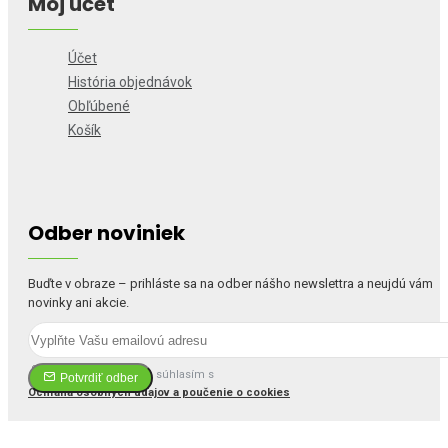
Môj účet
Účet
História objednávok
Obľúbené
Košík
Odber noviniek
Buďte v obraze – prihláste sa na odber nášho newslettra a neujdú vám
novinky ani akcie.
Prečítal(a) som si a súhlasím s
Potvrdiť odber
Ochrana osobných údajov a poučenie o cookies