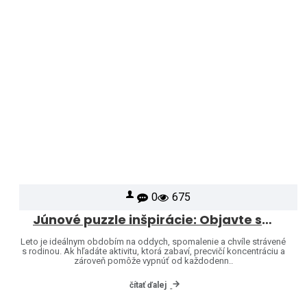
0
675
Júnové puzzle inšpirácie: Objavte svet značiek Heye a Jumbo
Leto je ideálnym obdobím na oddych, spomalenie a chvíle strávené
s rodinou. Ak hľadáte aktivitu, ktorá zabaví, precvičí koncentráciu a
zároveň pomôže vypnúť od každodenn..
čítať ďalej