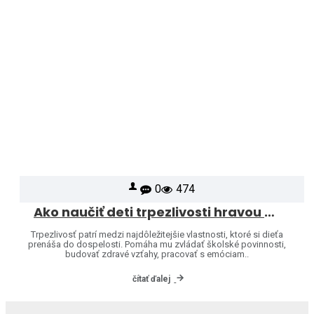
0
474
Ako naučiť deti trpezlivosti hravou formou
Trpezlivosť patrí medzi najdôležitejšie vlastnosti, ktoré si dieťa
prenáša do dospelosti. Pomáha mu zvládať školské povinnosti,
budovať zdravé vzťahy, pracovať s emóciam..
čítať ďalej