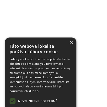
×
Táto webová lokalita
používa súbory cookie.
Súbory cookie používame na prispôsobenie
obsahu, reklám a analýzu návštevnosti.
Informácie o vašom používaní našej stránky
zdieľame aj s našimi reklamnými a
analytickými partnermi, ktorí ich môžu
kombinovať s inými informáciami, ktoré ste
im poskytli alebo ktoré zhromaždili pri
používaní ich služieb.
NEVYHNUTNE POTREBNÉ