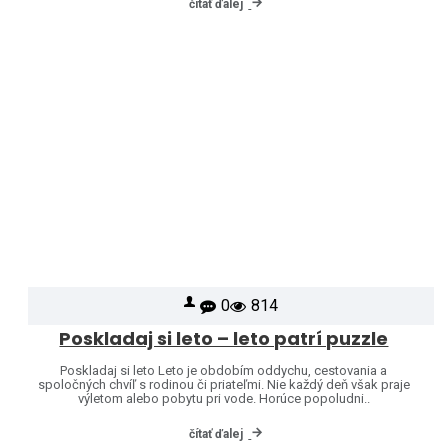
čítať ďalej
0
814
Poskladaj si leto – leto patrí puzzle
Poskladaj si leto Leto je obdobím oddychu, cestovania a
spoločných chvíľ s rodinou či priateľmi. Nie každý deň však praje
výletom alebo pobytu pri vode. Horúce popoludni..
čítať ďalej