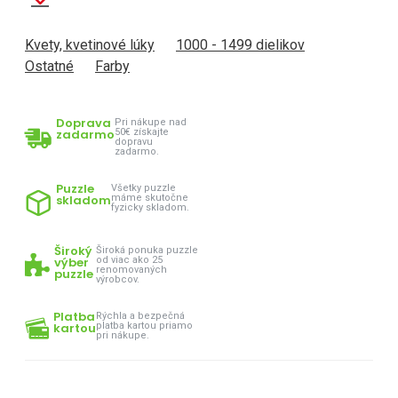
Kvety, kvetinové lúky
1000 - 1499 dielikov
Ostatné
Farby
Doprava
Pri nákupe nad
zadarmo
50€ získajte
dopravu
zadarmo.
Puzzle
Všetky puzzle
skladom
máme skutočne
fyzicky skladom.
Široký
Široká ponuka puzzle
výber
od viac ako 25
renomovaných
puzzle
výrobcov.
Platba
Rýchla a bezpečná
kartou
platba kartou priamo
pri nákupe.