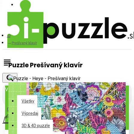
Prihlásiť
Registrovať
Prešívaný klavír
Puzzle Prešívaný klavír
Všetky
Všetky
0 ks - 0,00€
Výpredaj
3D & 4D puzzle
Váš nákupný košík je prázdny!