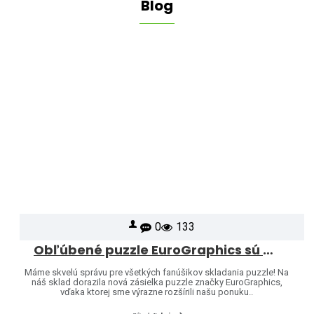
Blog
0
133
Obľúbené puzzle EuroGraphics sú opäť skladom – a ponuku sme rozšírili o ďalšie motívy!
Máme skvelú správu pre všetkých fanúšikov skladania puzzle! Na
náš sklad dorazila nová zásielka puzzle značky EuroGraphics,
vďaka ktorej sme výrazne rozšírili našu ponuku..