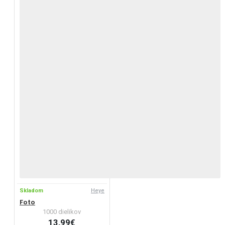
Skladom
Heye
Foto
1000 dielikov
13,99€