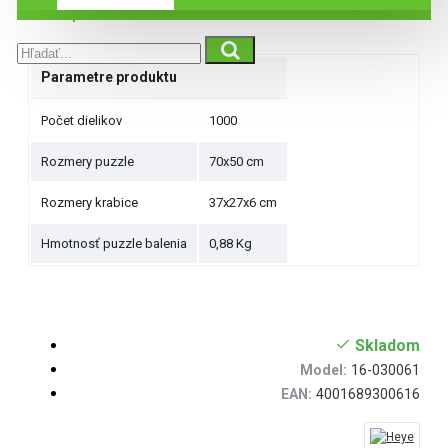
Špecifikácie
Parametre produktu
Počet dielikov
1000
Rozmery puzzle
70x50 cm
Rozmery krabice
37x27x6 cm
Hmotnosť puzzle balenia
0,88 Kg
Skladom
Model:
16-030061
EAN:
4001689300616