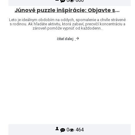
0
666
Júnové puzzle inšpirácie: Objavte svet značiek Heye a Jumbo
Leto je ideálnym obdobím na oddych, spomalenie a chvíle strávené
s rodinou. Ak hľadáte aktivitu, ktorá zabaví, precvičí koncentráciu a
zároveň pomôže vypnúť od každodenn..
čítať ďalej
0
464