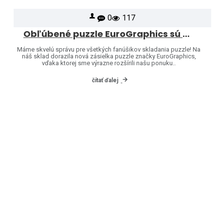
0
117
Obľúbené puzzle EuroGraphics sú opäť skladom – a ponuku sme rozšírili o ďalšie motívy!
Máme skvelú správu pre všetkých fanúšikov skladania puzzle! Na
náš sklad dorazila nová zásielka puzzle značky EuroGraphics,
vďaka ktorej sme výrazne rozšírili našu ponuku..
čítať ďalej