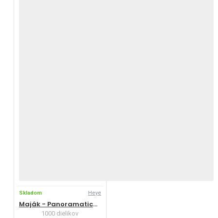
Skladom
Heye
Maják - Panoramatické puzzle
1000 dielikov