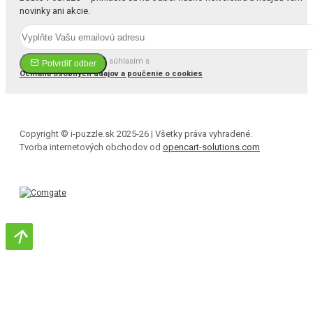
novinky ani akcie.
Prečítal(a) som si a súhlasím s
Potvrdiť odber
Ochrana osobných údajov a poučenie o cookies
Copyright © i-puzzle.sk 2025-26 | Všetky práva vyhradené.
Tvorba internetových obchodov od
opencart-solutions.com