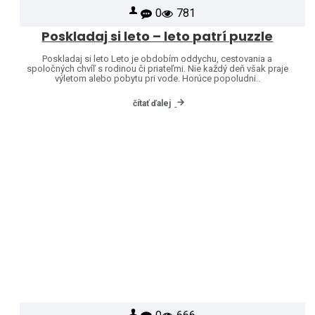
0
781
Poskladaj si leto – leto patrí puzzle
Poskladaj si leto Leto je obdobím oddychu, cestovania a
spoločných chvíľ s rodinou či priateľmi. Nie každý deň však praje
výletom alebo pobytu pri vode. Horúce popoludni..
čítať ďalej