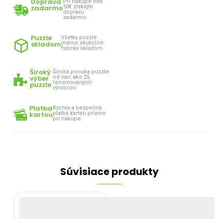
Doprava
Pri nákupe nad
zadarmo
50€ získajte
dopravu
zadarmo.
Puzzle
Všetky puzzle
skladom
máme skutočne
fyzicky skladom.
Široký
Široká ponuka puzzle
výber
od viac ako 25
renomovaných
puzzle
výrobcov.
Platba
Rýchla a bezpečná
kartou
platba kartou priamo
pri nákupe.
Súvisiace produkty