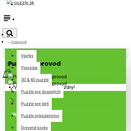
Prihlásiť
Registrovať
Doprovod
Všetky
Všetky
Puzzle Doprovod
0 ks - 0,00€
Výpredaj
3D & 4D puzzle
Váš nákupný košík je prázdny!
Puzzle pre dospelých
Puzzle pre deti
Skladom
Puzzle príslušenstvo
Drevené kocky