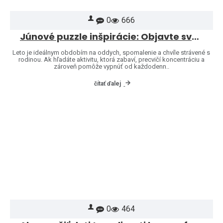
0
666
Júnové puzzle inšpirácie: Objavte svet značiek Heye a Jumbo
Leto je ideálnym obdobím na oddych, spomalenie a chvíle strávené s
rodinou. Ak hľadáte aktivitu, ktorá zabaví, precvičí koncentráciu a
zároveň pomôže vypnúť od každodenn..
čítať ďalej
0
464