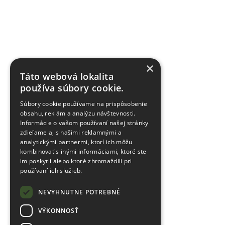
×
Táto webová lokalita
používa súbory cookie.
Súbory cookie používame na prispôsobenie
obsahu, reklám a analýzu návštevnosti.
Informácie o vašom používaní našej stránky
zdieľame aj s našimi reklamnými a
analytickými partnermi, ktorí ich môžu
kombinovať s inými informáciami, ktoré ste
im poskytli alebo ktoré zhromaždili pri
používaní ich služieb.
NEVYHNUTNE POTREBNÉ
VÝKONNOSŤ