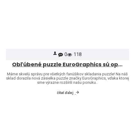
0
118
Obľúbené puzzle EuroGraphics sú opäť skladom – a ponuku sme rozšírili o ďalšie motívy!
Máme skvelú správu pre všetkých fanúšikov skladania puzzle! Na náš
sklad dorazila nová zásielka puzzle značky EuroGraphics, vďaka ktorej
sme výrazne rozšírili našu ponuku..
čítať ďalej