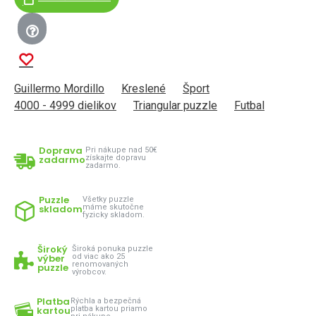
Guillermo Mordillo
Kreslené
Šport
4000 - 4999 dielikov
Triangular puzzle
Futbal
Doprava
Pri nákupe nad 50€
zadarmo
získajte dopravu
zadarmo.
Puzzle
Všetky puzzle
skladom
máme skutočne
fyzicky skladom.
Široký
Široká ponuka puzzle
výber
od viac ako 25
renomovaných
puzzle
výrobcov.
Platba
Rýchla a bezpečná
kartou
platba kartou priamo