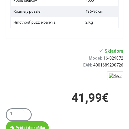
Počet dielikov
4000
Rozmery puzzle
136x96 cm
Hmotnosť puzzle balenia
2 Kg
Skladom
Model:
16-029072
EAN:
4001689290726
41,99€
Pridať do košíka