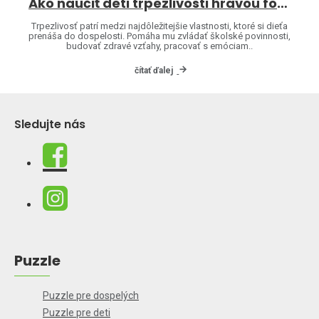
Ako naučiť deti trpezlivosti hravou formou
Trpezlivosť patrí medzi najdôležitejšie vlastnosti, ktoré si dieťa
prenáša do dospelosti. Pomáha mu zvládať školské povinnosti,
budovať zdravé vzťahy, pracovať s emóciam..
čítať ďalej
Sledujte nás
Puzzle
Puzzle pre dospelých
Puzzle pre deti