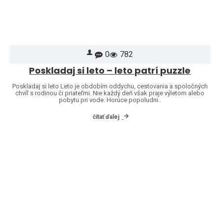
0
782
Poskladaj si leto – leto patrí puzzle
Poskladaj si leto Leto je obdobím oddychu, cestovania a spoločných
chvíľ s rodinou či priateľmi. Nie každý deň však praje výletom alebo
pobytu pri vode. Horúce popoludni..
čítať ďalej