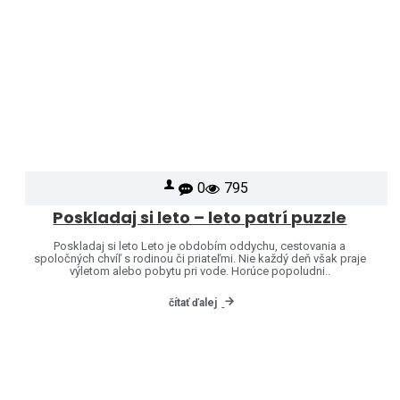
0
795
Poskladaj si leto – leto patrí puzzle
Poskladaj si leto Leto je obdobím oddychu, cestovania a
spoločných chvíľ s rodinou či priateľmi. Nie každý deň však praje
výletom alebo pobytu pri vode. Horúce popoludni..
čítať ďalej