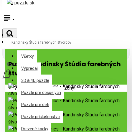
Prihlásiť
Registrovať
Kandinsky Štúdia farebných štvorcov
Všetky
Všetky
Puzzle Kandinsky Štúdia farebných
0 ks - 0,00€
Výpredaj
štvorcov
3D & 4D puzzle
Váš nákupný košík je prázdny!
Puzzle pre dospelých
Puzzle pre deti
Puzzle príslušenstvo
Drevené kocky