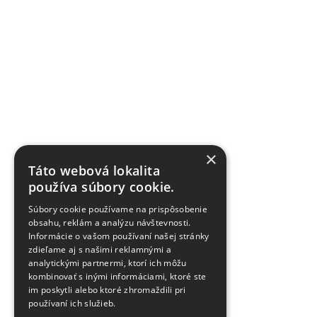
×
Táto webová lokalita
používa súbory cookie.
Súbory cookie používame na prispôsobenie
obsahu, reklám a analýzu návštevnosti.
Informácie o vašom používaní našej stránky
zdieľame aj s našimi reklamnými a
analytickými partnermi, ktorí ich môžu
kombinovať s inými informáciami, ktoré ste
im poskytli alebo ktoré zhromaždili pri
používaní ich služieb.