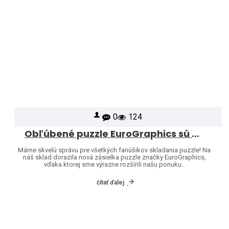
0
124
Obľúbené puzzle EuroGraphics sú opäť skladom – a ponuku sme rozšírili o ďalšie motívy!
Máme skvelú správu pre všetkých fanúšikov skladania puzzle! Na
náš sklad dorazila nová zásielka puzzle značky EuroGraphics,
vďaka ktorej sme výrazne rozšírili našu ponuku..
čítať ďalej