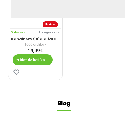
Novinka
Skladom
Eurographics
Kandinsky Štúdia farebných štvorcov
1000 dielikov
14,99€
Pridať do košíka
Blog