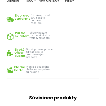
Umenie
1000 - 1499 dielikov
Farby
Doprava
Pri nákupe nad
zadarmo
50€ získajte
dopravu
zadarmo.
Puzzle
Všetky puzzle
skladom
máme skutočne
fyzicky skladom.
Široký
Široká ponuka puzzle
výber
od viac ako 25
renomovaných
puzzle
výrobcov.
Platba
Rýchla a bezpečná
kartou
platba kartou priamo
pri nákupe.
Súvisiace produkty