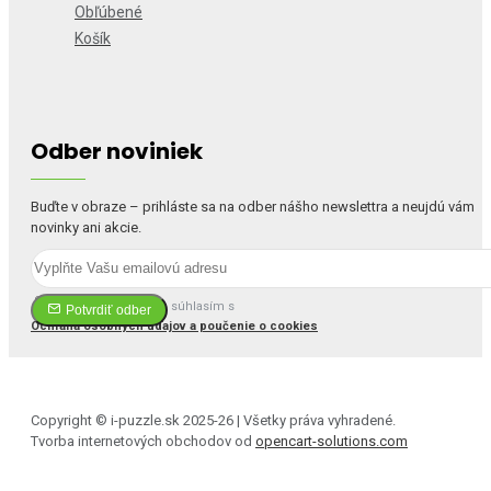
Obľúbené
Košík
Odber noviniek
Buďte v obraze – prihláste sa na odber nášho newslettra a neujdú vám
novinky ani akcie.
Prečítal(a) som si a súhlasím s
Potvrdiť odber
Ochrana osobných údajov a poučenie o cookies
Copyright © i-puzzle.sk 2025-26 | Všetky práva vyhradené.
Tvorba internetových obchodov od
opencart-solutions.com