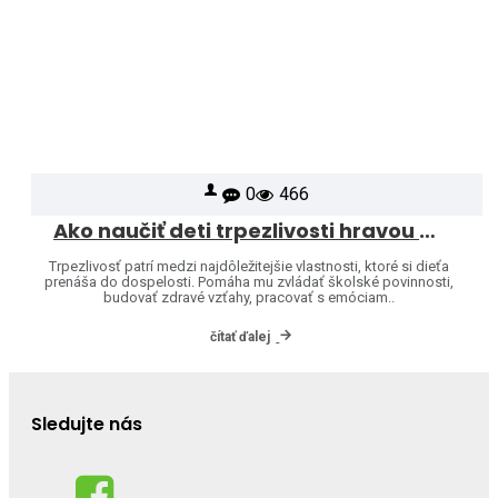
0
466
Ako naučiť deti trpezlivosti hravou formou
Trpezlivosť patrí medzi najdôležitejšie vlastnosti, ktoré si dieťa
prenáša do dospelosti. Pomáha mu zvládať školské povinnosti,
budovať zdravé vzťahy, pracovať s emóciam..
čítať ďalej
Sledujte nás