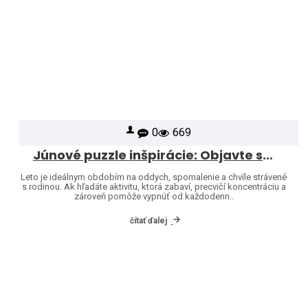
0
669
Júnové puzzle inšpirácie: Objavte svet značiek Heye a Jumbo
Leto je ideálnym obdobím na oddych, spomalenie a chvíle strávené
s rodinou. Ak hľadáte aktivitu, ktorá zabaví, precvičí koncentráciu a
zároveň pomôže vypnúť od každodenn..
čítať ďalej