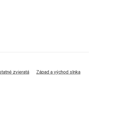
tatné zvieratá
Západ a východ slnka