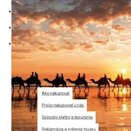
Váš nákupný košík je prázdny!
Výrobcovia
Výpredaj
Posledné kusy
Akcie
Zľavy
Blog
Informácie
Ako nakupovať
Prečo nakupovať u nás
Spôsoby platby a doručenia
Reklamácia a vrátenie tovaru