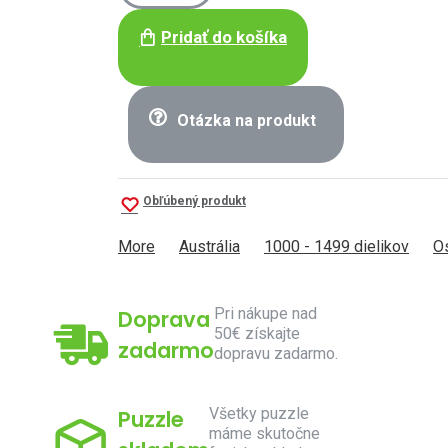
Pridať do košíka
Otázka na produkt
Obľúbený produkt
More
Austrália
1000 - 1499 dielikov
Os
Pri nákupe nad
Doprava
50€ získajte
zadarmo
dopravu zadarmo.
Všetky puzzle
Puzzle
máme skutočne