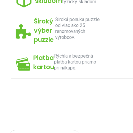
skladom
fyzicky skladom.
Široká ponuka puzzle
Široký
od viac ako 25
výber
renomovaných
výrobcov.
puzzle
Rýchla a bezpečná
Platba
platba kartou priamo
kartou
pri nákupe.