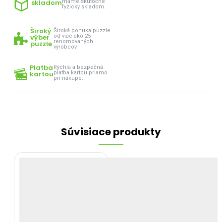
skladom
máme skutočne
fyzicky skladom.
Široký
Široká ponuka puzzle
výber
od viac ako 25
renomovaných
puzzle
výrobcov.
Platba
Rýchla a bezpečná
kartou
platba kartou priamo
pri nákupe.
Súvisiace produkty