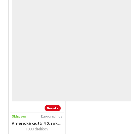
Novinka
Skladom
Eurographics
Americké autá 40. rokov
1000 dielikov