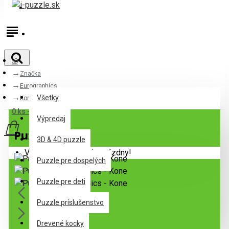
Prihlásiť
Registrovať
Značka
Všetky
Eurographics
Všetky
Kone
0 ks - 0,00€
Výpredaj
Puzzle Kone
3D & 4D puzzle
Váš nákupný košík je prázdny!
Puzzle pre dospelých
Puzzle pre deti
Puzzle príslušenstvo
Drevené kocky