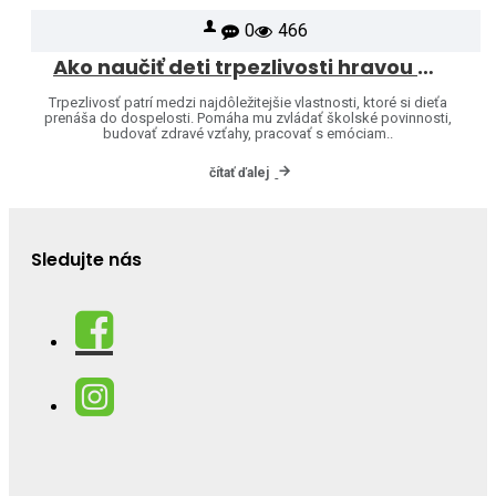
0
466
Ako naučiť deti trpezlivosti hravou formou
Trpezlivosť patrí medzi najdôležitejšie vlastnosti, ktoré si dieťa
prenáša do dospelosti. Pomáha mu zvládať školské povinnosti,
budovať zdravé vzťahy, pracovať s emóciam..
čítať ďalej
Sledujte nás