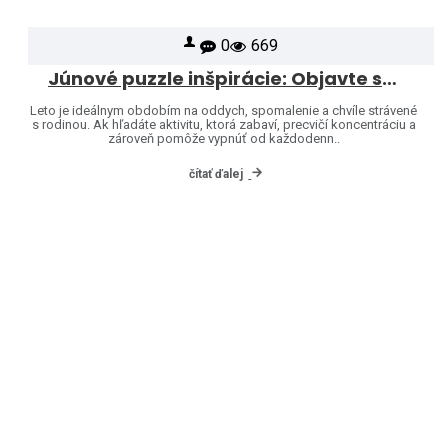
0
669
Júnové puzzle inšpirácie: Objavte svet značiek Heye a Jumbo
Leto je ideálnym obdobím na oddych, spomalenie a chvíle strávené
s rodinou. Ak hľadáte aktivitu, ktorá zabaví, precvičí koncentráciu a
zároveň pomôže vypnúť od každodenn..
čítať ďalej