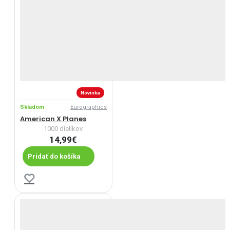
Novinka
Skladom
Eurographics
American X Planes
1000 dielikov
14,99€
Pridať do košíka