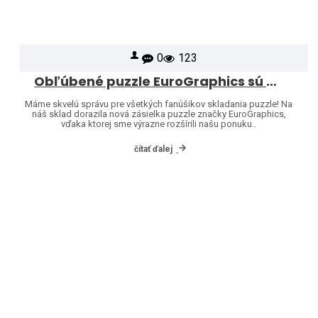
0
123
Obľúbené puzzle EuroGraphics sú opäť skladom – a ponuku sme rozšírili o ďalšie motívy!
Máme skvelú správu pre všetkých fanúšikov skladania puzzle! Na
náš sklad dorazila nová zásielka puzzle značky EuroGraphics,
vďaka ktorej sme výrazne rozšírili našu ponuku..
čítať ďalej