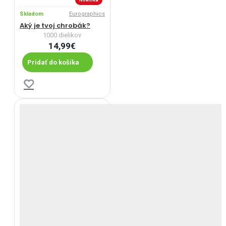
Skladom
Eurographics
Aký je tvoj chrobák?
1000 dielikov
14,99€
Pridať do košíka