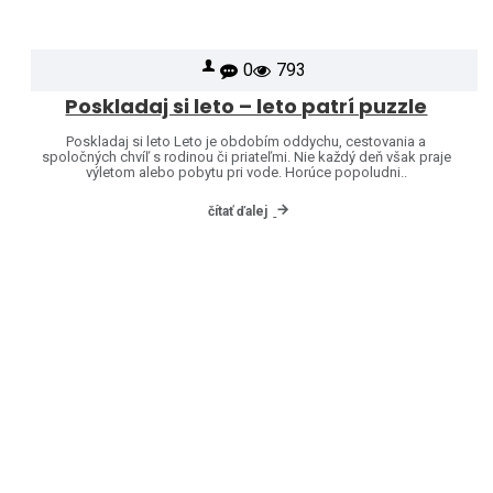
0
793
Poskladaj si leto – leto patrí puzzle
Poskladaj si leto Leto je obdobím oddychu, cestovania a
spoločných chvíľ s rodinou či priateľmi. Nie každý deň však praje
výletom alebo pobytu pri vode. Horúce popoludni..
čítať ďalej