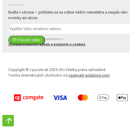
Buďte v obraze – prihláste sa na odber nášho newslettra a neujdú vám
novinky ani akcie.
Prečítal(a) som si a súhlasím s
Potvrdiť odber
Ochrana osobných údajov a poučenie o cookies
Copyright © i-puzzle.sk 2025-26 | Všetky práva vyhradené.
Tvorba internetových obchodov od
opencart-solutions.com