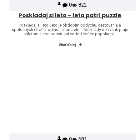
0
822
Poskladaj si leto – leto patrí puzzle
Poskladaj si leto Leto je obdobím oddychu, cestovania a
spoločných chvíľ s rodinou či priateľmi. Nie každý deň však praje
výletom alebo pobytu pri vode. Horúce popoludni..
čítať ďalej
0
681