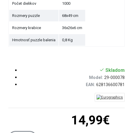
Počet dielikov
1000
Rozmery puzzle
68x49 cm
Rozmery krabice
36x26x6 cm
Hmotnosť puzzle balenia
0,8 Kg
Skladom
Model:
29-000078
EAN:
628136600781
14,99€