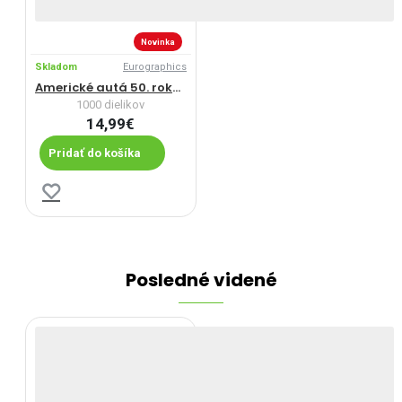
Novinka
Skladom
Eurographics
Americké autá 50. rokov
1000 dielikov
14,99€
Pridať do košíka
Posledné videné