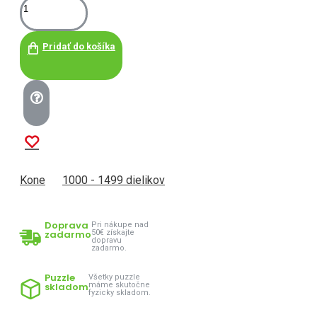
Pridať do košíka
Kone
1000 - 1499 dielikov
Doprava
Pri nákupe nad
zadarmo
50€ získajte
dopravu
zadarmo.
Puzzle
Všetky puzzle
skladom
máme skutočne
fyzicky skladom.