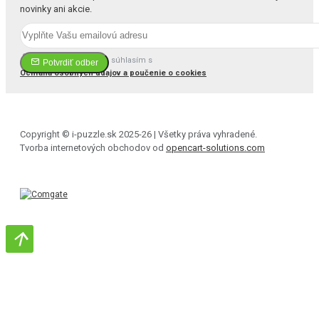
novinky ani akcie.
Prečítal(a) som si a súhlasím s
Potvrdiť odber
Ochrana osobných údajov a poučenie o cookies
Copyright © i-puzzle.sk 2025-26 | Všetky práva vyhradené.
Tvorba internetových obchodov od
opencart-solutions.com