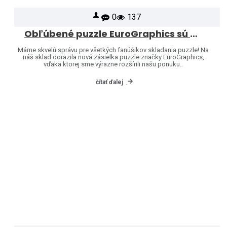
0
137
Obľúbené puzzle EuroGraphics sú opäť skladom – a ponuku sme rozšírili o ďalšie motívy!
Máme skvelú správu pre všetkých fanúšikov skladania puzzle! Na
náš sklad dorazila nová zásielka puzzle značky EuroGraphics,
vďaka ktorej sme výrazne rozšírili našu ponuku..
čítať ďalej