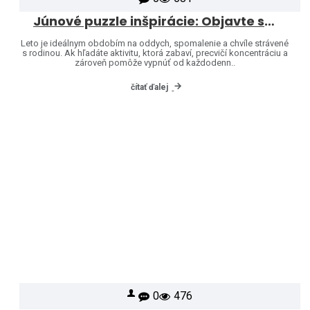
Júnové puzzle inšpirácie: Objavte svet značiek Heye a Jumbo
Leto je ideálnym obdobím na oddych, spomalenie a chvíle strávené
s rodinou. Ak hľadáte aktivitu, ktorá zabaví, precvičí koncentráciu a
zároveň pomôže vypnúť od každodenn..
čítať ďalej
0
476