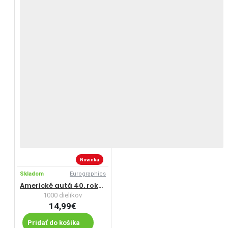
Novinka
Skladom
Eurographics
Americké autá 40. rokov
1000 dielikov
14,99€
Pridať do košíka