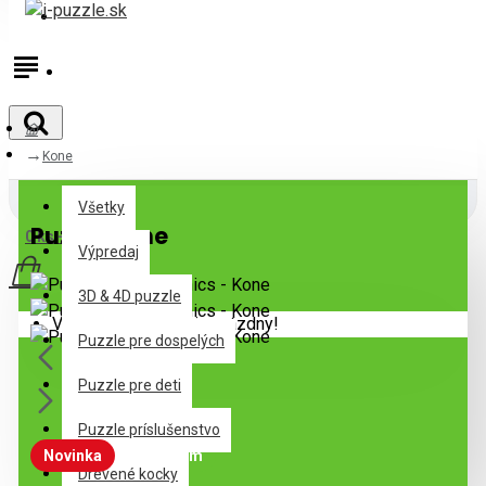
Prihlásiť
Registrovať
Kone
Všetky
Všetky
Puzzle Kone
0 ks - 0,00€
Výpredaj
3D & 4D puzzle
Váš nákupný košík je prázdny!
Puzzle pre dospelých
Puzzle pre deti
Puzzle príslušenstvo
Novinka
Skladom
Drevené kocky