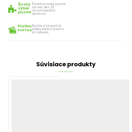
Široký
Široká ponuka puzzle
výber
od viac ako 25
renomovaných
puzzle
výrobcov.
Platba
Rýchla a bezpečná
kartou
platba kartou priamo
pri nákupe.
Súvisiace produkty