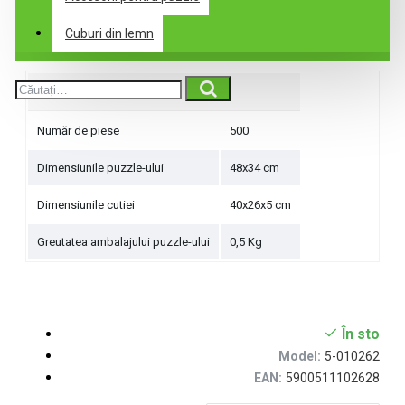
Špecifikácie
Cuburi din lemn
Parametrii produsului
Număr de piese
500
Dimensiunile puzzle-ului
48x34 cm
Dimensiunile cutiei
40x26x5 cm
Greutatea ambalajului puzzle-ului
0,5 Kg
În sto
Model:
5-010262
EAN:
5900511102628