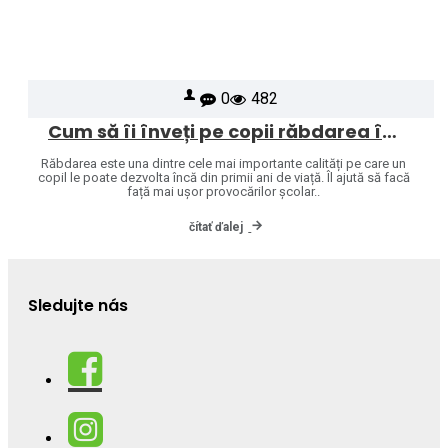
0
482
Cum să îi înveți pe copii răbdarea în mod natural
Răbdarea este una dintre cele mai importante calități pe care un
copil le poate dezvolta încă din primii ani de viață. Îl ajută să facă
față mai ușor provocărilor școlar..
čítať ďalej
Sledujte nás