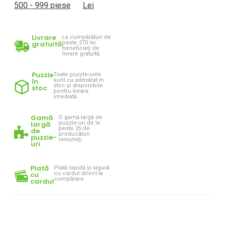
500 - 999 piese
Lei
Livrare
La cumpărături de
gratuită
peste 270 lei
beneficiați de
livrare gratuită.
Puzzle
Toate puzzle-urile
în
sunt cu adevărat în
stoc și disponibile
stoc
pentru livrare
imediată.
Gamă
O gamă largă de
largă
puzzle-uri de la
peste 25 de
de
producători
puzzle-
renumiți.
uri
Plată
Plată rapidă și sigură
cu
cu cardul direct la
cumpărare.
cardul