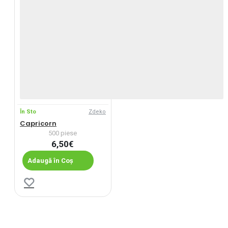
În Sto
Zdeko
Capricorn
500 piese
6,50€
Adaugă în Coș