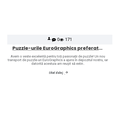
0
171
Puzzle-urile EuroGraphics preferate sunt din nou în stoc – ne-am extins oferta cu și mai multe modele!
Avem o veste excelentă pentru toți pasionații de puzzle! Un nou
transport de puzzle-uri EuroGraphics a ajuns în depozitul nostru, iar
datorită acestuia am reușit să extin..
čítať ďalej