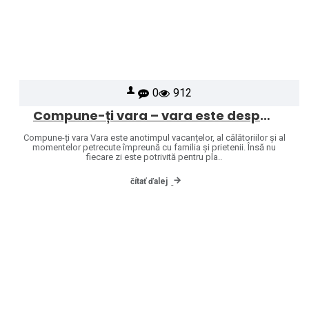
0
912
Compune-ți vara – vara este despre puzzle-uri
Compune-ți vara Vara este anotimpul vacanțelor, al călătoriilor și al
momentelor petrecute împreună cu familia și prietenii. Însă nu
fiecare zi este potrivită pentru pla..
čítať ďalej