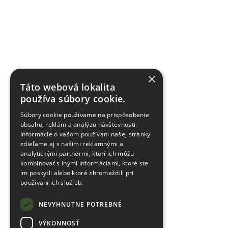
×
Táto webová lokalita
používa súbory cookie.
Súbory cookie používame na prispôsobenie
obsahu, reklám a analýzu návštevnosti.
Informácie o vašom používaní našej stránky
zdieľame aj s našimi reklamnými a
analytickými partnermi, ktorí ich môžu
kombinovať s inými informáciami, ktoré ste
im poskytli alebo ktoré zhromaždili pri
používaní ich služieb.
NEVYHNUTNE POTREBNÉ
VÝKONNOSŤ