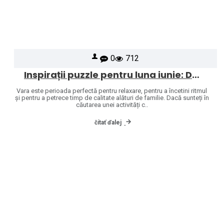
0
712
Inspirații puzzle pentru luna iunie: Descoperă universul mărcilor Heye și Jumbo
Vara este perioada perfectă pentru relaxare, pentru a încetini ritmul
și pentru a petrece timp de calitate alături de familie. Dacă sunteți în
căutarea unei activități c..
čítať ďalej