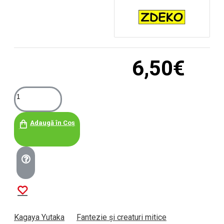
6,50€
Adaugă în Coș
Kagaya Yutaka
Fantezie și creaturi mitice