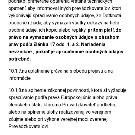
podnikol primerané opatrenia vrátane technických
opatrení, aby informoval iných prevádzkovateľov, ktorí
vykonávajú spracúvanie osobných údajov, že Dotknutá
osoba ich žiada, aby vymazali všetky odkazy na tieto
osobné údaje, ich kópiu alebo repliky,
pritom platí, že
právo na vymazanie osobných údajov s obsahom
práv podľa článku 17 ods. 1. a 2. Nariadenia
nevznikne
, pokiaľ je spracúvanie osobných údajov
potrebné:
10.1.7.na uplatnenie práva na slobodu prejavu a na
informácie.
10.1.8.na splnenie zákonnej povinnosti, ktorá si vyžaduje
spracúvanie podľa práva Európskej únie alebo práva
členského štátu, ktorému Prevádzkovateľ podlieha,
alebo na splnenie úlohy realizovanej vo verejnom
záujme alebo pri výkone verejnej moci zverenej
Prevádzkovateľovi.