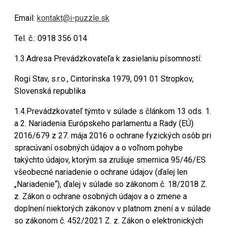
Email:
kontakt@i-puzzle.sk
Tel. č.: 0918 356 014
1.3.Adresa Prevádzkovateľa k zasielaniu písomností:
Rogi Stav, s.r.o., Cintorínska 1979, 091 01 Stropkov,
Slovenská republika
1.4.Prevádzkovateľ týmto v súlade s článkom 13 ods. 1.
a 2. Nariadenia Európskeho parlamentu a Rady (EÚ)
2016/679 z 27. mája 2016 o ochrane fyzických osôb pri
spracúvaní osobných údajov a o voľnom pohybe
takýchto údajov, ktorým sa zrušuje smernica 95/46/ES
všeobecné nariadenie o ochrane údajov (ďalej len
„Nariadenie“), ďalej v súlade so zákonom č. 18/2018 Z.
z. Zákon o ochrane osobných údajov a o zmene a
doplnení niektorých zákonov v platnom znení a v súlade
so zákonom č. 452/2021 Z. z. Zákon o elektronických