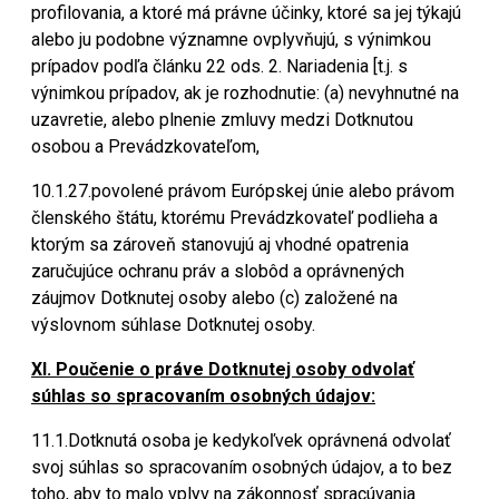
profilovania, a ktoré má právne účinky, ktoré sa jej týkajú
alebo ju podobne významne ovplyvňujú, s výnimkou
prípadov podľa článku 22 ods. 2. Nariadenia [t.j. s
výnimkou prípadov, ak je rozhodnutie: (a) nevyhnutné na
uzavretie, alebo plnenie zmluvy medzi Dotknutou
osobou a Prevádzkovateľom,
10.1.27.povolené právom Európskej únie alebo právom
členského štátu, ktorému Prevádzkovateľ podlieha a
ktorým sa zároveň stanovujú aj vhodné opatrenia
zaručujúce ochranu práv a slobôd a oprávnených
záujmov Dotknutej osoby alebo (c) založené na
výslovnom súhlase Dotknutej osoby.
XI. Poučenie o práve Dotknutej osoby odvolať
súhlas so spracovaním osobných údajov:
11.1.Dotknutá osoba je kedykoľvek oprávnená odvolať
svoj súhlas so spracovaním osobných údajov, a to bez
toho, aby to malo vplyv na zákonnosť spracúvania