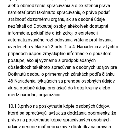
alebo obmedzenie spracúvania a o existencii práva
namietať proti takémuto spracúvaniu, o práve podať
sťažnosť dozornému orgánu, ak sa osobné údaje
nezískali od Dotknutej osoby, akékoľvek dostupné
informácie, pokiaľ ide o ich zdroj, o existencii
automatizovaného rozhodovania vrátane profilovania
uvedeného v článku 22 ods. 1. a 4. Nariadenia a v týchto
prípadoch aspoň zmysluplné informácie o použitom
postupe, ako aj význame a predpokladaných
dôsledkoch takéhoto spracúvania osobných údajov pre
Dotknutú osobu, o primeraných zárukách podľa článku
46 Nariadenia, týkajúcich sa prenosu osobných údajov,
ak sa osobné údaje prenášajú do tretej krajiny alebo
medzinárodnej organizácii.
10.1.3.právo na poskytnutie kópie osobných údajov,
ktoré sa spracúvajú, avšak za dodržania podmienky, že
právo na poskytnutie kópie spracúvaných osobných
údajov nesmie mať nepriaznivé dôsledky na práva a