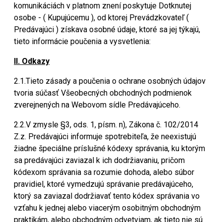
komunikáciách v platnom znení poskytuje Dotknutej
osobe - ( Kupujúcemu ), od ktorej Prevádzkovateľ (
Predávajúci ) získava osobné údaje, ktoré sa jej týkajú,
tieto informácie poučenia a vysvetlenia:
II. Odkazy
2.1.Tieto zásady a poučenia o ochrane osobných údajov
tvoria súčasť Všeobecných obchodných podmienok
zverejnených na Webovom sídle Predávajúceho.
2.2.V zmysle §3, ods. 1, písm. n), Zákona č. 102/2014
Z.z. Predávajúci informuje spotrebiteľa, že neexistujú
žiadne špeciálne príslušné kódexy správania, ku ktorým
sa predávajúci zaviazal k ich dodržiavaniu, pričom
kódexom správania sa rozumie dohoda, alebo súbor
pravidiel, ktoré vymedzujú správanie predávajúceho,
ktorý sa zaviazal dodržiavať tento kódex správania vo
vzťahu k jednej alebo viacerým osobitným obchodným
praktikám, alebo obchodným odvetviam, ak tieto nie sú