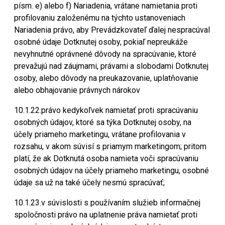
písm. e) alebo f) Nariadenia, vrátane namietania proti
profilovaniu založenému na týchto ustanoveniach
Nariadenia právo, aby Prevádzkovateľ ďalej nespracúval
osobné údaje Dotknutej osoby, pokiaľ nepreukáže
nevyhnutné oprávnené dôvody na spracúvanie, ktoré
prevažujú nad záujmami, právami a slobodami Dotknutej
osoby, alebo dôvody na preukazovanie, uplatňovanie
alebo obhajovanie právnych nárokov
10.1.22.právo kedykoľvek namietať proti spracúvaniu
osobných údajov, ktoré sa týka Dotknutej osoby, na
účely priameho marketingu, vrátane profilovania v
rozsahu, v akom súvisí s priamym marketingom; pritom
platí, že ak Dotknutá osoba namieta voči spracúvaniu
osobných údajov na účely priameho marketingu, osobné
údaje sa už na také účely nesmú spracúvať;
10.1.23.v súvislosti s používaním služieb informačnej
spoločnosti právo na uplatnenie práva namietať proti