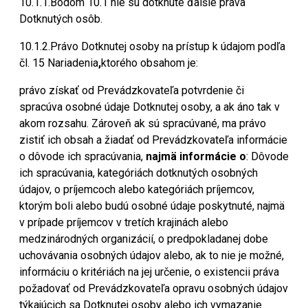
10.1.1.Bodom 10.1 nie sú dotknuté ďalšie práva
Dotknutých osôb.
10.1.2.Právo Dotknutej osoby na prístup k údajom podľa
čl. 15 Nariadenia
,
ktorého obsahom je:
právo získať od Prevádzkovateľa potvrdenie či
spracúva osobné údaje Dotknutej osoby, a ak áno tak v
akom rozsahu. Zároveň ak sú spracúvané, ma právo
zistiť ich obsah a žiadať od Prevádzkovateľa informácie
o dôvode ich spracúvania,
najmä informácie o
: Dôvode
ich spracúvania, kategóriách dotknutých osobných
údajov, o príjemcoch alebo kategóriách príjemcov,
ktorým boli alebo budú osobné údaje poskytnuté, najmä
v prípade príjemcov v tretích krajinách alebo
medzinárodných organizácií, o predpokladanej dobe
uchovávania osobných údajov alebo, ak to nie je možné,
informáciu o kritériách na jej určenie, o existencii práva
požadovať od Prevádzkovateľa opravu osobných údajov
týkajúcich sa Dotknutej osoby alebo ich vymazanie