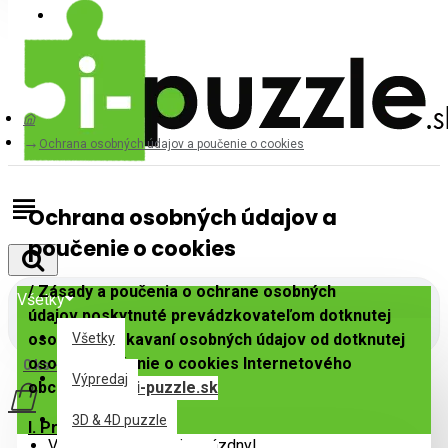
Prihlásiť
Registrovať
Ochrana osobných údajov a poučenie o cookies
Ochrana osobných údajov a
poučenie o cookies
/ Zásady a poučenia o ochrane osobných
Všetky
údajov
poskytnuté prevádzkovateľom dotknutej
osobe pri získavaní osobných údajov od dotknutej
Všetky
osoby a poučenie o cookies Internetového
0 ks - 0,00€
Výpredaj
obchodu
www.i-puzzle.sk
3D & 4D puzzle
I. Prevádzkovateľ
Váš nákupný košík je prázdny!