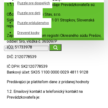
Puzzle pre dospelých
1.1.Totožnosť a kontaktné údaje Prevádzkovateľa sú:
Puzzle pre deti
Obchodné meno: Rogi Stav, s.r.o.
Sídlo: Cintorínska 1979, 091 01 Stropkov, Slovenská
Puzzle príslušenstvo
republika
Drevené kocky
Zapísaná v Obchodnom registri Okresného súdu Prešov,
oddiel: Sro, vložka č. 36509/P
IČO: 51733978
DIČ: 2120778539
IČ DPH: SK2120778539
Bankový účet: SK35 1100 0000 0029 4811 9128
Predávajúci je platiteľom dane z pridanej hodnoty
1.2. Emailový kontakt a telefonický kontakt na
Prevádzkovateľa je: