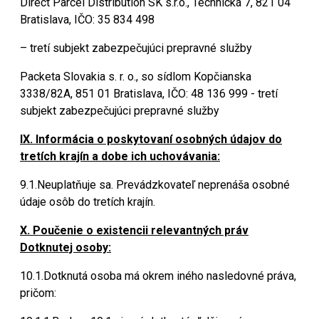
Direct Parcel Distribution SK s.r.o., Technická 7, 821 04
Bratislava, IČO: 35 834 498
– tretí subjekt zabezpečujúci prepravné služby
Packeta Slovakia s. r. o., so sídlom Kopčianska
3338/82A, 851 01 Bratislava, IČO: 48 136 999 - tretí
subjekt zabezpečujúci prepravné služby
IX. Informácia o poskytovaní osobných údajov do
tretích krajín a dobe ich uchovávania:
9.1.Neuplatňuje sa. Prevádzkovateľ neprenáša osobné
údaje osôb do tretích krajín.
X. Poučenie o existencii relevantných práv
Dotknutej osoby:
10.1.Dotknutá osoba má okrem iného nasledovné práva,
pričom: