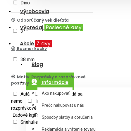
Dino
Výrobcovia
Odporúčaný vek dieťaťa
Výpredaj
Posledné kusy
3
Akcie
Zľavy
Rozmer kocky
38 mm
Blog
Motív: Rozprávky a rozprávkové
Informácie
postavy
Ako nakupovať
Autá
Bing
Hľadá sa
nemo
Iné rozprávky a
Prečo nakupovať u nás
rozprávkové postavy
Krtko
Ľadové kráľovstvo
Peppa Pig
Spôsoby platby a doručenia
Snehulienka
Reklamácia a vrátenie tovaru