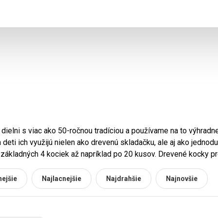
dielni s viac ako 50-ročnou tradíciou a používame na to výhradn
a deti ich využijú nielen ako drevenú skladačku, ale aj ako jednod
 základných 4 kociek až napríklad po 20 kusov. Drevené kocky pre
ejšie
Najlacnejšie
Najdrahšie
Najnovšie