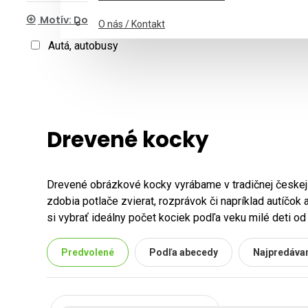
Motív: Doprava a stroje
O nás / Kontakt
Autá, autobusy
Drevené kocky
Drevené obrázkové kocky vyrábame v tradičnej českej 
zdobia potlače zvierat, rozprávok či napríklad autíčok 
si vybrať ideálny počet kociek podľa veku milé deti od
ktoré prežijú niekoľko generácií a vždy budú v kurze.
Predvolené
Podľa abecedy
Najpredávan