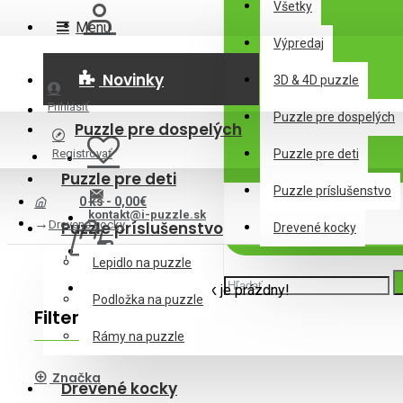
Všetky
Menu
Výpredaj
Novinky
3D & 4D puzzle
Prihlásiť
Puzzle pre dospelých
Puzzle pre dospelých
Registrovať
Puzzle pre deti
Puzzle pre deti
Puzzle príslušenstvo
0 ks - 0,00€
kontakt@i-puzzle.sk
Drevené kocky
Puzzle príslušenstvo
Drevené kocky
Lepidlo na puzzle
Váš nákupný košík je prázdny!
Podložka na puzzle
Filter
Zrušiť filter
Rámy na puzzle
Značka
Drevené kocky