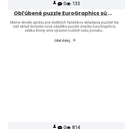
0
133
Obľúbené puzzle EuroGraphics sú opäť skladom – a ponuku sme rozšírili o ďalšie motívy!
Máme skvelú správu pre všetkých fanúšikov skladania puzzle! Na
náš sklad dorazila nová zásielka puzzle značky EuroGraphics,
vďaka ktorej sme výrazne rozšírili našu ponuku..
čítať ďalej
0
814