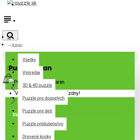
Prihlásiť
Registrovať
Baran
Všetky
Všetky
Puzzle Baran
0 ks - 0,00€
Výpredaj
3D & 4D puzzle
Váš nákupný košík je prázdny!
Puzzle pre dospelých
Puzzle pre deti
Skladom
Puzzle príslušenstvo
Špecifikácie
Drevené kocky