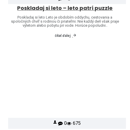
Poskladaj si leto – leto patrí puzzle
Poskladaj si leto Leto je obdobím oddychu, cestovania a
spoločných chvíľ s rodinou či priateľmi. Nie každý deň však praje
výletom alebo pobytu pri vode. Horúce popoludni..
čítať ďalej
0
675