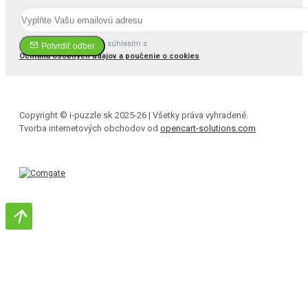
Prečítal(a) som si a súhlasím s
Potvrdiť odber
Ochrana osobných údajov a poučenie o cookies
Copyright © i-puzzle.sk 2025-26 | Všetky práva vyhradené.
Tvorba internetových obchodov od
opencart-solutions.com