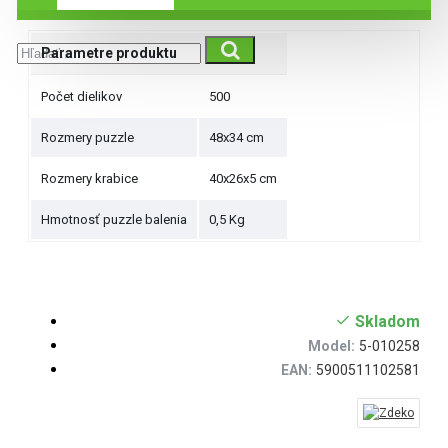
Parametre produktu
Počet dielikov
500
Rozmery puzzle
48x34 cm
Rozmery krabice
40x26x5 cm
Hmotnosť puzzle balenia
0,5 Kg
Skladom
Model:
5-010258
EAN:
5900511102581