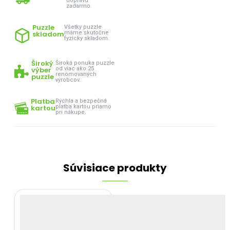
dopravu
zadarmo.
Puzzle
Všetky puzzle
skladom
máme skutočne
fyzicky skladom.
Široký
Široká ponuka puzzle
výber
od viac ako 25
renomovaných
puzzle
výrobcov.
Platba
Rýchla a bezpečná
kartou
platba kartou priamo
pri nákupe.
Súvisiace produkty