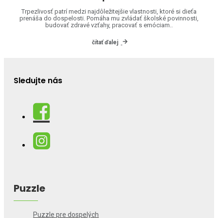
Trpezlivosť patrí medzi najdôležitejšie vlastnosti, ktoré si dieťa
prenáša do dospelosti. Pomáha mu zvládať školské povinnosti,
budovať zdravé vzťahy, pracovať s emóciam..
čítať ďalej
Sledujte nás
Puzzle
Puzzle pre dospelých