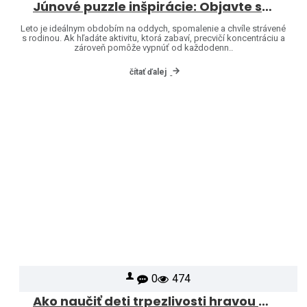
Júnové puzzle inšpirácie: Objavte svet značiek Heye a Jumbo
Leto je ideálnym obdobím na oddych, spomalenie a chvíle strávené
s rodinou. Ak hľadáte aktivitu, ktorá zabaví, precvičí koncentráciu a
zároveň pomôže vypnúť od každodenn..
čítať ďalej
0
474
Ako naučiť deti trpezlivosti hravou formou