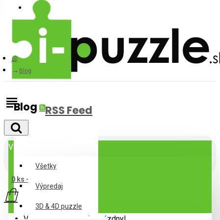
Prihlásiť
Registrovať
Blog
Blog
RSS Feed
Všetky
Všetky
0 ks - 0,00€
Výpredaj
3D & 4D puzzle
Váš nákupný košík je prázdny!