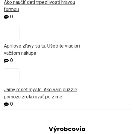
Ako naučiť deti trpezlivosti hravou
formou
0
Aprílové zľavy sú tu: Ušetrite viac pri
väčšom nákupe
0
Jarný reset mysle: Ako vám puzzle
pomôžu zrelaxovať po zime
0
Výrobcovia