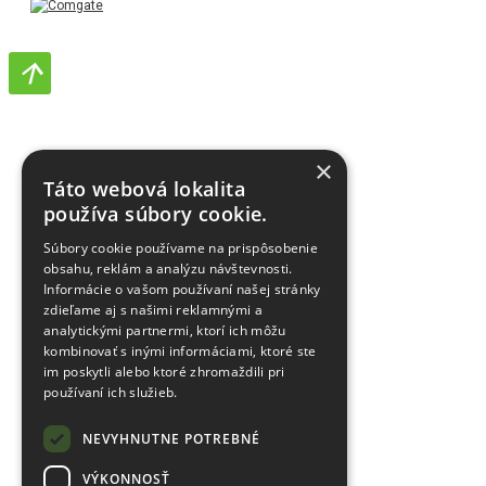
×
Táto webová lokalita
používa súbory cookie.
Súbory cookie používame na prispôsobenie
obsahu, reklám a analýzu návštevnosti.
Informácie o vašom používaní našej stránky
zdieľame aj s našimi reklamnými a
analytickými partnermi, ktorí ich môžu
kombinovať s inými informáciami, ktoré ste
im poskytli alebo ktoré zhromaždili pri
používaní ich služieb.
NEVYHNUTNE POTREBNÉ
VÝKONNOSŤ