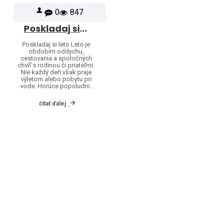
0
847
Poskladaj si leto – leto patrí puzzle
Poskladaj si leto Leto je
obdobím oddychu,
cestovania a spoločných
chvíľ s rodinou či priateľmi.
Nie každý deň však praje
výletom alebo pobytu pri
vode. Horúce popoludni..
čítať ďalej