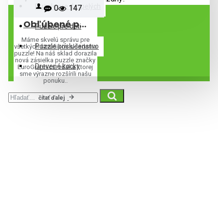
Puzzle pre dospelých
0
147
Obľúbené puzzle EuroGraphics sú opäť skladom – a ponuku sme rozšírili o ďalšie motívy!
Puzzle pre deti
Máme skvelú správu pre
Puzzle príslušenstvo
všetkých fanúšikov skladania
puzzle! Na náš sklad dorazila
nová zásielka puzzle značky
Drevené kocky
EuroGraphics, vďaka ktorej
sme výrazne rozšírili našu
ponuku..
čítať ďalej