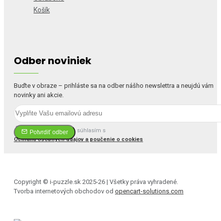
Košík
Odber noviniek
Buďte v obraze – prihláste sa na odber nášho newslettra a neujdú vám
novinky ani akcie.
Prečítal(a) som si a súhlasím s
Potvrdiť odber
Ochrana osobných údajov a poučenie o cookies
Copyright © i-puzzle.sk 2025-26 | Všetky práva vyhradené.
Tvorba internetových obchodov od
opencart-solutions.com