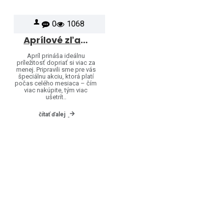
0
1068
Aprílové zľavy sú tu: Ušetrite viac pri väčšom nákupe
Apríl prináša ideálnu
príležitosť dopriať si viac za
menej. Pripravili sme pre vás
špeciálnu akciu, ktorá platí
počas celého mesiaca – čím
viac nakúpite, tým viac
ušetrít..
čítať ďalej