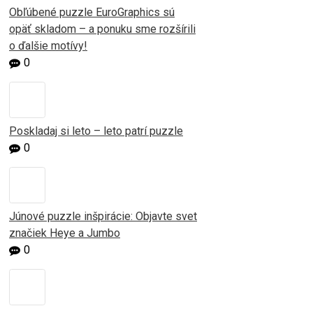
Obľúbené puzzle EuroGraphics sú
opäť skladom – a ponuku sme rozšírili
o ďalšie motívy!
0
Poskladaj si leto – leto patrí puzzle
0
Júnové puzzle inšpirácie: Objavte svet
značiek Heye a Jumbo
0