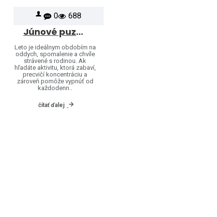
0
688
Júnové puzzle inšpirácie: Objavte svet značiek Heye a Jumbo
Leto je ideálnym obdobím na
oddych, spomalenie a chvíle
strávené s rodinou. Ak
hľadáte aktivitu, ktorá zabaví,
precvičí koncentráciu a
zároveň pomôže vypnúť od
každodenn..
čítať ďalej