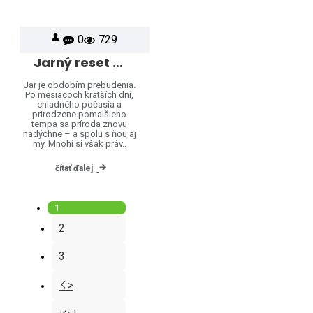
0
729
Jarný reset mysle: Ako vám puzzle pomôžu zrelaxovať po zime
Jar je obdobím prebudenia.
Po mesiacoch kratších dní,
chladného počasia a
prirodzene pomalšieho
tempa sa príroda znovu
nadýchne – a spolu s ňou aj
my. Mnohí si však práv..
čítať ďalej
1
2
3
>