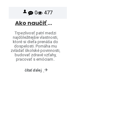
0
477
Ako naučiť deti trpezlivosti hravou formou
Trpezlivosť patrí medzi
najdôležitejšie vlastnosti,
ktoré si dieťa prenáša do
dospelosti. Pomáha mu
zvládať školské povinnosti,
budovať zdravé vzťahy,
pracovať s emóciam..
čítať ďalej