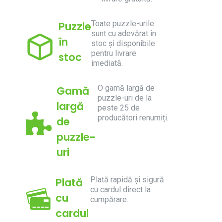
Toate puzzle-urile
Puzzle
sunt cu adevărat în
în
stoc și disponibile
pentru livrare
stoc
imediată.
O gamă largă de
Gamă
puzzle-uri de la
largă
peste 25 de
producători renumiți.
de
puzzle-
uri
Plată rapidă și sigură
Plată
cu cardul direct la
cu
cumpărare.
cardul