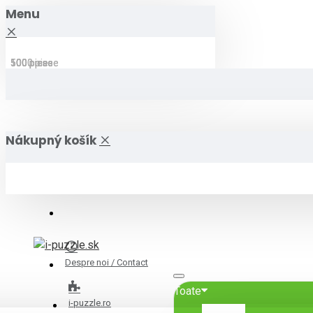
Menu
1000 piese
500 piese
500 piese
1000 piese
500 piese
500 piese
Nákupný košík
Despre noi / Contact
Toate
i-puzzle.ro