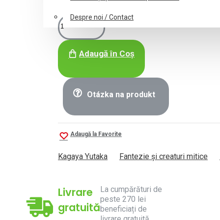
Despre noi / Contact
Adaugă în Coș
Otázka na produkt
Adaugă la Favorite
Kagaya Yutaka
Fantezie și creaturi mitice
La cumpărături de
Livrare
peste 270 lei
gratuită
beneficiați de
livrare gratuită.