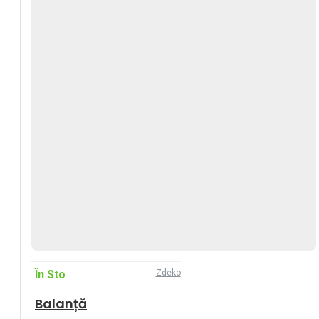
În Sto
Zdeko
Balanță