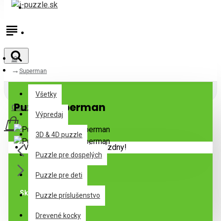
Prihlásiť
Registrovať
Superman
Všetky
Všetky
Puzzle Superman
0 ks - 0,00€
Výpredaj
3D & 4D puzzle
Váš nákupný košík je prázdny!
Puzzle pre dospelých
Puzzle pre deti
Skladom
Puzzle príslušenstvo
Drevené kocky