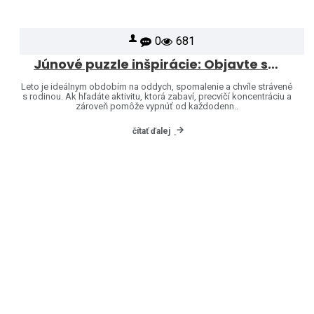
0
681
Júnové puzzle inšpirácie: Objavte svet značiek Heye a Jumbo
Leto je ideálnym obdobím na oddych, spomalenie a chvíle strávené
s rodinou. Ak hľadáte aktivitu, ktorá zabaví, precvičí koncentráciu a
zároveň pomôže vypnúť od každodenn..
čítať ďalej