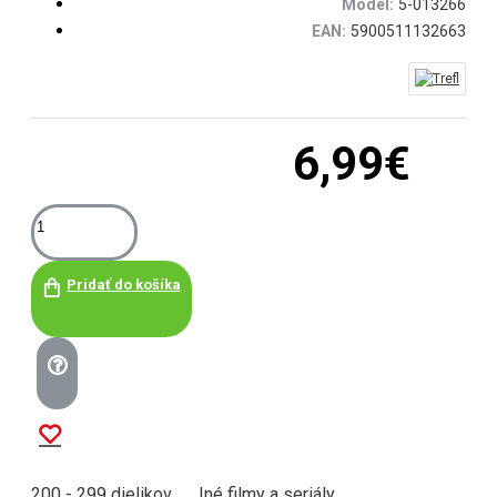
Model:
5-013266
EAN:
5900511132663
6,99€
Pridať do košíka
200 - 299 dielikov
Iné filmy a seriály