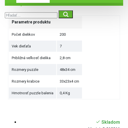
Špecifikácie
Parametre produktu
Počet dielikov
200
Vek dieťaťa
7
Približná veľkosť dielika
2,8 cm
Rozmery puzzle
48x34 cm
Rozmery krabice
33x23x4 cm
Hmotnosť puzzle balenia
0,4 Kg
Skladom