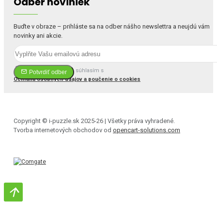
Odber noviniek
Buďte v obraze – prihláste sa na odber nášho newslettra a neujdú vám
novinky ani akcie.
Prečítal(a) som si a súhlasím s
Potvrdiť odber
Ochrana osobných údajov a poučenie o cookies
Copyright © i-puzzle.sk 2025-26 | Všetky práva vyhradené.
Tvorba internetových obchodov od
opencart-solutions.com