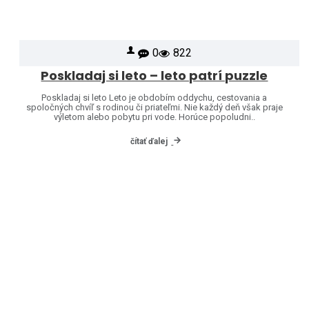
0
822
Poskladaj si leto – leto patrí puzzle
Poskladaj si leto Leto je obdobím oddychu, cestovania a
spoločných chvíľ s rodinou či priateľmi. Nie každý deň však praje
výletom alebo pobytu pri vode. Horúce popoludni..
čítať ďalej