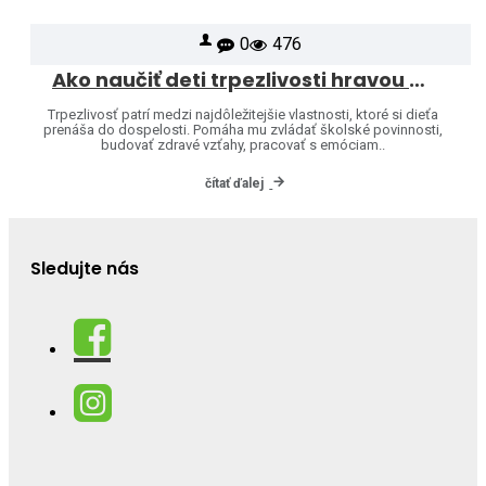
0
476
Ako naučiť deti trpezlivosti hravou formou
Trpezlivosť patrí medzi najdôležitejšie vlastnosti, ktoré si dieťa
prenáša do dospelosti. Pomáha mu zvládať školské povinnosti,
budovať zdravé vzťahy, pracovať s emóciam..
čítať ďalej
Sledujte nás