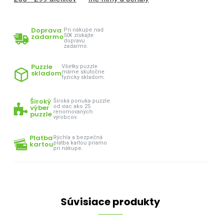
Doprava
Pri nákupe nad
zadarmo
50€ získajte
dopravu
zadarmo.
Puzzle
Všetky puzzle
skladom
máme skutočne
fyzicky skladom.
Široký
Široká ponuka puzzle
výber
od viac ako 25
renomovaných
puzzle
výrobcov.
Platba
Rýchla a bezpečná
kartou
platba kartou priamo
pri nákupe.
Súvisiace produkty