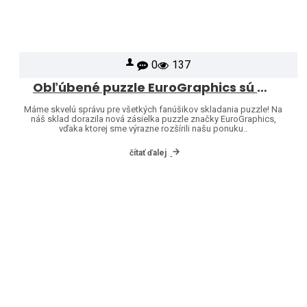
0
137
Obľúbené puzzle EuroGraphics sú opäť skladom – a ponuku sme rozšírili o ďalšie motívy!
Máme skvelú správu pre všetkých fanúšikov skladania puzzle! Na
náš sklad dorazila nová zásielka puzzle značky EuroGraphics,
vďaka ktorej sme výrazne rozšírili našu ponuku..
čítať ďalej