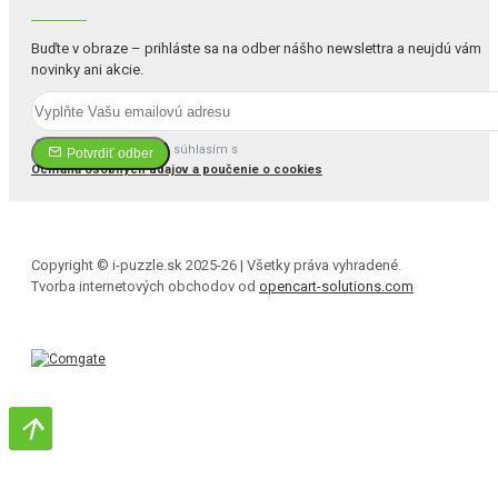
Buďte v obraze – prihláste sa na odber nášho newslettra a neujdú vám
novinky ani akcie.
Prečítal(a) som si a súhlasím s
Potvrdiť odber
Ochrana osobných údajov a poučenie o cookies
Copyright © i-puzzle.sk 2025-26 | Všetky práva vyhradené.
Tvorba internetových obchodov od
opencart-solutions.com