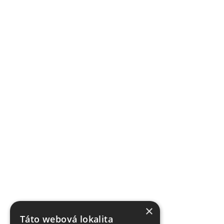
×
Táto webová lokalita