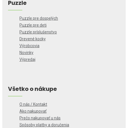
Puzzle
Puzzle pre dospelých
Puzzle pre deti
Puzzle príslušenstvo
Drevené kocky
Výrobcovia
Novinky
Výpredaj
Všetko o nákupe
O nás / Kontakt
Ako nakupovať
Prečo nakupovať u nás
Spôsoby platby a doručenia