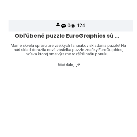
0
124
Obľúbené puzzle EuroGraphics sú opäť skladom – a ponuku sme rozšírili o ďalšie motívy!
Máme skvelú správu pre všetkých fanúšikov skladania puzzle! Na
náš sklad dorazila nová zásielka puzzle značky EuroGraphics,
vďaka ktorej sme výrazne rozšírili našu ponuku..
čítať ďalej