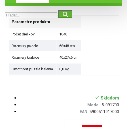
Špecifikácie
Parametre produktu
Počet dielikov
1040
Rozmery puzzle
68x48 cm
Rozmery krabice
40x27x6 cm
Hmotnosť puzzle balenia
0,8 Kg
Skladom
Model:
5-091700
EAN:
5900511917000