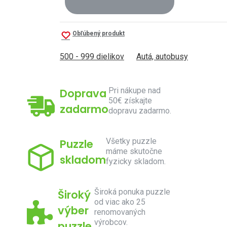
Obľúbený produkt
500 - 999 dielikov
Autá, autobusy
Pri nákupe nad
Doprava
50€ získajte
zadarmo
dopravu zadarmo.
Všetky puzzle
Puzzle
máme skutočne
skladom
fyzicky skladom.
Široká ponuka puzzle
Široký
od viac ako 25
výber
renomovaných
výrobcov.
puzzle