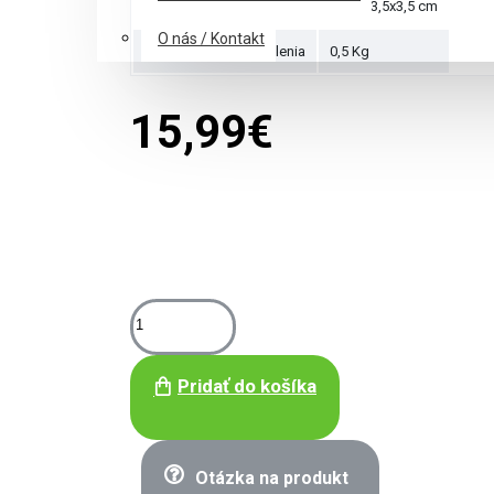
Rozmery krabice
33,5x23,5x3,5 cm
O nás / Kontakt
Hmotnosť puzzle balenia
0,5 Kg
15,99€
Pridať do košíka
Otázka na produkt