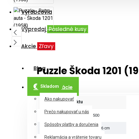
Výrobcovia
Výpredaj
Posledné kusy
Akcie
Zľavy
Puzzle Škoda 1201 (1
Blog
Skladom
Informácie
Ako nakupovať
Parametre produktu
Prečo nakupovať u nás
Počet dielikov
500
Spôsoby platby a doručenia
Rozmery puzzle
48x36 cm
Reklamácia a vrátenie tovaru