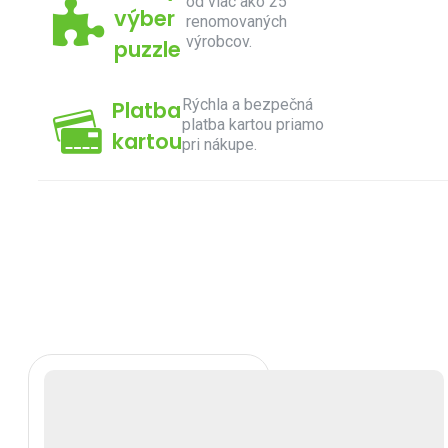
od viac ako 25
výber
renomovaných
výrobcov.
puzzle
Rýchla a bezpečná
Platba
platba kartou priamo
kartou
pri nákupe.