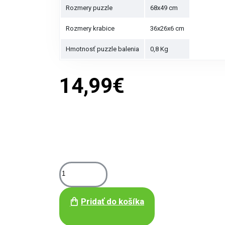
Rozmery puzzle
68x49 cm
Rozmery krabice
36x26x6 cm
Hmotnosť puzzle balenia
0,8 Kg
14,99€
Pridať do košíka