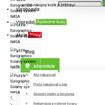
Váš nákupný košík je prázdny!
Výrobcovia
Výpredaj
Posledné kusy
Akcie
Zľavy
Blog
Informácie
Ako nakupovať
Prečo nakupovať u nás
Spôsoby platby a doručenia
Reklamácia a vrátenie tovaru