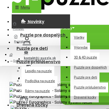
Menu
Novinky
Všetky
Prihlásiť
Puzzle pre dospelých
Všetky
Registrovať
Puzzle pre deti
Výpredaj
3D & 4D puzzle
kontakt@i-puzzle.sk
Solárny systém NASA
Puzzle príslušenstvo
Puzzle pre dospelých
Lepidlo na puzzle
Puzzle pre deti
Podložka na puzzle
Puzzle príslušenstvo
0 ks - 0,00€
Rámy na puzzle
Drevené kocky
Drevené kocky