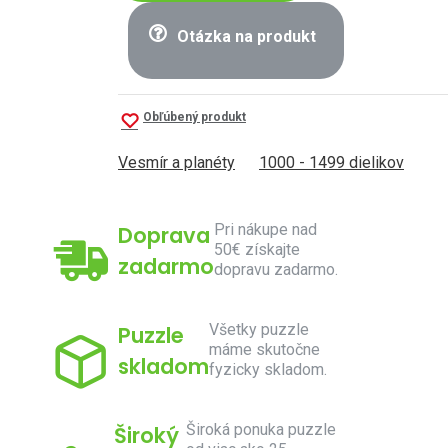
Otázka na produkt
Obľúbený produkt
Vesmír a planéty
1000 - 1499 dielikov
Pri nákupe nad
Doprava
50€ získajte
zadarmo
dopravu zadarmo.
Všetky puzzle
Puzzle
máme skutočne
skladom
fyzicky skladom.
Široká ponuka puzzle
Široký