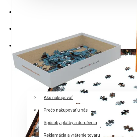
Výrobcovia
Výpredaj
Posledné kusy
Akcie
Zľavy
Blog
Informácie
Ako nakupovať
Prečo nakupovať u nás
Spôsoby platby a doručenia
Reklamácia a vrátenie tovaru