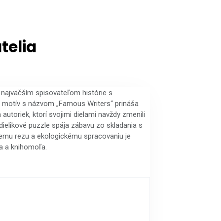
telia
d najväčším spisovateľom histórie s
i motív s názvom „Famous Writers“ prináša
autoriek, ktorí svojimi dielami navždy zmenili
ielikové puzzle spája zábavu zo skladania s
emu rezu a ekologickému spracovaniu je
a a knihomoľa.