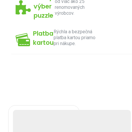
od viac ako 25
výber
renomovaných
výrobcov.
puzzle
Rýchla a bezpečná
Platba
platba kartou priamo
kartou
pri nákupe.