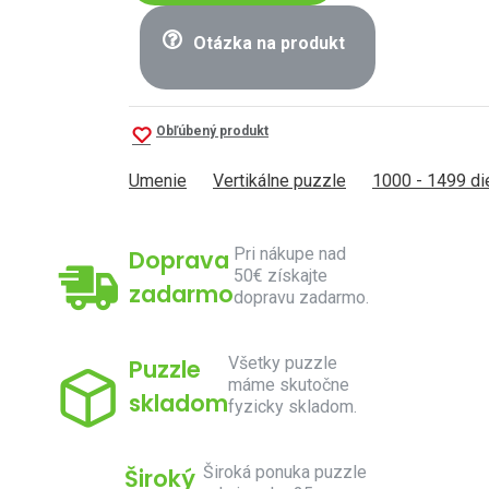
Otázka na produkt
Obľúbený produkt
Umenie
Vertikálne puzzle
1000 - 1499 di
Pri nákupe nad
Doprava
50€ získajte
zadarmo
dopravu zadarmo.
Všetky puzzle
Puzzle
máme skutočne
skladom
fyzicky skladom.
Široká ponuka puzzle
Široký