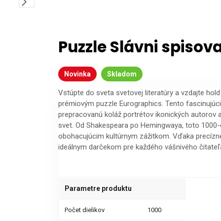
Puzzle Slávni spisova
Novinka
Skladom
Vstúpte do sveta svetovej literatúry a vzdajte hol
prémiovým puzzle Eurographics. Tento fascinujúc
prepracovanú koláž portrétov ikonických autorov a 
svet. Od Shakespeara po Hemingwaya, toto 1000-d
obohacujúcim kultúrnym zážitkom. Vďaka precízn
ideálnym darčekom pre každého vášnivého čitateľ
Parametre produktu
Počet dielikov
1000