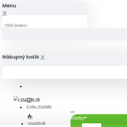
Menu
1000 dielikov
1000 dielikov
1000 dielikov
1000 dielikov
1000 dielikov
1000 dielikov
Nákupný košík
O nás / Kontakt
Všetky
i-puzzle.sk