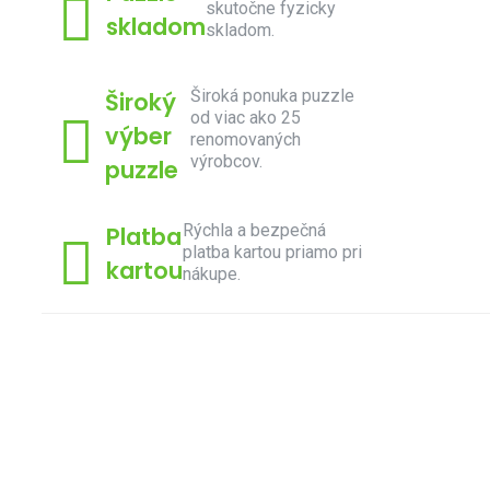
skutočne fyzicky
skladom
skladom.
Široká ponuka puzzle
Široký
od viac ako 25
výber
renomovaných
výrobcov.
puzzle
Rýchla a bezpečná
Platba
platba kartou priamo pri
kartou
nákupe.