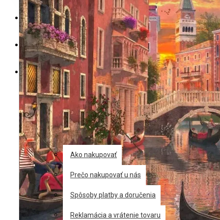
Výrobcovia
Výpredaj
Posledné kusy
Akcie
Zľavy
Blog
Informácie
Ako nakupovať
Prečo nakupovať u nás
Spôsoby platby a doručenia
Reklamácia a vrátenie tovaru