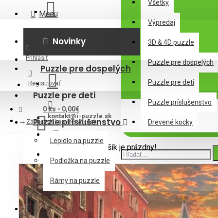
Všetky
Menu
Výpredaj
Novinky
3D & 4D puzzle
Prihlásiť
Puzzle pre dospelých
Puzzle pre dospelých
Puzzle pre deti
Registrovať
Puzzle pre deti
Puzzle príslušenstvo
0 ks - 0,00€
kontakt@i-puzzle.sk
Puzzle príslušenstvo
Západ slnka v Benátkach
Drevené kocky
Lepidlo na puzzle
Váš nákupný košík je prázdny!
Podložka na puzzle
Rámy na puzzle
Drevené kocky