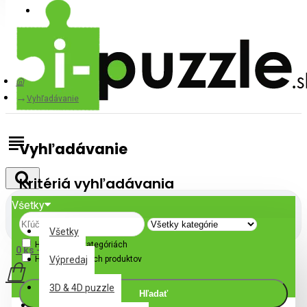
Prihlásiť
Registrovať
Vyhľadávanie
Vyhľadávanie
Kritériá vyhľadávania
Všetky
Všetky
Hľadať v podkategóriách
0 ks - 0,00€
Hľadať v popisoch produktov
Výpredaj
3D & 4D puzzle
Hľadať
Váš nákupný košík je prázdny!