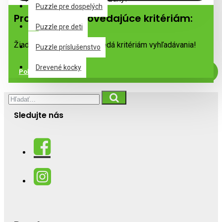
Puzzle pre dospelých
Produkty zodpovedajúce kritériám:
Puzzle pre deti
Žiadny produkt nezodpovedá kritériám vyhľadávania!
Puzzle príslušenstvo
Drevené kocky
Pokračovať
Sledujte nás