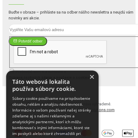
Buďte v obraze – prihláste sa na odber nášho newslettra a neujdú vám
novinky ani akcie.
Potvrdiť odber
Prečítal(a) som si a súhlasím s
×
Ochrana osobných údajov a poučenie o cookies
Táto webová lokalita
používa súbory cookie.
Súbory cookie používame na prispôsobenie
Copyright © i-puzzle.sk 2025-26 | Všetky práva vyhradené.
obsahu, reklám a analýzu návštevnosti.
Tvorba internetových obchodov od
opencart-solutions.com
Informácie o vašom používaní našej stránky
zdieľame aj s našimi reklamnými a
analytickými partnermi, ktorí ich môžu
kombinovať s inými informáciami, ktoré ste
im poskytli alebo ktoré zhromaždili pri