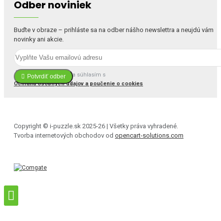
Odber noviniek
Buďte v obraze – prihláste sa na odber nášho newslettra a neujdú vám
novinky ani akcie.
Prečítal(a) som si a súhlasím s
Potvrdiť odber
Ochrana osobných údajov a poučenie o cookies
Copyright © i-puzzle.sk 2025-26 | Všetky práva vyhradené.
Tvorba internetových obchodov od
opencart-solutions.com