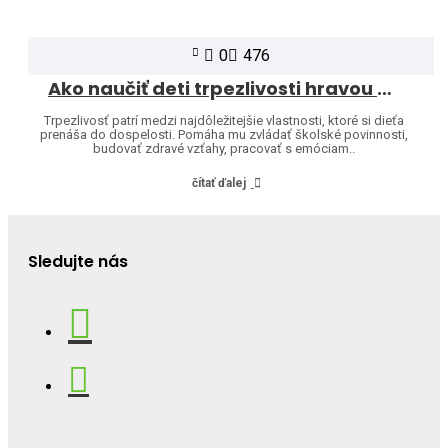
0
476
Ako naučiť deti trpezlivosti hravou formou
Trpezlivosť patrí medzi najdôležitejšie vlastnosti, ktoré si dieťa
prenáša do dospelosti. Pomáha mu zvládať školské povinnosti,
budovať zdravé vzťahy, pracovať s emóciam..
čítať ďalej
Sledujte nás