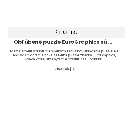
0
137
Obľúbené puzzle EuroGraphics sú opäť skladom – a ponuku sme rozšírili o ďalšie motívy!
Máme skvelú správu pre všetkých fanúšikov skladania puzzle! Na
náš sklad dorazila nová zásielka puzzle značky EuroGraphics,
vďaka ktorej sme výrazne rozšírili našu ponuku..
čítať ďalej