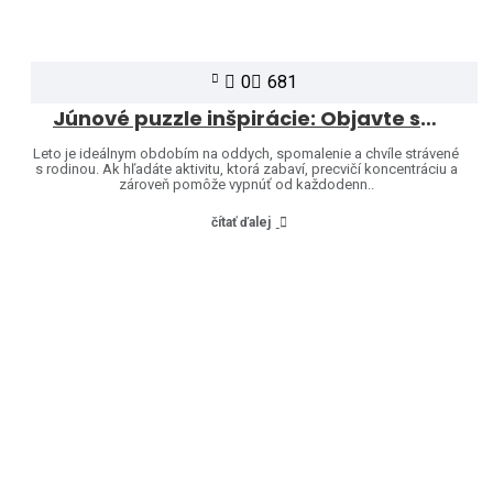
0
681
Júnové puzzle inšpirácie: Objavte svet značiek Heye a Jumbo
Leto je ideálnym obdobím na oddych, spomalenie a chvíle strávené
s rodinou. Ak hľadáte aktivitu, ktorá zabaví, precvičí koncentráciu a
zároveň pomôže vypnúť od každodenn..
čítať ďalej