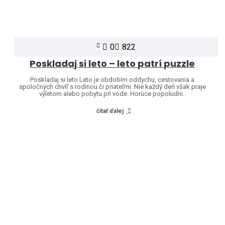
0
822
Poskladaj si leto – leto patrí puzzle
Poskladaj si leto Leto je obdobím oddychu, cestovania a
spoločných chvíľ s rodinou či priateľmi. Nie každý deň však praje
výletom alebo pobytu pri vode. Horúce popoludni..
čítať ďalej