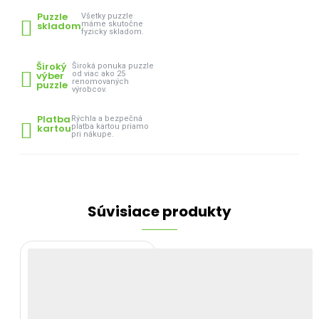
Puzzle
Všetky puzzle
skladom
máme skutočne
fyzicky skladom.
Široký
Široká ponuka puzzle
výber
od viac ako 25
renomovaných
puzzle
výrobcov.
Platba
Rýchla a bezpečná
kartou
platba kartou priamo
pri nákupe.
Súvisiace produkty