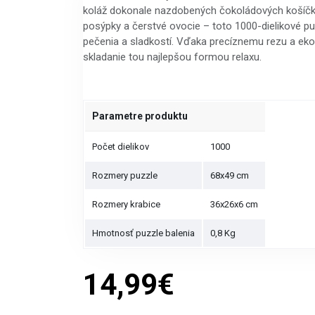
koláž dokonale nazdobených čokoládových košíčk
posýpky a čerstvé ovocie – toto 1000-dielikové pu
pečenia a sladkostí. Vďaka precíznemu rezu a eko
skladanie tou najlepšou formou relaxu.
Parametre produktu
Počet dielikov
1000
Rozmery puzzle
68x49 cm
Rozmery krabice
36x26x6 cm
Hmotnosť puzzle balenia
0,8 Kg
14,99€