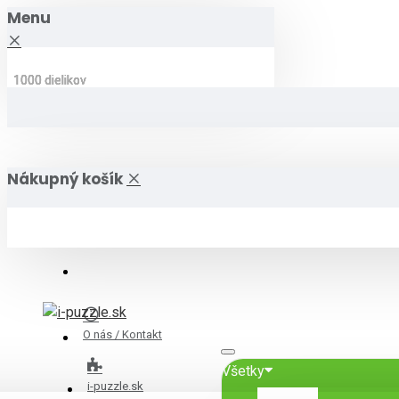
Menu
1000 dielikov
1000 dielikov
1000 dielikov
1000 dielikov
1000 dielikov
1000 dielikov
Nákupný košík
O nás / Kontakt
Všetky
i-puzzle.sk