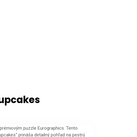
cupcakes
s prémiovým puzzle Eurographics. Tento
pcakes“ prináša detailný pohľad na pestrú