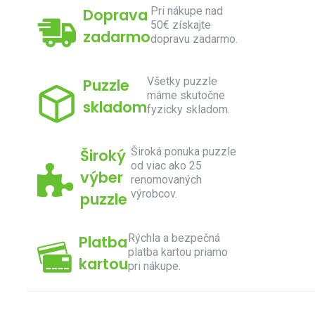
Pri nákupe nad
Doprava
50€ získajte
zadarmo
dopravu zadarmo.
Všetky puzzle
Puzzle
máme skutočne
skladom
fyzicky skladom.
Široká ponuka puzzle
Široký
od viac ako 25
výber
renomovaných
výrobcov.
puzzle
Rýchla a bezpečná
Platba
platba kartou priamo
kartou
pri nákupe.