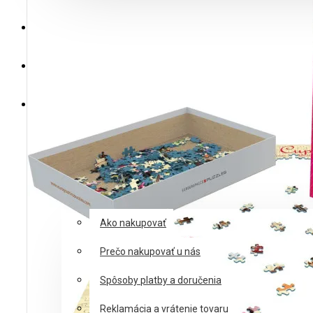
Výrobcovia
Výpredaj
Posledné kusy
Akcie
Zľavy
Blog
Informácie
Ako nakupovať
Prečo nakupovať u nás
Spôsoby platby a doručenia
Reklamácia a vrátenie tovaru