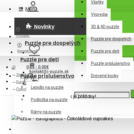
Všetky
Menu
Výpredaj
Novinky
3D & 4D puzzle
Prihlásiť
Puzzle pre dospelých
Puzzle pre dospelých
Registrovať
Puzzle pre deti
Puzzle pre deti
Puzzle príslušenstvo
0 ks - 0,00€
kontakt@i-puzzle.sk
Značka
Puzzle príslušenstvo
Drevené kocky
Eurographics
Lepidlo na puzzle
Čokoládové cupcakes
Váš nákupný košík je prázdny!
Podložka na puzzle
Rámy na puzzle
Drevené kocky