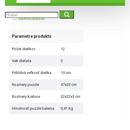
Špecifikácie
Parametre produktu
Počet dielikov
12
Vek dieťaťa
3
Približná veľkosť dielika
10 cm
Rozmery puzzle
47x33 cm
Rozmery krabice
32x22x5 cm
Hmotnosť puzzle balenia
0,41 Kg