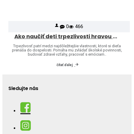
0
466
Ako naučiť deti trpezlivosti hravou formou
Trpezlivosť patrí medzi najdôležitejšie vlastnosti, ktoré si dieťa
prenáša do dospelosti. Pomáha mu zvládať školské povinnosti,
budovať zdravé vzťahy, pracovať s emóciam..
čítať ďalej
Sledujte nás