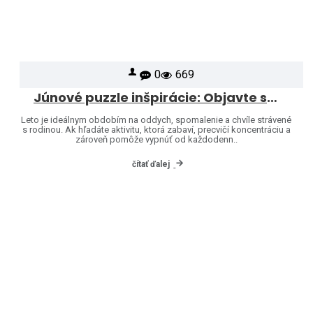
0
669
Júnové puzzle inšpirácie: Objavte svet značiek Heye a Jumbo
Leto je ideálnym obdobím na oddych, spomalenie a chvíle strávené
s rodinou. Ak hľadáte aktivitu, ktorá zabaví, precvičí koncentráciu a
zároveň pomôže vypnúť od každodenn..
čítať ďalej