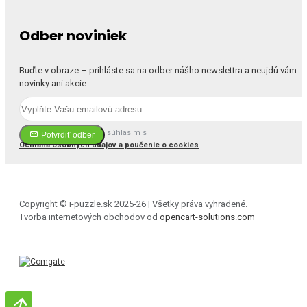
Odber noviniek
Buďte v obraze – prihláste sa na odber nášho newslettra a neujdú vám
novinky ani akcie.
Prečítal(a) som si a súhlasím s
Potvrdiť odber
Ochrana osobných údajov a poučenie o cookies
Copyright © i-puzzle.sk 2025-26 | Všetky práva vyhradené.
Tvorba internetových obchodov od
opencart-solutions.com