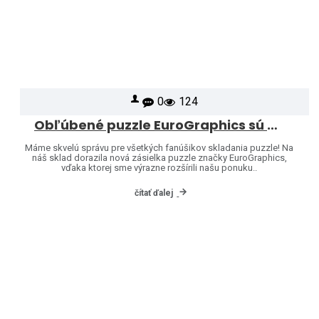
0
124
Obľúbené puzzle EuroGraphics sú opäť skladom – a ponuku sme rozšírili o ďalšie motívy!
Máme skvelú správu pre všetkých fanúšikov skladania puzzle! Na
náš sklad dorazila nová zásielka puzzle značky EuroGraphics,
vďaka ktorej sme výrazne rozšírili našu ponuku..
čítať ďalej