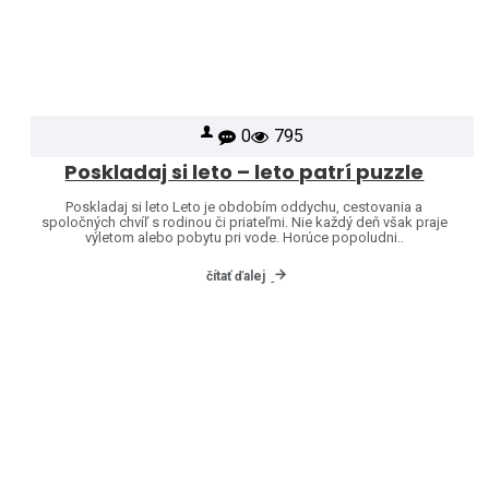
0
795
Poskladaj si leto – leto patrí puzzle
Poskladaj si leto Leto je obdobím oddychu, cestovania a
spoločných chvíľ s rodinou či priateľmi. Nie každý deň však praje
výletom alebo pobytu pri vode. Horúce popoludni..
čítať ďalej