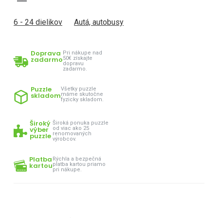
6 - 24 dielikov
Autá, autobusy
Doprava
Pri nákupe nad
zadarmo
50€ získajte
dopravu
zadarmo.
Puzzle
Všetky puzzle
skladom
máme skutočne
fyzicky skladom.
Široký
Široká ponuka puzzle
výber
od viac ako 25
renomovaných
puzzle
výrobcov.
Platba
Rýchla a bezpečná
kartou
platba kartou priamo
pri nákupe.