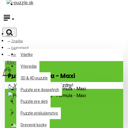
Prihlásiť
Registrovať
Značka
Všetky
Castorland
Všetky
Formula - Maxi
0 ks - 0,00€
Výpredaj
Puzzle Formula - Maxi
3D & 4D puzzle
Váš nákupný košík je prázdny!
Puzzle pre dospelých
Puzzle pre deti
Puzzle príslušenstvo
Drevené kocky
Skladom