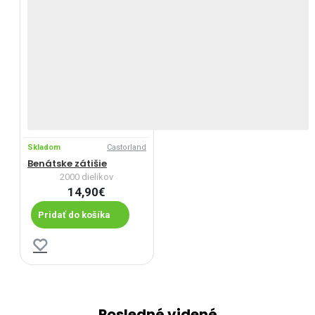
Skladom
Castorland
Benátske zátišie
2000 dielikov
14,90€
Pridať do košíka
Posledné videné