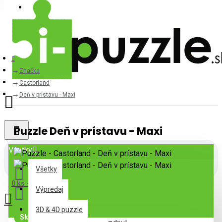
Prihlásiť
Registrovať
Značka
Castorland
Deň v prístavu - Maxi
Puzzle Deň v prístavu - Maxi
Všetky
Všetky
0 ks - 0,00€
Výpredaj
3D & 4D puzzle
Skladom