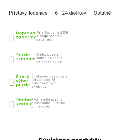
Prístavy, lodenice
6 - 24 dielikov
Ostatné
Doprava
Pri nákupe nad 50€
zadarmo
získajte dopravu
zadarmo.
Puzzle
Všetky puzzle
skladom
máme skutočne
fyzicky skladom.
Široký
Široká ponuka puzzle
výber
od viac ako 25
renomovaných
puzzle
výrobcov.
Platba
Rýchla a bezpečná
kartou
platba kartou priamo
pri nákupe.