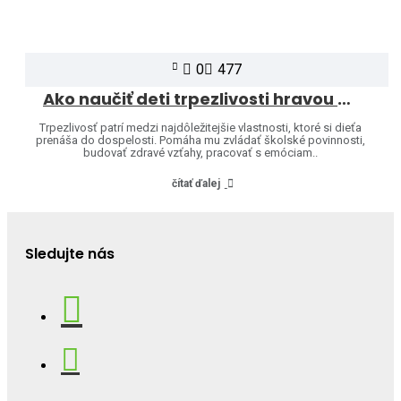
0
477
Ako naučiť deti trpezlivosti hravou formou
Trpezlivosť patrí medzi najdôležitejšie vlastnosti, ktoré si dieťa
prenáša do dospelosti. Pomáha mu zvládať školské povinnosti,
budovať zdravé vzťahy, pracovať s emóciam..
čítať ďalej
Sledujte nás