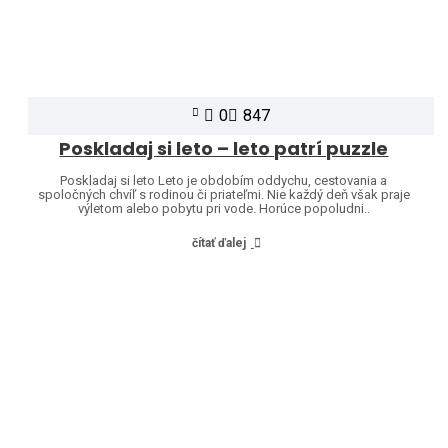
0
847
Poskladaj si leto – leto patrí puzzle
Poskladaj si leto Leto je obdobím oddychu, cestovania a
spoločných chvíľ s rodinou či priateľmi. Nie každý deň však praje
výletom alebo pobytu pri vode. Horúce popoludni..
čítať ďalej