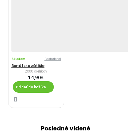
Skladom
Castorland
Benátske zátišie
2000 dielikov
14,90€
Pridať do košíka
Posledné videné