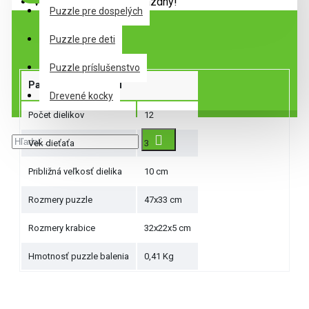
Váš nákupný košík je prázdny!
Puzzle pre dospelých
Špecifikácie
Puzzle pre deti
Puzzle príslušenstvo
Parametre produktu
Drevené kocky
Počet dielikov
12
Vek dieťaťa
3
Približná veľkosť dielika
10 cm
Rozmery puzzle
47x33 cm
Rozmery krabice
32x22x5 cm
Hmotnosť puzzle balenia
0,41 Kg