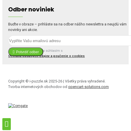
Odber noviniek
Buďte v obraze – prihláste sa na odber nášho newslettra a neujdú vám
novinky ani akcie.
Prečítal(a) som si a súhlasím s
Potvrdiť odber
Ochrana osobných údajov a poučenie o cookies
Copyright © i-puzzle.sk 2025-26 | Všetky práva vyhradené.
Tvorba internetových obchodov od
opencart-solutions.com