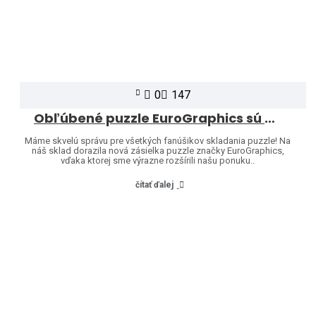
0
147
Obľúbené puzzle EuroGraphics sú opäť skladom – a ponuku sme rozšírili o ďalšie motívy!
Máme skvelú správu pre všetkých fanúšikov skladania puzzle! Na
náš sklad dorazila nová zásielka puzzle značky EuroGraphics,
vďaka ktorej sme výrazne rozšírili našu ponuku..
čítať ďalej