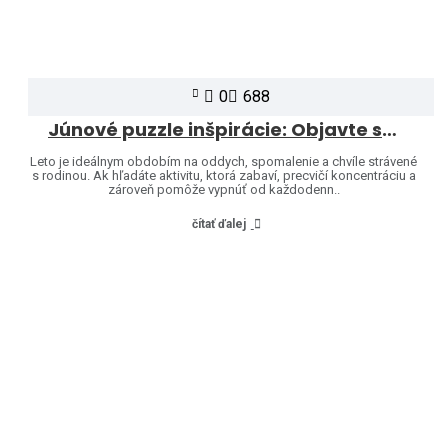
0
688
Júnové puzzle inšpirácie: Objavte svet značiek Heye a Jumbo
Leto je ideálnym obdobím na oddych, spomalenie a chvíle strávené
s rodinou. Ak hľadáte aktivitu, ktorá zabaví, precvičí koncentráciu a
zároveň pomôže vypnúť od každodenn..
čítať ďalej