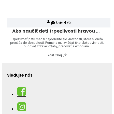
0
476
Ako naučiť deti trpezlivosti hravou formou
Trpezlivosť patrí medzi najdôležitejšie vlastnosti, ktoré si dieťa
prenáša do dospelosti. Pomáha mu zvládať školské povinnosti,
budovať zdravé vzťahy, pracovať s emóciam..
čítať ďalej
Sledujte nás