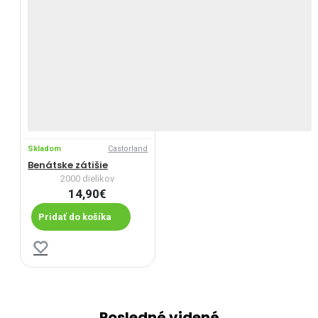
Skladom
Castorland
Benátske zátišie
2000 dielikov
14,90€
Pridať do košíka
Posledné videné