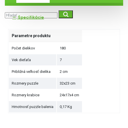
Špecifikácie
Parametre produktu
Počet dielikov
180
Vek dieťaťa
7
Približná veľkosť dielika
2 cm
Rozmery puzzle
32x23 cm
Rozmery krabice
24x17x4 cm
Hmotnosť puzzle balenia
0,17 Kg