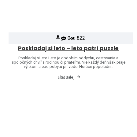
0
822
Poskladaj si leto – leto patrí puzzle
Poskladaj si leto Leto je obdobím oddychu, cestovania a
spoločných chvíľ s rodinou či priateľmi. Nie každý deň však praje
výletom alebo pobytu pri vode. Horúce popoludni..
čítať ďalej