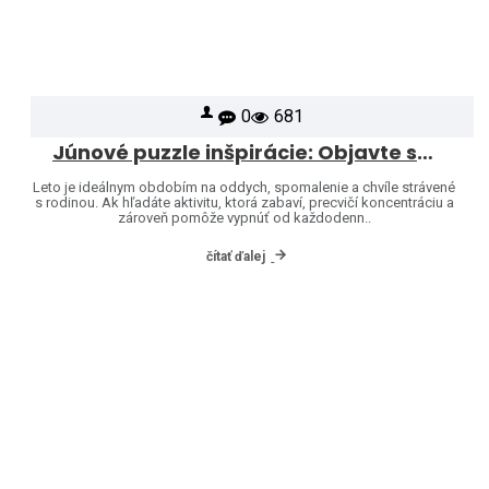
0
681
Júnové puzzle inšpirácie: Objavte svet značiek Heye a Jumbo
Leto je ideálnym obdobím na oddych, spomalenie a chvíle strávené
s rodinou. Ak hľadáte aktivitu, ktorá zabaví, precvičí koncentráciu a
zároveň pomôže vypnúť od každodenn..
čítať ďalej