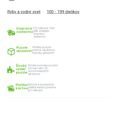
Ryby a vodný svet
100 - 199 dielikov
Doprava
Pri nákupe nad
zadarmo
50€ získajte
dopravu
zadarmo.
Puzzle
Všetky puzzle
skladom
máme skutočne
fyzicky skladom.
Široký
Široká ponuka puzzle
výber
od viac ako 25
renomovaných
puzzle
výrobcov.
Platba
Rýchla a bezpečná
kartou
platba kartou priamo
pri nákupe.