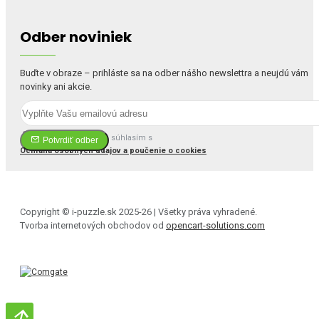
Odber noviniek
Buďte v obraze – prihláste sa na odber nášho newslettra a neujdú vám
novinky ani akcie.
Prečítal(a) som si a súhlasím s
Potvrdiť odber
Ochrana osobných údajov a poučenie o cookies
Copyright © i-puzzle.sk 2025-26 | Všetky práva vyhradené.
Tvorba internetových obchodov od
opencart-solutions.com