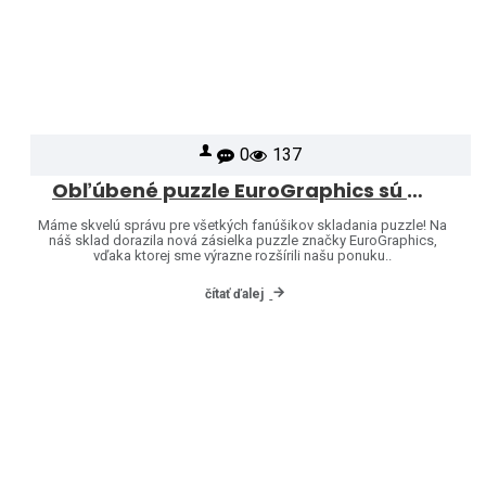
0
137
Obľúbené puzzle EuroGraphics sú opäť skladom – a ponuku sme rozšírili o ďalšie motívy!
Máme skvelú správu pre všetkých fanúšikov skladania puzzle! Na
náš sklad dorazila nová zásielka puzzle značky EuroGraphics,
vďaka ktorej sme výrazne rozšírili našu ponuku..
čítať ďalej